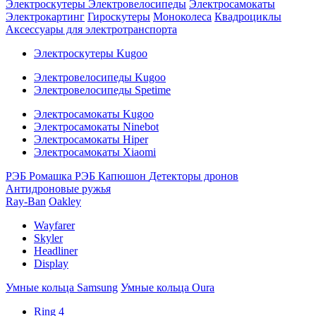
Электроскутеры
Электровелосипеды
Электросамокаты
Электрокартинг
Гироскутеры
Моноколеса
Квадроциклы
Аксессуары для электротранспорта
Электроскутеры Kugoo
Электровелосипеды Kugoo
Электровелосипеды Spetime
Электросамокаты Kugoo
Электросамокаты Ninebot
Электросамокаты Hiper
Электросамокаты Xiaomi
РЭБ Ромашка
РЭБ Капюшон
Детекторы дронов
Антидроновые ружья
Ray-Ban
Oakley
Wayfarer
Skyler
Headliner
Display
Умные кольца Samsung
Умные кольца Oura
Ring 4