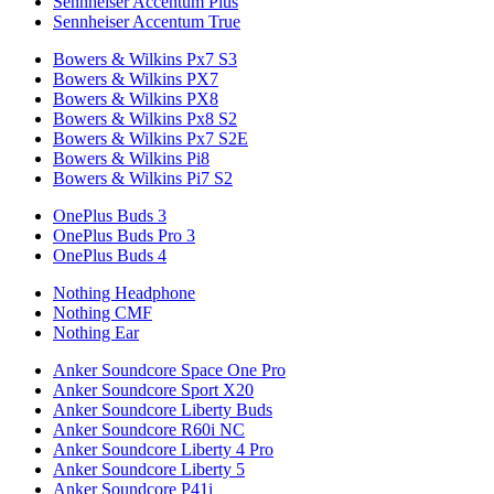
Sennheiser Accentum Plus
Sennheiser Accentum True
Bowers & Wilkins Px7 S3
Bowers & Wilkins PX7
Bowers & Wilkins PX8
Bowers & Wilkins Px8 S2
Bowers & Wilkins Px7 S2E
Bowers & Wilkins Pi8
Bowers & Wilkins Pi7 S2
OnePlus Buds 3
OnePlus Buds Pro 3
OnePlus Buds 4
Nothing Headphone
Nothing CMF
Nothing Ear
Anker Soundcore Space One Pro
Anker Soundcore Sport X20
Anker Soundcore Liberty Buds
Anker Soundcore R60i NC
Anker Soundcore Liberty 4 Pro
Anker Soundcore Liberty 5
Anker Soundcore P41i