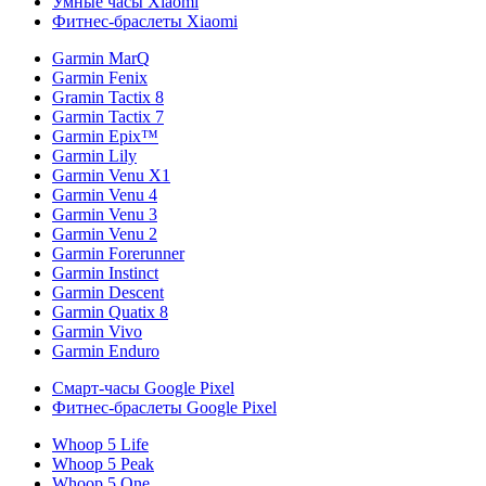
Умные часы Xiaomi
Фитнес-браслеты Xiaomi
Garmin MarQ
Garmin Fenix
Gramin Tactix 8
Garmin Tactix 7
Garmin Epix™
Garmin Lily
Garmin Venu X1
Garmin Venu 4
Garmin Venu 3
Garmin Venu 2
Garmin Forerunner
Garmin Instinct
Garmin Descent
Garmin Quatix 8
Garmin Vivo
Garmin Enduro
Смарт-часы Google Pixel
Фитнес-браслеты Google Pixel
Whoop 5 Life
Whoop 5 Peak
Whoop 5 One