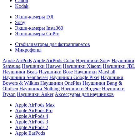
Canon
Kodak
Экшн-камеры DJI
Sony
Экшн-камеры Insta360
Экшн-камеры GoPro
Стабилизаторы для фотоаппаратов
Микрофоны
Apple AirPods
Apple AirPods Color
Наушники Sony
Наушники
Samsung
Наушники Huawei
Наушники Xiaomi
Наушники JBL
Наушники Beats
Наушники Bose
Наушники Marshall
Наушники Sennheiser
Наушники Google Pixel
Наушники
Bowers & Wilkins
Наушники OnePlus
Наушники Bang &
Olufsen
Наушники Nothing
Наушники Яндекс
Наушники
Dyson
Наушники Anker
Аксессуары для наушников
Apple AirPods Max
Apple AirPods Pro
Apple AirPods 4
Apple AirPods 3
Apple AirPods 2
Apple EarPods