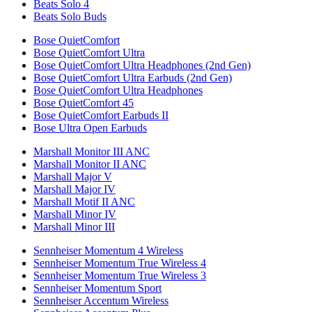
Beats Solo 4
Beats Solo Buds
Bose QuietComfort
Bose QuietComfort Ultra
Bose QuietComfort Ultra Headphones (2nd Gen)
Bose QuietComfort Ultra Earbuds (2nd Gen)
Bose QuietComfort Ultra Headphones
Bose QuietComfort 45
Bose QuietComfort Earbuds II
Bose Ultra Open Earbuds
Marshall Monitor III ANC
Marshall Monitor II ANC
Marshall Major V
Marshall Major IV
Marshall Motif II ANC
Marshall Minor IV
Marshall Minor III
Sennheiser Momentum 4 Wireless
Sennheiser Momentum True Wireless 4
Sennheiser Momentum True Wireless 3
Sennheiser Momentum Sport
Sennheiser Accentum Wireless