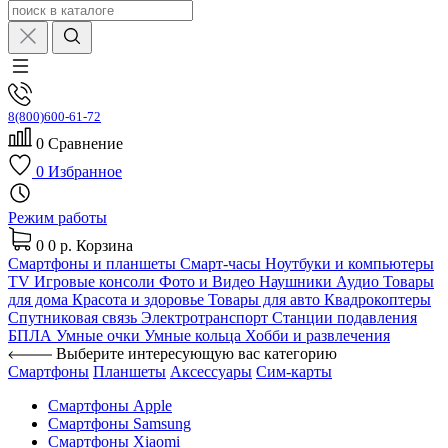
8(800)600-61-72
0
Сравнение
0
Избранное
Режим работы
0
0 р.
Корзина
Смартфоны и планшеты
Смарт-часы
Ноутбуки и компьютеры
TV
Игровые консоли
Фото и Видео
Наушники
Аудио
Товары
для дома
Красота и здоровье
Товары для авто
Квадрокоптеры
Спутниковая связь
Электротранспорт
Станции подавления
БПЛА
Умные очки
Умные кольца
Хобби и развлечения
Выберите интересующую вас категорию
Смартфоны
Планшеты
Аксессуары
Сим-карты
Смартфоны Apple
Смартфоны Samsung
Смартфоны Xiaomi