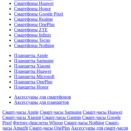
Смартфоны Huawei
Смартфоны Honor
Смартфоны Google Pixel
Смартфоны Realme
Смартфоны OnePlus
Смартфоны ZTE
Смартфоны Infinix
Смартфоны Tecno
Смартфоны Nothing
Планшеты Apple
Планшеты Samsung
Планшеты Xiaomi
Планшеты Huawei
Планшеты Microsoft
Планшеты OnePlus
Планшеты Honor
Аксессуары для смартфонов
Аксессуары для планшетов
Смарт-часы Apple
Смарт-часы Samsung
Смарт-часы Huawei
Смарт-часы Xiaomi
Смарт-часы Garmin
Смарт-часы Google
Pixel
Фитнес-браслеты Whoop
Смарт-часы Nothing
Смарт-
часы Amazfit
Смарт-часы OnePlus
Аксессуары для смарт-часов