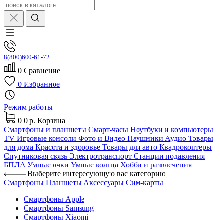
8(800)600-61-72
0
Сравнение
0
Избранное
Режим работы
0
0 р.
Корзина
Смартфоны и планшеты
Смарт-часы
Ноутбуки и компьютеры
TV
Игровые консоли
Фото и Видео
Наушники
Аудио
Товары
для дома
Красота и здоровье
Товары для авто
Квадрокоптеры
Спутниковая связь
Электротранспорт
Станции подавления
БПЛА
Умные очки
Умные кольца
Хобби и развлечения
Выберите интересующую вас категорию
Смартфоны
Планшеты
Аксессуары
Сим-карты
Смартфоны Apple
Смартфоны Samsung
Смартфоны Xiaomi