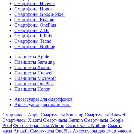
Смартфоны Huawei
Смартфоны Honor
Смартфоны Google Pixel
Смартфоны Realme
Смартфоны OnePlus
Смартфоны ZTE
Смартфоны Infinix
Смартфоны Tecno
Смартфоны Nothing
Планшеты Apple
Планшеты Samsung
Планшеты Xiaomi
Планшеты Huawei
Планшеты Microsoft
Планшеты OnePlus
Планшеты Honor
Аксессуары для смартфонов
Аксессуары для планшетов
Смарт-часы Apple
Смарт-часы Samsung
Смарт-часы Huawei
Смарт-часы Xiaomi
Смарт-часы Garmin
Смарт-часы Google
Pixel
Фитнес-браслеты Whoop
Смарт-часы Nothing
Смарт-
часы Amazfit
Смарт-часы OnePlus
Аксессуары для смарт-часов