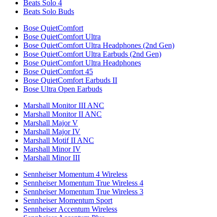
Beats Solo 4
Beats Solo Buds
Bose QuietComfort
Bose QuietComfort Ultra
Bose QuietComfort Ultra Headphones (2nd Gen)
Bose QuietComfort Ultra Earbuds (2nd Gen)
Bose QuietComfort Ultra Headphones
Bose QuietComfort 45
Bose QuietComfort Earbuds II
Bose Ultra Open Earbuds
Marshall Monitor III ANC
Marshall Monitor II ANC
Marshall Major V
Marshall Major IV
Marshall Motif II ANC
Marshall Minor IV
Marshall Minor III
Sennheiser Momentum 4 Wireless
Sennheiser Momentum True Wireless 4
Sennheiser Momentum True Wireless 3
Sennheiser Momentum Sport
Sennheiser Accentum Wireless