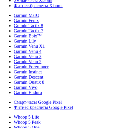
Умные часы Xiaomi
Фитнес-браслеты Xiaomi
Garmin MarQ
Garmin Fenix
Gramin Tactix 8
Garmin Tactix 7
Garmin Epix™
Garmin Lily
Garmin Venu X1
Garmin Venu 4
Garmin Venu 3
Garmin Venu 2
Garmin Forerunner
Garmin Instinct
Garmin Descent
Garmin Quatix 8
Garmin Vivo
Garmin Enduro
Смарт-часы Google Pixel
Фитнес-браслеты Google Pixel
Whoop 5 Life
Whoop 5 Peak
Whoop 5 One