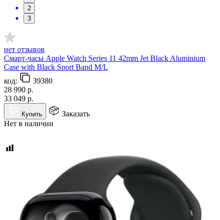
2
3
нет отзывов
Смарт-часы Apple Watch Series 11 42mm Jet Black Aluminium
Case with Black Sport Band M/L
код:
39380
28 990
р.
33 049
р.
Заказать
Купить
Нет в наличии