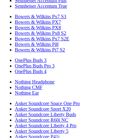
Sennheiser Accentum Plus
Sennheiser Accentum True
Bowers & Wilkins Px7 S3
Bowers & Wilkins PX7
Bowers & Wilkins PX8
Bowers & Wilkins Px8 S2
Bowers & Wilkins Px7 S2E
Bowers & Wilkins Pi8
Bowers & Wilkins Pi7 S2
OnePlus Buds 3
OnePlus Buds Pro 3
OnePlus Buds 4
Nothing Headphone
Nothing CMF
Nothing Ear
Anker Soundcore Space One Pro
Anker Soundcore Sport X20
Anker Soundcore Liberty Buds
Anker Soundcore R60i NC
Anker Soundcore Liberty 4 Pro
Anker Soundcore Liberty 5
Anker Soundcore P41i