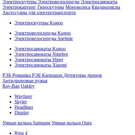
Электроскутеры
Электровелосипеды
Электросамокаты
Электрокартинг
Гироскутеры
Моноколеса
Квадроциклы
Аксессуары для электротранспорта
Электроскутеры Kugoo
Электровелосипеды Kugoo
Электровелосипеды Spetime
Электросамокаты Kugoo
Электросамокаты Ninebot
Электросамокаты Hiper
Электросамокаты Xiaomi
РЭБ Ромашка
РЭБ Капюшон
Детекторы дронов
Антидроновые ружья
Ray-Ban
Oakley
Wayfarer
Skyler
Headliner
Display
Умные кольца Samsung
Умные кольца Oura
Ring 4