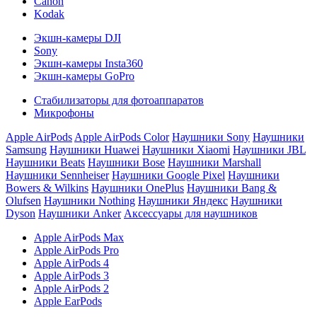
Canon
Kodak
Экшн-камеры DJI
Sony
Экшн-камеры Insta360
Экшн-камеры GoPro
Стабилизаторы для фотоаппаратов
Микрофоны
Apple AirPods
Apple AirPods Color
Наушники Sony
Наушники
Samsung
Наушники Huawei
Наушники Xiaomi
Наушники JBL
Наушники Beats
Наушники Bose
Наушники Marshall
Наушники Sennheiser
Наушники Google Pixel
Наушники
Bowers & Wilkins
Наушники OnePlus
Наушники Bang &
Olufsen
Наушники Nothing
Наушники Яндекс
Наушники
Dyson
Наушники Anker
Аксессуары для наушников
Apple AirPods Max
Apple AirPods Pro
Apple AirPods 4
Apple AirPods 3
Apple AirPods 2
Apple EarPods