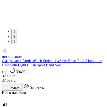
1
2
3
нет отзывов
Смарт-часы Apple Watch Series 11 46mm Rose Gold Aluminium
Case with Light Blush Sport Band S/M
код:
39403
32 490
р.
37 039
р.
Заказать
Купить
Нет в наличии