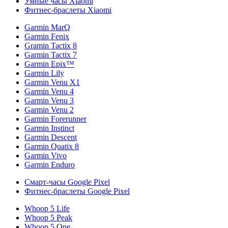
Умные часы Xiaomi
Фитнес-браслеты Xiaomi
Garmin MarQ
Garmin Fenix
Gramin Tactix 8
Garmin Tactix 7
Garmin Epix™
Garmin Lily
Garmin Venu X1
Garmin Venu 4
Garmin Venu 3
Garmin Venu 2
Garmin Forerunner
Garmin Instinct
Garmin Descent
Garmin Quatix 8
Garmin Vivo
Garmin Enduro
Смарт-часы Google Pixel
Фитнес-браслеты Google Pixel
Whoop 5 Life
Whoop 5 Peak
Whoop 5 One