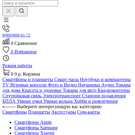
8(800)600-61-72
0
Сравнение
0
Избранное
Режим работы
0
0 р.
Корзина
Смартфоны и планшеты
Смарт-часы
Ноутбуки и компьютеры
TV
Игровые консоли
Фото и Видео
Наушники
Аудио
Товары
для дома
Красота и здоровье
Товары для авто
Квадрокоптеры
Спутниковая связь
Электротранспорт
Станции подавления
БПЛА
Умные очки
Умные кольца
Хобби и развлечения
Выберите интересующую вас категорию
Смартфоны
Планшеты
Аксессуары
Сим-карты
Смартфоны Apple
Смартфоны Samsung
Смартфоны Xiaomi