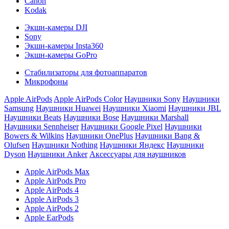
Canon
Kodak
Экшн-камеры DJI
Sony
Экшн-камеры Insta360
Экшн-камеры GoPro
Стабилизаторы для фотоаппаратов
Микрофоны
Apple AirPods
Apple AirPods Color
Наушники Sony
Наушники
Samsung
Наушники Huawei
Наушники Xiaomi
Наушники JBL
Наушники Beats
Наушники Bose
Наушники Marshall
Наушники Sennheiser
Наушники Google Pixel
Наушники
Bowers & Wilkins
Наушники OnePlus
Наушники Bang &
Olufsen
Наушники Nothing
Наушники Яндекс
Наушники
Dyson
Наушники Anker
Аксессуары для наушников
Apple AirPods Max
Apple AirPods Pro
Apple AirPods 4
Apple AirPods 3
Apple AirPods 2
Apple EarPods