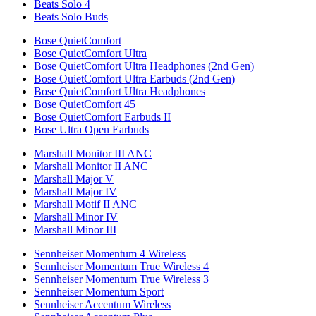
Beats Solo 4
Beats Solo Buds
Bose QuietComfort
Bose QuietComfort Ultra
Bose QuietComfort Ultra Headphones (2nd Gen)
Bose QuietComfort Ultra Earbuds (2nd Gen)
Bose QuietComfort Ultra Headphones
Bose QuietComfort 45
Bose QuietComfort Earbuds II
Bose Ultra Open Earbuds
Marshall Monitor III ANC
Marshall Monitor II ANC
Marshall Major V
Marshall Major IV
Marshall Motif II ANC
Marshall Minor IV
Marshall Minor III
Sennheiser Momentum 4 Wireless
Sennheiser Momentum True Wireless 4
Sennheiser Momentum True Wireless 3
Sennheiser Momentum Sport
Sennheiser Accentum Wireless