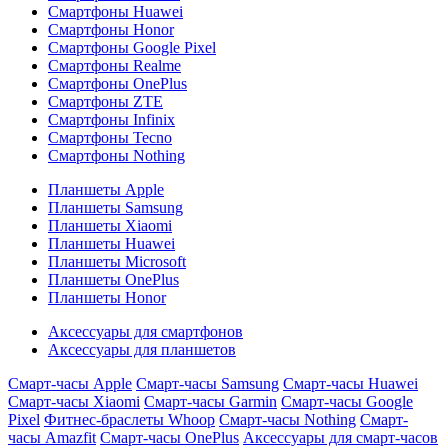
Смартфоны Huawei
Смартфоны Honor
Смартфоны Google Pixel
Смартфоны Realme
Смартфоны OnePlus
Смартфоны ZTE
Смартфоны Infinix
Смартфоны Tecno
Смартфоны Nothing
Планшеты Apple
Планшеты Samsung
Планшеты Xiaomi
Планшеты Huawei
Планшеты Microsoft
Планшеты OnePlus
Планшеты Honor
Аксессуары для смартфонов
Аксессуары для планшетов
Смарт-часы Apple
Смарт-часы Samsung
Смарт-часы Huawei
Смарт-часы Xiaomi
Смарт-часы Garmin
Смарт-часы Google
Pixel
Фитнес-браслеты Whoop
Смарт-часы Nothing
Смарт-
часы Amazfit
Смарт-часы OnePlus
Аксессуары для смарт-часов