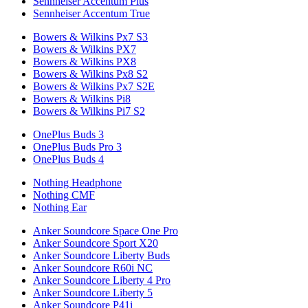
Sennheiser Accentum Plus
Sennheiser Accentum True
Bowers & Wilkins Px7 S3
Bowers & Wilkins PX7
Bowers & Wilkins PX8
Bowers & Wilkins Px8 S2
Bowers & Wilkins Px7 S2E
Bowers & Wilkins Pi8
Bowers & Wilkins Pi7 S2
OnePlus Buds 3
OnePlus Buds Pro 3
OnePlus Buds 4
Nothing Headphone
Nothing CMF
Nothing Ear
Anker Soundcore Space One Pro
Anker Soundcore Sport X20
Anker Soundcore Liberty Buds
Anker Soundcore R60i NC
Anker Soundcore Liberty 4 Pro
Anker Soundcore Liberty 5
Anker Soundcore P41i