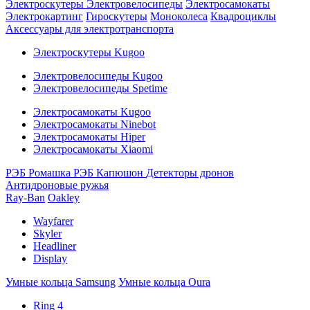
Электроскутеры
Электровелосипеды
Электросамокаты
Электрокартинг
Гироскутеры
Моноколеса
Квадроциклы
Аксессуары для электротранспорта
Электроскутеры Kugoo
Электровелосипеды Kugoo
Электровелосипеды Spetime
Электросамокаты Kugoo
Электросамокаты Ninebot
Электросамокаты Hiper
Электросамокаты Xiaomi
РЭБ Ромашка
РЭБ Капюшон
Детекторы дронов
Антидроновые ружья
Ray-Ban
Oakley
Wayfarer
Skyler
Headliner
Display
Умные кольца Samsung
Умные кольца Oura
Ring 4