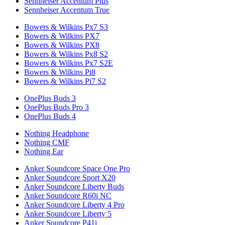
Sennheiser Accentum Plus
Sennheiser Accentum True
Bowers & Wilkins Px7 S3
Bowers & Wilkins PX7
Bowers & Wilkins PX8
Bowers & Wilkins Px8 S2
Bowers & Wilkins Px7 S2E
Bowers & Wilkins Pi8
Bowers & Wilkins Pi7 S2
OnePlus Buds 3
OnePlus Buds Pro 3
OnePlus Buds 4
Nothing Headphone
Nothing CMF
Nothing Ear
Anker Soundcore Space One Pro
Anker Soundcore Sport X20
Anker Soundcore Liberty Buds
Anker Soundcore R60i NC
Anker Soundcore Liberty 4 Pro
Anker Soundcore Liberty 5
Anker Soundcore P41i