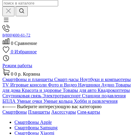
8(800)600-61-72
0
Сравнение
0
Избранное
Режим работы
0
0 р.
Корзина
Смартфоны и планшеты
Смарт-часы
Ноутбуки и компьютеры
TV
Игровые консоли
Фото и Видео
Наушники
Аудио
Товары
для дома
Красота и здоровье
Товары для авто
Квадрокоптеры
Спутниковая связь
Электротранспорт
Станции подавления
БПЛА
Умные очки
Умные кольца
Хобби и развлечения
Выберите интересующую вас категорию
Смартфоны
Планшеты
Аксессуары
Сим-карты
Смартфоны Apple
Смартфоны Samsung
Смартфоны Xiaomi