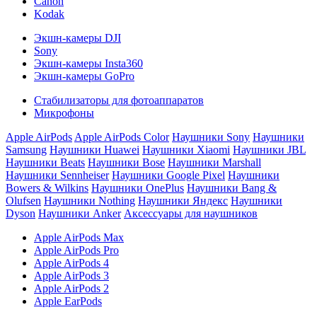
Canon
Kodak
Экшн-камеры DJI
Sony
Экшн-камеры Insta360
Экшн-камеры GoPro
Стабилизаторы для фотоаппаратов
Микрофоны
Apple AirPods
Apple AirPods Color
Наушники Sony
Наушники
Samsung
Наушники Huawei
Наушники Xiaomi
Наушники JBL
Наушники Beats
Наушники Bose
Наушники Marshall
Наушники Sennheiser
Наушники Google Pixel
Наушники
Bowers & Wilkins
Наушники OnePlus
Наушники Bang &
Olufsen
Наушники Nothing
Наушники Яндекс
Наушники
Dyson
Наушники Anker
Аксессуары для наушников
Apple AirPods Max
Apple AirPods Pro
Apple AirPods 4
Apple AirPods 3
Apple AirPods 2
Apple EarPods