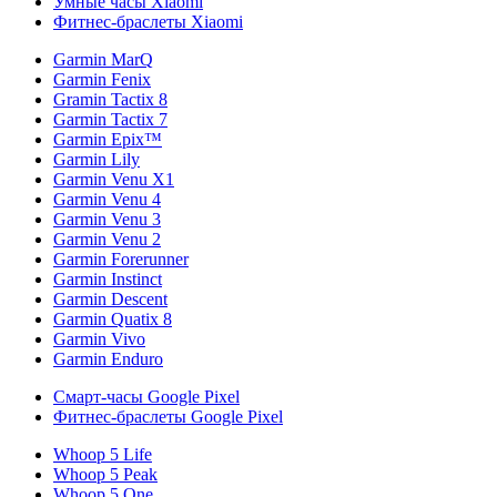
Умные часы Xiaomi
Фитнес-браслеты Xiaomi
Garmin MarQ
Garmin Fenix
Gramin Tactix 8
Garmin Tactix 7
Garmin Epix™
Garmin Lily
Garmin Venu X1
Garmin Venu 4
Garmin Venu 3
Garmin Venu 2
Garmin Forerunner
Garmin Instinct
Garmin Descent
Garmin Quatix 8
Garmin Vivo
Garmin Enduro
Смарт-часы Google Pixel
Фитнес-браслеты Google Pixel
Whoop 5 Life
Whoop 5 Peak
Whoop 5 One