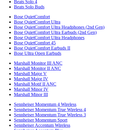
Beats Solo 4
Beats Solo Buds
Bose QuietComfort
Bose QuietComfort Ultra
Bose QuietComfort Ultra Headphones (2nd Gen)
Bose QuietComfort Ultra Earbuds (2nd Gen)
Bose QuietComfort Ultra Headphones
Bose QuietComfort 45
Bose QuietComfort Earbuds II
Bose Ultra Open Earbuds
Marshall Monitor III ANC
Marshall Monitor II ANC
Marshall Major V
Marshall Major IV
Marshall Motif II ANC
Marshall Minor IV
Marshall Minor III
Sennheiser Momentum 4 Wireless
Sennheiser Momentum True Wireless 4
Sennheiser Momentum True Wireless 3
Sennheiser Momentum Sport
Sennheiser Accentum Wireless