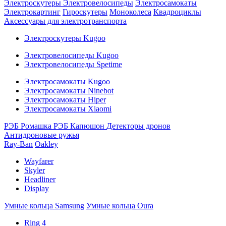
Электроскутеры
Электровелосипеды
Электросамокаты
Электрокартинг
Гироскутеры
Моноколеса
Квадроциклы
Аксессуары для электротранспорта
Электроскутеры Kugoo
Электровелосипеды Kugoo
Электровелосипеды Spetime
Электросамокаты Kugoo
Электросамокаты Ninebot
Электросамокаты Hiper
Электросамокаты Xiaomi
РЭБ Ромашка
РЭБ Капюшон
Детекторы дронов
Антидроновые ружья
Ray-Ban
Oakley
Wayfarer
Skyler
Headliner
Display
Умные кольца Samsung
Умные кольца Oura
Ring 4