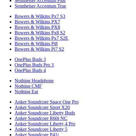
Sennheiser Accentum Plus
Sennheiser Accentum True
Bowers & Wilkins Px7 S3
Bowers & Wilkins PX7
Bowers & Wilkins PX8
Bowers & Wilkins Px8 S2
Bowers & Wilkins Px7 S2E
Bowers & Wilkins Pi8
Bowers & Wilkins Pi7 S2
OnePlus Buds 3
OnePlus Buds Pro 3
OnePlus Buds 4
Nothing Headphone
Nothing CMF
Nothing Ear
Anker Soundcore Space One Pro
Anker Soundcore Sport X20
Anker Soundcore Liberty Buds
Anker Soundcore R60i NC
Anker Soundcore Liberty 4 Pro
Anker Soundcore Liberty 5
Anker Soundcore P41i