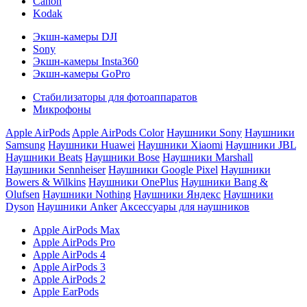
Canon
Kodak
Экшн-камеры DJI
Sony
Экшн-камеры Insta360
Экшн-камеры GoPro
Стабилизаторы для фотоаппаратов
Микрофоны
Apple AirPods
Apple AirPods Color
Наушники Sony
Наушники
Samsung
Наушники Huawei
Наушники Xiaomi
Наушники JBL
Наушники Beats
Наушники Bose
Наушники Marshall
Наушники Sennheiser
Наушники Google Pixel
Наушники
Bowers & Wilkins
Наушники OnePlus
Наушники Bang &
Olufsen
Наушники Nothing
Наушники Яндекс
Наушники
Dyson
Наушники Anker
Аксессуары для наушников
Apple AirPods Max
Apple AirPods Pro
Apple AirPods 4
Apple AirPods 3
Apple AirPods 2
Apple EarPods