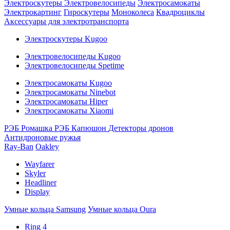
Электроскутеры
Электровелосипеды
Электросамокаты
Электрокартинг
Гироскутеры
Моноколеса
Квадроциклы
Аксессуары для электротранспорта
Электроскутеры Kugoo
Электровелосипеды Kugoo
Электровелосипеды Spetime
Электросамокаты Kugoo
Электросамокаты Ninebot
Электросамокаты Hiper
Электросамокаты Xiaomi
РЭБ Ромашка
РЭБ Капюшон
Детекторы дронов
Антидроновые ружья
Ray-Ban
Oakley
Wayfarer
Skyler
Headliner
Display
Умные кольца Samsung
Умные кольца Oura
Ring 4