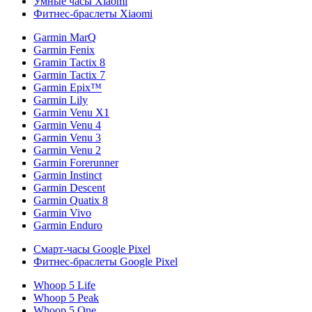
Умные часы Xiaomi
Фитнес-браслеты Xiaomi
Garmin MarQ
Garmin Fenix
Gramin Tactix 8
Garmin Tactix 7
Garmin Epix™
Garmin Lily
Garmin Venu X1
Garmin Venu 4
Garmin Venu 3
Garmin Venu 2
Garmin Forerunner
Garmin Instinct
Garmin Descent
Garmin Quatix 8
Garmin Vivo
Garmin Enduro
Смарт-часы Google Pixel
Фитнес-браслеты Google Pixel
Whoop 5 Life
Whoop 5 Peak
Whoop 5 One