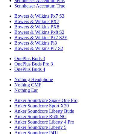
Sennheiser Accentum Plus
Sennheiser Accentum True
Bowers & Wilkins Px7 S3
Bowers & Wilkins PX7
Bowers & Wilkins PX8
Bowers & Wilkins Px8 S2
Bowers & Wilkins Px7 S2E
Bowers & Wilkins Pi8
Bowers & Wilkins Pi7 S2
OnePlus Buds 3
OnePlus Buds Pro 3
OnePlus Buds 4
Nothing Headphone
Nothing CMF
Nothing Ear
Anker Soundcore Space One Pro
Anker Soundcore Sport X20
Anker Soundcore Liberty Buds
Anker Soundcore R60i NC
Anker Soundcore Liberty 4 Pro
Anker Soundcore Liberty 5
Anker Soundcore P41i