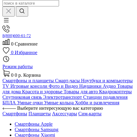
8(800)600-61-72
0
Сравнение
0
Избранное
Режим работы
0
0 р.
Корзина
Смартфоны и планшеты
Смарт-часы
Ноутбуки и компьютеры
TV
Игровые консоли
Фото и Видео
Наушники
Аудио
Товары
для дома
Красота и здоровье
Товары для авто
Квадрокоптеры
Спутниковая связь
Электротранспорт
Станции подавления
БПЛА
Умные очки
Умные кольца
Хобби и развлечения
Выберите интересующую вас категорию
Смартфоны
Планшеты
Аксессуары
Сим-карты
Смартфоны Apple
Смартфоны Samsung
Смартфоны Xiaomi