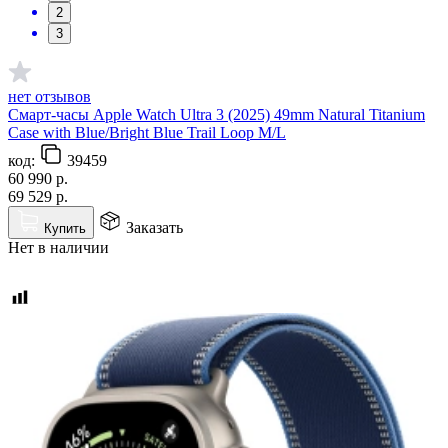
2
3
нет отзывов
Смарт-часы Apple Watch Ultra 3 (2025) 49mm Natural Titanium
Case with Blue/Bright Blue Trail Loop M/L
код:
39459
60 990
р.
69 529
р.
Заказать
Купить
Нет в наличии