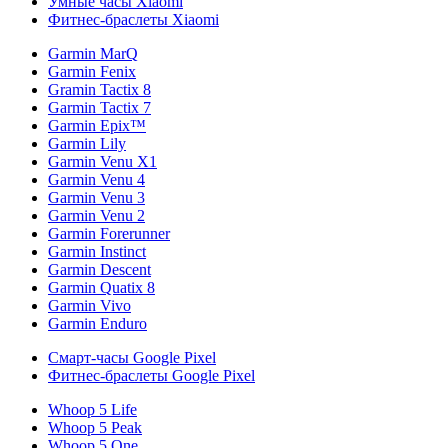
Умные часы Xiaomi
Фитнес-браслеты Xiaomi
Garmin MarQ
Garmin Fenix
Gramin Tactix 8
Garmin Tactix 7
Garmin Epix™
Garmin Lily
Garmin Venu X1
Garmin Venu 4
Garmin Venu 3
Garmin Venu 2
Garmin Forerunner
Garmin Instinct
Garmin Descent
Garmin Quatix 8
Garmin Vivo
Garmin Enduro
Смарт-часы Google Pixel
Фитнес-браслеты Google Pixel
Whoop 5 Life
Whoop 5 Peak
Whoop 5 One