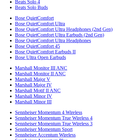
Beats Solo 4
Beats Solo Buds
Bose QuietComfort
Bose QuietComfort Ultra
Bose QuietComfort Ultra Headphones (2nd Gen)
Bose QuietComfort Ultra Earbuds (2nd Gen)
Bose QuietComfort Ultra Headphones
Bose QuietComfort 45
Bose QuietComfort Earbuds II
Bose Ultra Open Earbuds
Marshall Monitor III ANC
Marshall Monitor II ANC
Marshall Major V
Marshall Major IV
Marshall Motif II ANC
Marshall Minor IV
Marshall Minor III
Sennheiser Momentum 4 Wireless
Sennheiser Momentum True Wireless 4
Sennheiser Momentum True Wireless 3
Sennheiser Momentum Sport
Sennheiser Accentum Wireless