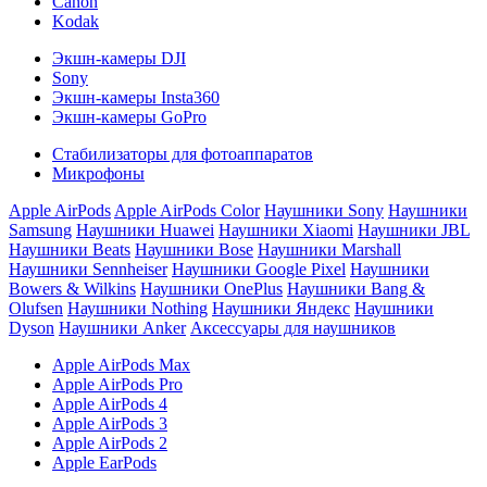
Canon
Kodak
Экшн-камеры DJI
Sony
Экшн-камеры Insta360
Экшн-камеры GoPro
Стабилизаторы для фотоаппаратов
Микрофоны
Apple AirPods
Apple AirPods Color
Наушники Sony
Наушники
Samsung
Наушники Huawei
Наушники Xiaomi
Наушники JBL
Наушники Beats
Наушники Bose
Наушники Marshall
Наушники Sennheiser
Наушники Google Pixel
Наушники
Bowers & Wilkins
Наушники OnePlus
Наушники Bang &
Olufsen
Наушники Nothing
Наушники Яндекс
Наушники
Dyson
Наушники Anker
Аксессуары для наушников
Apple AirPods Max
Apple AirPods Pro
Apple AirPods 4
Apple AirPods 3
Apple AirPods 2
Apple EarPods