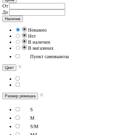
От
До
Наличие
Неважно
Нет
В наличии
В магазинах
Пункт самовывоза
Цвет
Размер ремешка
S
M
S/M
M/L