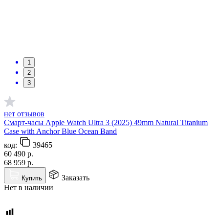
1
2
3
нет отзывов
Смарт-часы Apple Watch Ultra 3 (2025) 49mm Natural Titanium
Case with Anchor Blue Ocean Band
код:
39465
60 490
р.
68 959
р.
Заказать
Купить
Нет в наличии