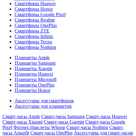
Смартфоны Huawei
Смартфоны Honor
Смартфоны Google Pixel
Смартфоны Realme
Смартфоны OnePlus
Смартфоны ZTE
Смартфоны Infinix
Смартфоны Tecno
Смартфоны Nothing
Планшеты Apple
Планшеты Samsung
Планшеты Xiaomi
Планшеты Huawei
Планшеты Microsoft
Планшеты OnePlus
Планшеты Honor
Аксессуары для смартфонов
Аксессуары для планшетов
Смарт-часы Apple
Смарт-часы Samsung
Смарт-часы Huawei
Смарт-часы Xiaomi
Смарт-часы Garmin
Смарт-часы Google
Pixel
Фитнес-браслеты Whoop
Смарт-часы Nothing
Смарт-
часы Amazfit
Смарт-часы OnePlus
Аксессуары для смарт-часов