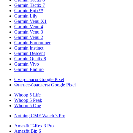
Garmin Tactix 7
Garmin Epix™
Garmin Lily
Garmin Venu X1
Garmin Venu 4
Garmin Venu 3
Garmin Venu 2
Garmin Forerunner
Garmin Instinct
Garmin Descent
Garmin Quatix 8
Garmin Vivo
Garmin Enduro
Смарт-часы Google Pixel
Фитнес-браслеты Google Pixel
Whoop 5 Life
Whoop 5 Peak
Whoop 5 One
Nothing CMF Watch 3 Pro
Amazfit T-Rex 3 Pro
Amazfit Bip 6