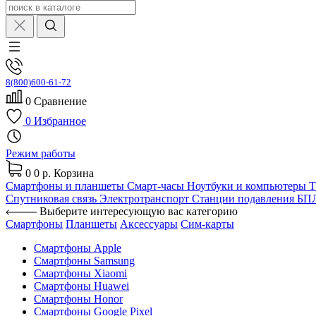
8(800)600-61-72
0
Сравнение
0
Избранное
Режим работы
0
0 р.
Корзина
Смартфоны и планшеты
Смарт-часы
Ноутбуки и компьютеры
Спутниковая связь
Электротранспорт
Станции подавления Б
Выберите интересующую вас категорию
Смартфоны
Планшеты
Аксессуары
Сим-карты
Смартфоны Apple
Смартфоны Samsung
Смартфоны Xiaomi
Смартфоны Huawei
Смартфоны Honor
Смартфоны Google Pixel