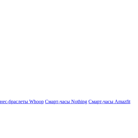
нес-браслеты Whoop
Смарт-часы Nothing
Смарт-часы Amazfit