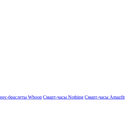
нес-браслеты Whoop
Смарт-часы Nothing
Смарт-часы Amazfit