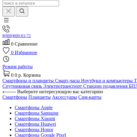
8(800)600-61-72
0
Сравнение
0
Избранное
Режим работы
0
0 р.
Корзина
Смартфоны и планшеты
Смарт-часы
Ноутбуки и компьютеры
Спутниковая связь
Электротранспорт
Станции подавления Б
Выберите интересующую вас категорию
Смартфоны
Планшеты
Аксессуары
Сим-карты
Смартфоны Apple
Смартфоны Samsung
Смартфоны Xiaomi
Смартфоны Huawei
Смартфоны Honor
Смартфоны Google Pixel