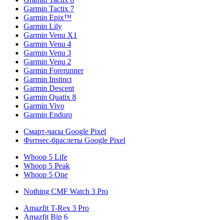
Garmin Tactix 7
Garmin Epix™
Garmin Lily
Garmin Venu X1
Garmin Venu 4
Garmin Venu 3
Garmin Venu 2
Garmin Forerunner
Garmin Instinct
Garmin Descent
Garmin Quatix 8
Garmin Vivo
Garmin Enduro
Смарт-часы Google Pixel
Фитнес-браслеты Google Pixel
Whoop 5 Life
Whoop 5 Peak
Whoop 5 One
Nothing CMF Watch 3 Pro
Amazfit T-Rex 3 Pro
Amazfit Bip 6