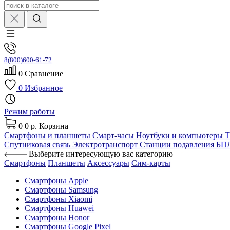
8(800)600-61-72
0
Сравнение
0
Избранное
Режим работы
0
0 р.
Корзина
Смартфоны и планшеты
Смарт-часы
Ноутбуки и компьютеры
Спутниковая связь
Электротранспорт
Станции подавления Б
Выберите интересующую вас категорию
Смартфоны
Планшеты
Аксессуары
Сим-карты
Смартфоны Apple
Смартфоны Samsung
Смартфоны Xiaomi
Смартфоны Huawei
Смартфоны Honor
Смартфоны Google Pixel