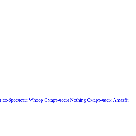
нес-браслеты Whoop
Смарт-часы Nothing
Смарт-часы Amazfit