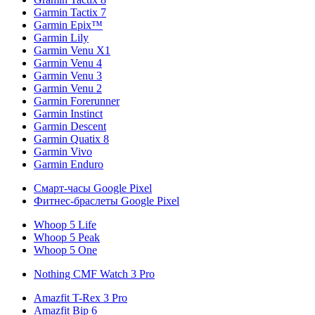
Garmin Tactix 7
Garmin Epix™
Garmin Lily
Garmin Venu X1
Garmin Venu 4
Garmin Venu 3
Garmin Venu 2
Garmin Forerunner
Garmin Instinct
Garmin Descent
Garmin Quatix 8
Garmin Vivo
Garmin Enduro
Смарт-часы Google Pixel
Фитнес-браслеты Google Pixel
Whoop 5 Life
Whoop 5 Peak
Whoop 5 One
Nothing CMF Watch 3 Pro
Amazfit T-Rex 3 Pro
Amazfit Bip 6