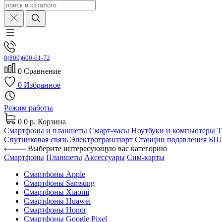
8(800)600-61-72
0
Сравнение
0
Избранное
Режим работы
0
0 р.
Корзина
Смартфоны и планшеты
Смарт-часы
Ноутбуки и компьютеры
Спутниковая связь
Электротранспорт
Станции подавления Б
Выберите интересующую вас категорию
Смартфоны
Планшеты
Аксессуары
Сим-карты
Смартфоны Apple
Смартфоны Samsung
Смартфоны Xiaomi
Смартфоны Huawei
Смартфоны Honor
Смартфоны Google Pixel