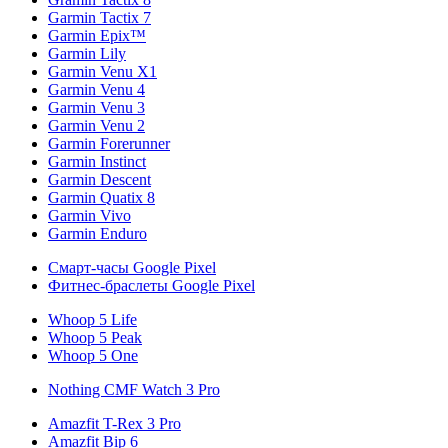
Garmin Tactix 7
Garmin Epix™
Garmin Lily
Garmin Venu X1
Garmin Venu 4
Garmin Venu 3
Garmin Venu 2
Garmin Forerunner
Garmin Instinct
Garmin Descent
Garmin Quatix 8
Garmin Vivo
Garmin Enduro
Смарт-часы Google Pixel
Фитнес-браслеты Google Pixel
Whoop 5 Life
Whoop 5 Peak
Whoop 5 One
Nothing CMF Watch 3 Pro
Amazfit T-Rex 3 Pro
Amazfit Bip 6