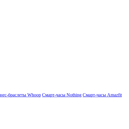
нес-браслеты Whoop
Смарт-часы Nothing
Смарт-часы Amazfit