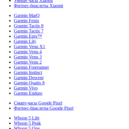
Умные часы Xiaomi
Фитнес-браслеты Xiaomi
Garmin MarQ
Garmin Fenix
Gramin Tactix 8
Garmin Tactix 7
Garmin Epix™
Garmin Lily
Garmin Venu X1
Garmin Venu 4
Garmin Venu 3
Garmin Venu 2
Garmin Forerunner
Garmin Instinct
Garmin Descent
Garmin Quatix 8
Garmin Vivo
Garmin Enduro
Смарт-часы Google Pixel
Фитнес-браслеты Google Pixel
Whoop 5 Life
Whoop 5 Peak
Whoop 5 One