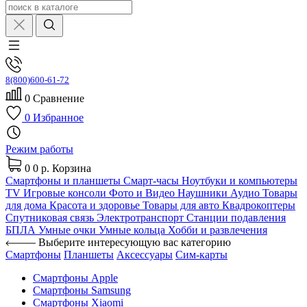
8(800)600-61-72
0
Сравнение
0
Избранное
Режим работы
0
0 р.
Корзина
Смартфоны и планшеты
Смарт-часы
Ноутбуки и компьютеры
TV
Игровые консоли
Фото и Видео
Наушники
Аудио
Товары
для дома
Красота и здоровье
Товары для авто
Квадрокоптеры
Спутниковая связь
Электротранспорт
Станции подавления
БПЛА
Умные очки
Умные кольца
Хобби и развлечения
Выберите интересующую вас категорию
Смартфоны
Планшеты
Аксессуары
Сим-карты
Смартфоны Apple
Смартфоны Samsung
Смартфоны Xiaomi