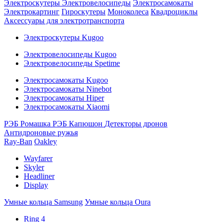
Электроскутеры
Электровелосипеды
Электросамокаты
Электрокартинг
Гироскутеры
Моноколеса
Квадроциклы
Аксессуары для электротранспорта
Электроскутеры Kugoo
Электровелосипеды Kugoo
Электровелосипеды Spetime
Электросамокаты Kugoo
Электросамокаты Ninebot
Электросамокаты Hiper
Электросамокаты Xiaomi
РЭБ Ромашка
РЭБ Капюшон
Детекторы дронов
Антидроновые ружья
Ray-Ban
Oakley
Wayfarer
Skyler
Headliner
Display
Умные кольца Samsung
Умные кольца Oura
Ring 4