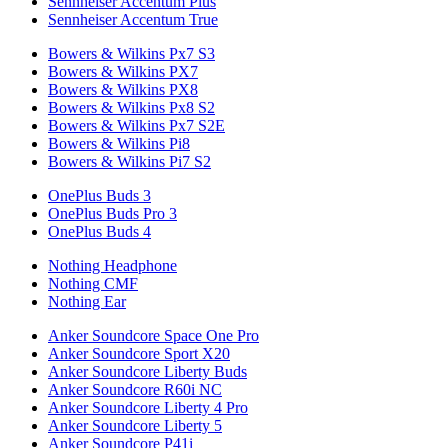
Sennheiser Accentum Plus
Sennheiser Accentum True
Bowers & Wilkins Px7 S3
Bowers & Wilkins PX7
Bowers & Wilkins PX8
Bowers & Wilkins Px8 S2
Bowers & Wilkins Px7 S2E
Bowers & Wilkins Pi8
Bowers & Wilkins Pi7 S2
OnePlus Buds 3
OnePlus Buds Pro 3
OnePlus Buds 4
Nothing Headphone
Nothing CMF
Nothing Ear
Anker Soundcore Space One Pro
Anker Soundcore Sport X20
Anker Soundcore Liberty Buds
Anker Soundcore R60i NC
Anker Soundcore Liberty 4 Pro
Anker Soundcore Liberty 5
Anker Soundcore P41i