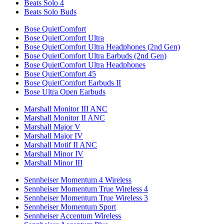
Beats Solo 4
Beats Solo Buds
Bose QuietComfort
Bose QuietComfort Ultra
Bose QuietComfort Ultra Headphones (2nd Gen)
Bose QuietComfort Ultra Earbuds (2nd Gen)
Bose QuietComfort Ultra Headphones
Bose QuietComfort 45
Bose QuietComfort Earbuds II
Bose Ultra Open Earbuds
Marshall Monitor III ANC
Marshall Monitor II ANC
Marshall Major V
Marshall Major IV
Marshall Motif II ANC
Marshall Minor IV
Marshall Minor III
Sennheiser Momentum 4 Wireless
Sennheiser Momentum True Wireless 4
Sennheiser Momentum True Wireless 3
Sennheiser Momentum Sport
Sennheiser Accentum Wireless