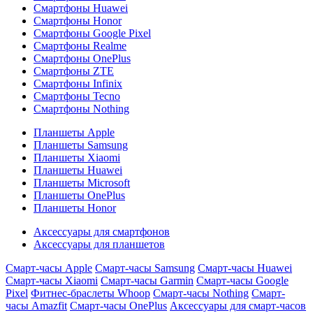
Смартфоны Huawei
Смартфоны Honor
Смартфоны Google Pixel
Смартфоны Realme
Смартфоны OnePlus
Смартфоны ZTE
Смартфоны Infinix
Смартфоны Tecno
Смартфоны Nothing
Планшеты Apple
Планшеты Samsung
Планшеты Xiaomi
Планшеты Huawei
Планшеты Microsoft
Планшеты OnePlus
Планшеты Honor
Аксессуары для смартфонов
Аксессуары для планшетов
Смарт-часы Apple
Смарт-часы Samsung
Смарт-часы Huawei
Смарт-часы Xiaomi
Смарт-часы Garmin
Смарт-часы Google
Pixel
Фитнес-браслеты Whoop
Смарт-часы Nothing
Смарт-
часы Amazfit
Смарт-часы OnePlus
Аксессуары для смарт-часов