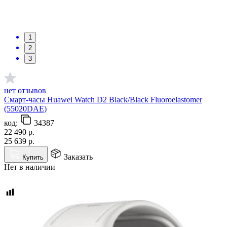
1
2
3
нет отзывов
Смарт-часы Huawei Watch D2 Black/Black Fluoroelastomer
(55020DAE)
код:
34387
22 490
р.
25 639
р.
Заказать
Купить
Нет в наличии