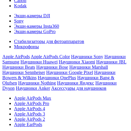
Canon
Kodak
Экшн-камеры DJI
Sony
Экшн-камеры Insta360
Экшн-камеры GoPro
Стабилизаторы для фотоаппаратов
Микрофоны
Apple AirPods
Apple AirPods Color
Наушники Sony
Наушники
Samsung
Наушники Huawei
Наушники Xiaomi
Наушники JBL
Наушники Beats
Наушники Bose
Наушники Marshall
Наушники Sennheiser
Наушники Google Pixel
Наушники
Bowers & Wilkins
Наушники OnePlus
Наушники Bang &
Olufsen
Наушники Nothing
Наушники Яндекс
Наушники
Dyson
Наушники Anker
Аксессуары для наушников
Apple AirPods Max
Apple AirPods Pro
Apple AirPods 4
Apple AirPods 3
Apple AirPods 2
Apple EarPods