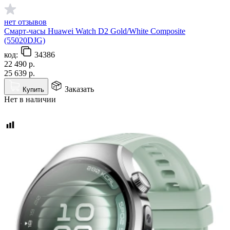
нет отзывов
Смарт-часы Huawei Watch D2 Gold/White Composite
(55020DJG)
код:
34386
22 490
р.
25 639
р.
Заказать
Купить
Нет в наличии