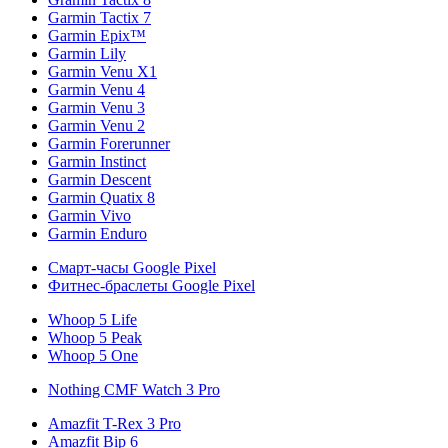
Garmin Tactix 7
Garmin Epix™
Garmin Lily
Garmin Venu X1
Garmin Venu 4
Garmin Venu 3
Garmin Venu 2
Garmin Forerunner
Garmin Instinct
Garmin Descent
Garmin Quatix 8
Garmin Vivo
Garmin Enduro
Смарт-часы Google Pixel
Фитнес-браслеты Google Pixel
Whoop 5 Life
Whoop 5 Peak
Whoop 5 One
Nothing CMF Watch 3 Pro
Amazfit T-Rex 3 Pro
Amazfit Bip 6