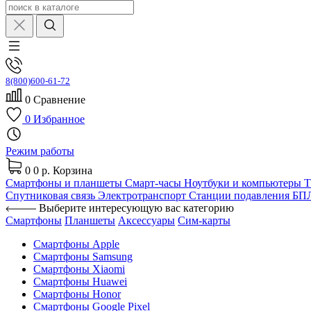
8(800)600-61-72
0
Сравнение
0
Избранное
Режим работы
0
0 р.
Корзина
Смартфоны и планшеты
Смарт-часы
Ноутбуки и компьютеры
Спутниковая связь
Электротранспорт
Станции подавления Б
Выберите интересующую вас категорию
Смартфоны
Планшеты
Аксессуары
Сим-карты
Смартфоны Apple
Смартфоны Samsung
Смартфоны Xiaomi
Смартфоны Huawei
Смартфоны Honor
Смартфоны Google Pixel