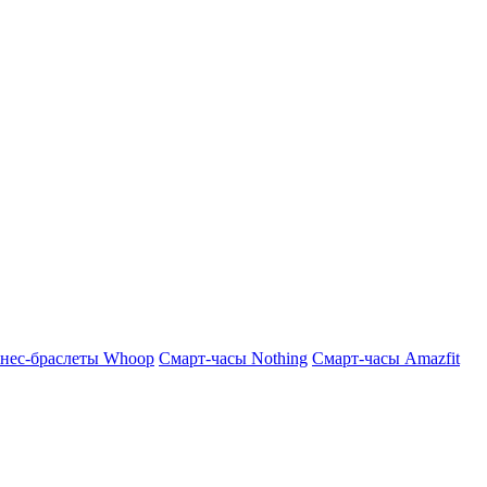
нес-браслеты Whoop
Смарт-часы Nothing
Смарт-часы Amazfit