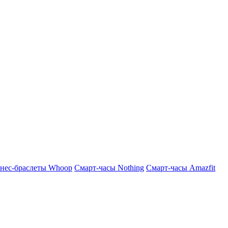
нес-браслеты Whoop
Смарт-часы Nothing
Смарт-часы Amazfit