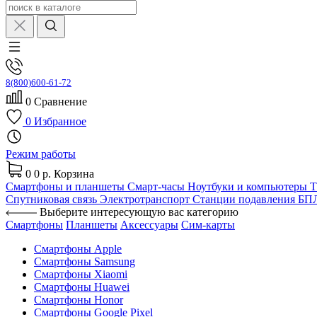
8(800)600-61-72
0
Сравнение
0
Избранное
Режим работы
0
0 р.
Корзина
Смартфоны и планшеты
Смарт-часы
Ноутбуки и компьютеры
Спутниковая связь
Электротранспорт
Станции подавления Б
Выберите интересующую вас категорию
Смартфоны
Планшеты
Аксессуары
Сим-карты
Смартфоны Apple
Смартфоны Samsung
Смартфоны Xiaomi
Смартфоны Huawei
Смартфоны Honor
Смартфоны Google Pixel