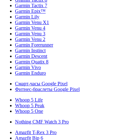
Garmin Tactix 7
Garmin Epix™
Garmin Lily
Garmin Venu X1
Garmin Venu 4
Garmin Venu 3
Garmin Venu 2
Garmin Forerunner
Garmin Instinct
Garmin Descent
Garmin Quatix 8
Garmin Vivo
Garmin Enduro
Смарт-часы Google Pixel
Фитнес-браслеты Google Pixel
Whoop 5 Life
Whoop 5 Peak
Whoop 5 One
Nothing CMF Watch 3 Pro
Amazfit T-Rex 3 Pro
Amazfit Bip 6