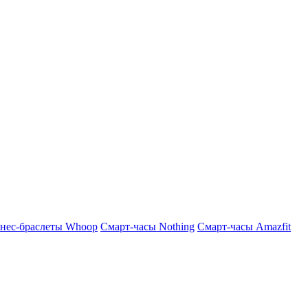
нес-браслеты Whoop
Смарт-часы Nothing
Смарт-часы Amazfit