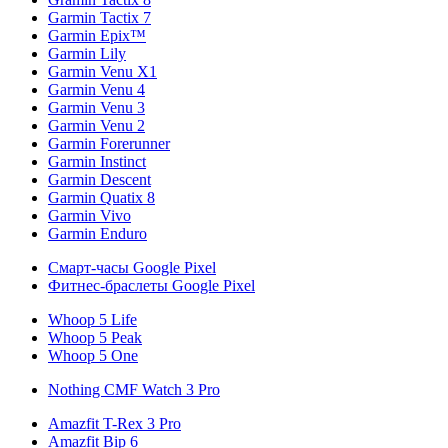
Garmin Tactix 7
Garmin Epix™
Garmin Lily
Garmin Venu X1
Garmin Venu 4
Garmin Venu 3
Garmin Venu 2
Garmin Forerunner
Garmin Instinct
Garmin Descent
Garmin Quatix 8
Garmin Vivo
Garmin Enduro
Смарт-часы Google Pixel
Фитнес-браслеты Google Pixel
Whoop 5 Life
Whoop 5 Peak
Whoop 5 One
Nothing CMF Watch 3 Pro
Amazfit T-Rex 3 Pro
Amazfit Bip 6