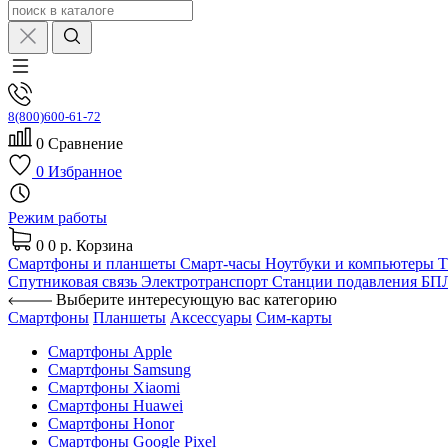
8(800)600-61-72
0
Сравнение
0
Избранное
Режим работы
0
0 р.
Корзина
Смартфоны и планшеты
Смарт-часы
Ноутбуки и компьютеры
Спутниковая связь
Электротранспорт
Станции подавления Б
Выберите интересующую вас категорию
Смартфоны
Планшеты
Аксессуары
Сим-карты
Смартфоны Apple
Смартфоны Samsung
Смартфоны Xiaomi
Смартфоны Huawei
Смартфоны Honor
Смартфоны Google Pixel