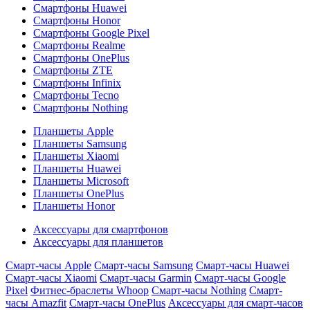
Смартфоны Huawei
Смартфоны Honor
Смартфоны Google Pixel
Смартфоны Realme
Смартфоны OnePlus
Смартфоны ZTE
Смартфоны Infinix
Смартфоны Tecno
Смартфоны Nothing
Планшеты Apple
Планшеты Samsung
Планшеты Xiaomi
Планшеты Huawei
Планшеты Microsoft
Планшеты OnePlus
Планшеты Honor
Аксессуары для смартфонов
Аксессуары для планшетов
Смарт-часы Apple
Смарт-часы Samsung
Смарт-часы Huawei
Смарт-часы Xiaomi
Смарт-часы Garmin
Смарт-часы Google
Pixel
Фитнес-браслеты Whoop
Смарт-часы Nothing
Смарт-
часы Amazfit
Смарт-часы OnePlus
Аксессуары для смарт-часов