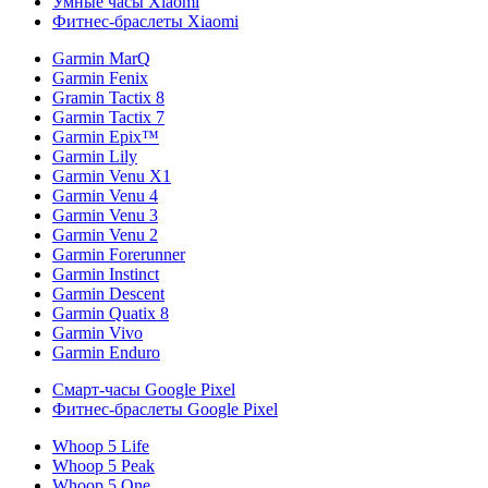
Умные часы Xiaomi
Фитнес-браслеты Xiaomi
Garmin MarQ
Garmin Fenix
Gramin Tactix 8
Garmin Tactix 7
Garmin Epix™
Garmin Lily
Garmin Venu X1
Garmin Venu 4
Garmin Venu 3
Garmin Venu 2
Garmin Forerunner
Garmin Instinct
Garmin Descent
Garmin Quatix 8
Garmin Vivo
Garmin Enduro
Смарт-часы Google Pixel
Фитнес-браслеты Google Pixel
Whoop 5 Life
Whoop 5 Peak
Whoop 5 One