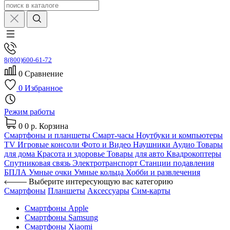
8(800)600-61-72
0
Сравнение
0
Избранное
Режим работы
0
0 р.
Корзина
Смартфоны и планшеты
Смарт-часы
Ноутбуки и компьютеры
TV
Игровые консоли
Фото и Видео
Наушники
Аудио
Товары
для дома
Красота и здоровье
Товары для авто
Квадрокоптеры
Спутниковая связь
Электротранспорт
Станции подавления
БПЛА
Умные очки
Умные кольца
Хобби и развлечения
Выберите интересующую вас категорию
Смартфоны
Планшеты
Аксессуары
Сим-карты
Смартфоны Apple
Смартфоны Samsung
Смартфоны Xiaomi