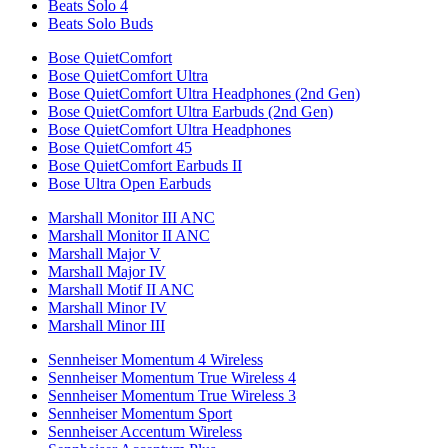
Beats Solo 4
Beats Solo Buds
Bose QuietComfort
Bose QuietComfort Ultra
Bose QuietComfort Ultra Headphones (2nd Gen)
Bose QuietComfort Ultra Earbuds (2nd Gen)
Bose QuietComfort Ultra Headphones
Bose QuietComfort 45
Bose QuietComfort Earbuds II
Bose Ultra Open Earbuds
Marshall Monitor III ANC
Marshall Monitor II ANC
Marshall Major V
Marshall Major IV
Marshall Motif II ANC
Marshall Minor IV
Marshall Minor III
Sennheiser Momentum 4 Wireless
Sennheiser Momentum True Wireless 4
Sennheiser Momentum True Wireless 3
Sennheiser Momentum Sport
Sennheiser Accentum Wireless