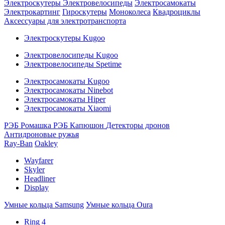
Электроскутеры
Электровелосипеды
Электросамокаты
Электрокартинг
Гироскутеры
Моноколеса
Квадроциклы
Аксессуары для электротранспорта
Электроскутеры Kugoo
Электровелосипеды Kugoo
Электровелосипеды Spetime
Электросамокаты Kugoo
Электросамокаты Ninebot
Электросамокаты Hiper
Электросамокаты Xiaomi
РЭБ Ромашка
РЭБ Капюшон
Детекторы дронов
Антидроновые ружья
Ray-Ban
Oakley
Wayfarer
Skyler
Headliner
Display
Умные кольца Samsung
Умные кольца Oura
Ring 4