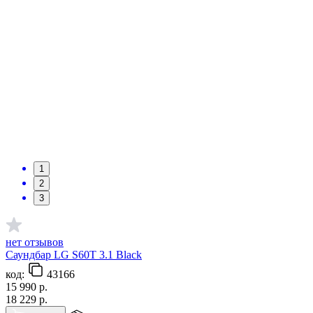
1
2
3
нет отзывов
Саундбар LG S60T 3.1 Black
код:
43166
15 990
р.
18 229
р.