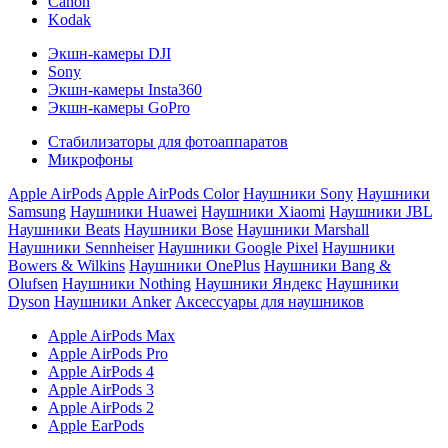
Canon
Kodak
Экшн-камеры DJI
Sony
Экшн-камеры Insta360
Экшн-камеры GoPro
Стабилизаторы для фотоаппаратов
Микрофоны
Apple AirPods
Apple AirPods Color
Наушники Sony
Наушники
Samsung
Наушники Huawei
Наушники Xiaomi
Наушники JBL
Наушники Beats
Наушники Bose
Наушники Marshall
Наушники Sennheiser
Наушники Google Pixel
Наушники
Bowers & Wilkins
Наушники OnePlus
Наушники Bang &
Olufsen
Наушники Nothing
Наушники Яндекс
Наушники
Dyson
Наушники Anker
Аксессуары для наушников
Apple AirPods Max
Apple AirPods Pro
Apple AirPods 4
Apple AirPods 3
Apple AirPods 2
Apple EarPods