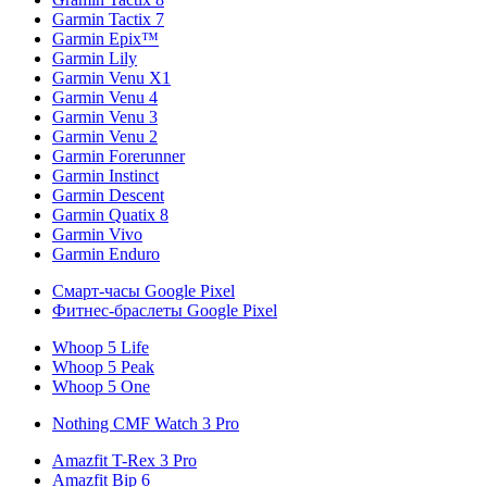
Garmin Tactix 7
Garmin Epix™
Garmin Lily
Garmin Venu X1
Garmin Venu 4
Garmin Venu 3
Garmin Venu 2
Garmin Forerunner
Garmin Instinct
Garmin Descent
Garmin Quatix 8
Garmin Vivo
Garmin Enduro
Смарт-часы Google Pixel
Фитнес-браслеты Google Pixel
Whoop 5 Life
Whoop 5 Peak
Whoop 5 One
Nothing CMF Watch 3 Pro
Amazfit T-Rex 3 Pro
Amazfit Bip 6