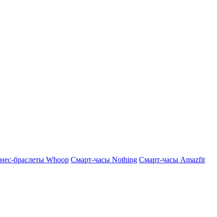
нес-браслеты Whoop
Смарт-часы Nothing
Смарт-часы Amazfit