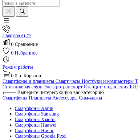
8(800)600-61-72
0
Сравнение
0
Избранное
Режим работы
0
0 р.
Корзина
Смартфоны и планшеты
Смарт-часы
Ноутбуки и компьютеры
Спутниковая связь
Электротранспорт
Станции подавления Б
Выберите интересующую вас категорию
Смартфоны
Планшеты
Аксессуары
Сим-карты
Смартфоны Apple
Смартфоны Samsung
Смартфоны Xiaomi
Смартфоны Huawei
Смартфоны Honor
Смартфоны Google Pixel