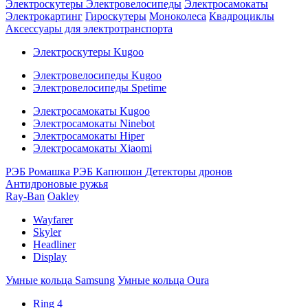
Электроскутеры
Электровелосипеды
Электросамокаты
Электрокартинг
Гироскутеры
Моноколеса
Квадроциклы
Аксессуары для электротранспорта
Электроскутеры Kugoo
Электровелосипеды Kugoo
Электровелосипеды Spetime
Электросамокаты Kugoo
Электросамокаты Ninebot
Электросамокаты Hiper
Электросамокаты Xiaomi
РЭБ Ромашка
РЭБ Капюшон
Детекторы дронов
Антидроновые ружья
Ray-Ban
Oakley
Wayfarer
Skyler
Headliner
Display
Умные кольца Samsung
Умные кольца Oura
Ring 4