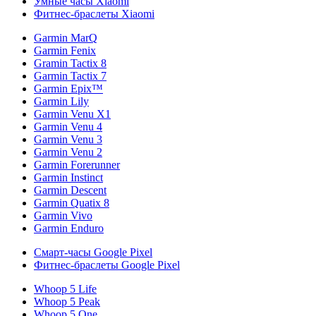
Умные часы Xiaomi
Фитнес-браслеты Xiaomi
Garmin MarQ
Garmin Fenix
Gramin Tactix 8
Garmin Tactix 7
Garmin Epix™
Garmin Lily
Garmin Venu X1
Garmin Venu 4
Garmin Venu 3
Garmin Venu 2
Garmin Forerunner
Garmin Instinct
Garmin Descent
Garmin Quatix 8
Garmin Vivo
Garmin Enduro
Смарт-часы Google Pixel
Фитнес-браслеты Google Pixel
Whoop 5 Life
Whoop 5 Peak
Whoop 5 One