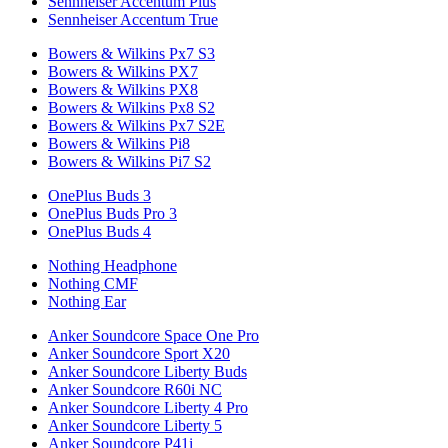
Sennheiser Accentum Plus
Sennheiser Accentum True
Bowers & Wilkins Px7 S3
Bowers & Wilkins PX7
Bowers & Wilkins PX8
Bowers & Wilkins Px8 S2
Bowers & Wilkins Px7 S2E
Bowers & Wilkins Pi8
Bowers & Wilkins Pi7 S2
OnePlus Buds 3
OnePlus Buds Pro 3
OnePlus Buds 4
Nothing Headphone
Nothing CMF
Nothing Ear
Anker Soundcore Space One Pro
Anker Soundcore Sport X20
Anker Soundcore Liberty Buds
Anker Soundcore R60i NC
Anker Soundcore Liberty 4 Pro
Anker Soundcore Liberty 5
Anker Soundcore P41i