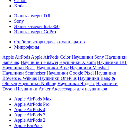
Canon
Kodak
Экшн-камеры DJI
Sony
Экшн-камеры Insta360
Экшн-камеры GoPro
Стабилизаторы для фотоаппаратов
Микрофоны
Apple AirPods
Apple AirPods Color
Наушники Sony
Наушники
Samsung
Наушники Huawei
Наушники Xiaomi
Наушники JBL
Наушники Beats
Наушники Bose
Наушники Marshall
Наушники Sennheiser
Наушники Google Pixel
Наушники
Bowers & Wilkins
Наушники OnePlus
Наушники Bang &
Olufsen
Наушники Nothing
Наушники Яндекс
Наушники
Dyson
Наушники Anker
Аксессуары для наушников
Apple AirPods Max
Apple AirPods Pro
Apple AirPods 4
Apple AirPods 3
Apple AirPods 2
Apple EarPods