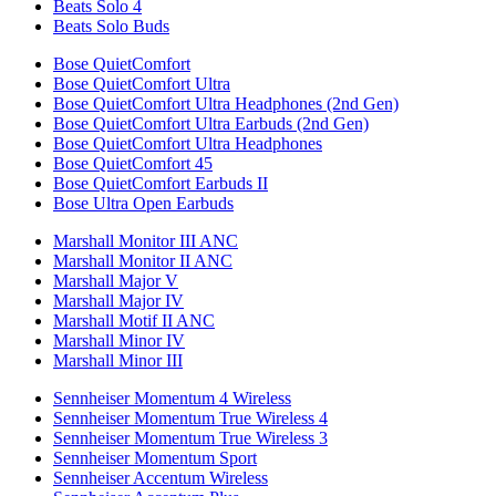
Beats Solo 4
Beats Solo Buds
Bose QuietComfort
Bose QuietComfort Ultra
Bose QuietComfort Ultra Headphones (2nd Gen)
Bose QuietComfort Ultra Earbuds (2nd Gen)
Bose QuietComfort Ultra Headphones
Bose QuietComfort 45
Bose QuietComfort Earbuds II
Bose Ultra Open Earbuds
Marshall Monitor III ANC
Marshall Monitor II ANC
Marshall Major V
Marshall Major IV
Marshall Motif II ANC
Marshall Minor IV
Marshall Minor III
Sennheiser Momentum 4 Wireless
Sennheiser Momentum True Wireless 4
Sennheiser Momentum True Wireless 3
Sennheiser Momentum Sport
Sennheiser Accentum Wireless