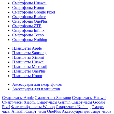
Смартфоны Huawei
Смартфоны Honor
Смартфоны Google Pixel
Смартфоны Realme
Смартфоны OnePlus
Смартфоны ZTE
Смартфоны Infinix
Смартфоны Tecno
Смартфоны Nothing
Планшеты Apple
Планшеты Samsung
Планшеты Xiaomi
Планшеты Huawei
Планшеты Microsoft
Планшеты OnePlus
Планшеты Honor
Аксессуары для смартфонов
Аксессуары для планшетов
Смарт-часы Apple
Смарт-часы Samsung
Смарт-часы Huawei
Смарт-часы Xiaomi
Смарт-часы Garmin
Смарт-часы Google
Pixel
Фитнес-браслеты Whoop
Смарт-часы Nothing
Смарт-
часы Amazfit
Смарт-часы OnePlus
Аксессуары для смарт-часов