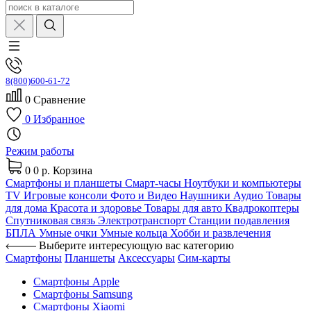
8(800)600-61-72
0
Сравнение
0
Избранное
Режим работы
0
0 р.
Корзина
Смартфоны и планшеты
Смарт-часы
Ноутбуки и компьютеры
TV
Игровые консоли
Фото и Видео
Наушники
Аудио
Товары
для дома
Красота и здоровье
Товары для авто
Квадрокоптеры
Спутниковая связь
Электротранспорт
Станции подавления
БПЛА
Умные очки
Умные кольца
Хобби и развлечения
Выберите интересующую вас категорию
Смартфоны
Планшеты
Аксессуары
Сим-карты
Смартфоны Apple
Смартфоны Samsung
Смартфоны Xiaomi