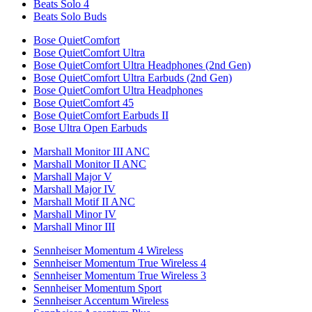
Beats Solo 4
Beats Solo Buds
Bose QuietComfort
Bose QuietComfort Ultra
Bose QuietComfort Ultra Headphones (2nd Gen)
Bose QuietComfort Ultra Earbuds (2nd Gen)
Bose QuietComfort Ultra Headphones
Bose QuietComfort 45
Bose QuietComfort Earbuds II
Bose Ultra Open Earbuds
Marshall Monitor III ANC
Marshall Monitor II ANC
Marshall Major V
Marshall Major IV
Marshall Motif II ANC
Marshall Minor IV
Marshall Minor III
Sennheiser Momentum 4 Wireless
Sennheiser Momentum True Wireless 4
Sennheiser Momentum True Wireless 3
Sennheiser Momentum Sport
Sennheiser Accentum Wireless