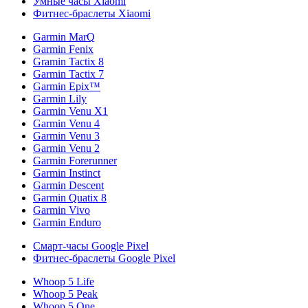
Умные часы Xiaomi
Фитнес-браслеты Xiaomi
Garmin MarQ
Garmin Fenix
Gramin Tactix 8
Garmin Tactix 7
Garmin Epix™
Garmin Lily
Garmin Venu X1
Garmin Venu 4
Garmin Venu 3
Garmin Venu 2
Garmin Forerunner
Garmin Instinct
Garmin Descent
Garmin Quatix 8
Garmin Vivo
Garmin Enduro
Смарт-часы Google Pixel
Фитнес-браслеты Google Pixel
Whoop 5 Life
Whoop 5 Peak
Whoop 5 One