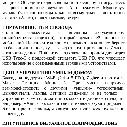
мощнее? Объедините две колонки в стереопару и погрузитесь
в пространственное звучание. А с режимом Мультирум
музыка будет сопровождать вас по всему дому — достаточно
сказать: «Алиса, включи музыку везде».
ПОРТАТИВНОСТЬ И СВОБОДА
Станция совместима с внешним аккумулятором
(приобретается отдельно), который делает её полностью
мобильной. Переносите колонку из комнаты в комнату, берите
на балкон или в поездку — заряда хватит примерно на 7 часов
воспроизведения. При этом подключение происходит через
USB Type-C с поддержкой стандарта USB PD, что упрощает
использование с современными зарядными устройствами.
ЦЕНТР УПРАВЛЕНИЯ УМНЫМ ДОМОМ
Благодаря поддержке Wi-Fi (2,4 и 5 ГГц), Zigbee и протокола
Matter, Станция Мини 3 Про умеет напрямую
взаимодействовать с другими «умными» устройствами.
Выключатели, лампы, датчики движения и не только —
управляйте всем голосом или создавайте удобные сценарии,
например: «Алиса, выключи свет и включи звуки природы».
Это не просто колонка, а связующее звено всех технологий
вашего дома.
ИНТУИТИВНОЕ ВИЗУАЛЬНОЕ ВЗАИМОДЕЙСТВИЕ