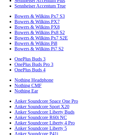
Sennheiser Accentum Plus
Sennheiser Accentum True
Bowers & Wilkins Px7 S3
Bowers & Wilkins PX7
Bowers & Wilkins PX8
Bowers & Wilkins Px8 S2
Bowers & Wilkins Px7 S2E
Bowers & Wilkins Pi8
Bowers & Wilkins Pi7 S2
OnePlus Buds 3
OnePlus Buds Pro 3
OnePlus Buds 4
Nothing Headphone
Nothing CMF
Nothing Ear
Anker Soundcore Space One Pro
Anker Soundcore Sport X20
Anker Soundcore Liberty Buds
Anker Soundcore R60i NC
Anker Soundcore Liberty 4 Pro
Anker Soundcore Liberty 5
Anker Soundcore P41i