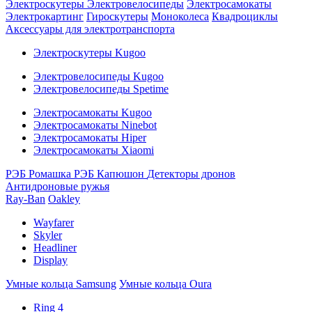
Электроскутеры
Электровелосипеды
Электросамокаты
Электрокартинг
Гироскутеры
Моноколеса
Квадроциклы
Аксессуары для электротранспорта
Электроскутеры Kugoo
Электровелосипеды Kugoo
Электровелосипеды Spetime
Электросамокаты Kugoo
Электросамокаты Ninebot
Электросамокаты Hiper
Электросамокаты Xiaomi
РЭБ Ромашка
РЭБ Капюшон
Детекторы дронов
Антидроновые ружья
Ray-Ban
Oakley
Wayfarer
Skyler
Headliner
Display
Умные кольца Samsung
Умные кольца Oura
Ring 4