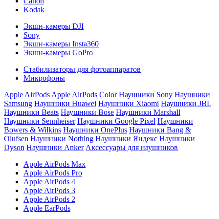
Canon
Kodak
Экшн-камеры DJI
Sony
Экшн-камеры Insta360
Экшн-камеры GoPro
Стабилизаторы для фотоаппаратов
Микрофоны
Apple AirPods
Apple AirPods Color
Наушники Sony
Наушники
Samsung
Наушники Huawei
Наушники Xiaomi
Наушники JBL
Наушники Beats
Наушники Bose
Наушники Marshall
Наушники Sennheiser
Наушники Google Pixel
Наушники
Bowers & Wilkins
Наушники OnePlus
Наушники Bang &
Olufsen
Наушники Nothing
Наушники Яндекс
Наушники
Dyson
Наушники Anker
Аксессуары для наушников
Apple AirPods Max
Apple AirPods Pro
Apple AirPods 4
Apple AirPods 3
Apple AirPods 2
Apple EarPods