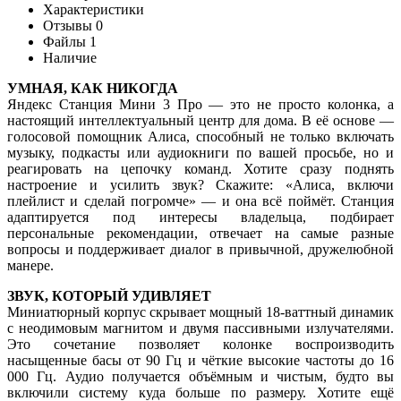
Характеристики
Отзывы
0
Файлы
1
Наличие
УМНАЯ, КАК НИКОГДА
Яндекс Станция Мини 3 Про — это не просто колонка, а
настоящий интеллектуальный центр для дома. В её основе —
голосовой помощник Алиса, способный не только включать
музыку, подкасты или аудиокниги по вашей просьбе, но и
реагировать на цепочку команд. Хотите сразу поднять
настроение и усилить звук? Скажите: «Алиса, включи
плейлист и сделай погромче» — и она всё поймёт. Станция
адаптируется под интересы владельца, подбирает
персональные рекомендации, отвечает на самые разные
вопросы и поддерживает диалог в привычной, дружелюбной
манере.
ЗВУК, КОТОРЫЙ УДИВЛЯЕТ
Миниатюрный корпус скрывает мощный 18-ваттный динамик
с неодимовым магнитом и двумя пассивными излучателями.
Это сочетание позволяет колонке воспроизводить
насыщенные басы от 90 Гц и чёткие высокие частоты до 16
000 Гц. Аудио получается объёмным и чистым, будто вы
включили систему куда больше по размеру. Хотите ещё