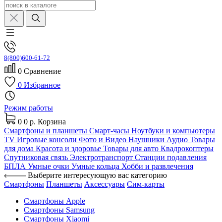
8(800)600-61-72
0
Сравнение
0
Избранное
Режим работы
0
0 р.
Корзина
Смартфоны и планшеты
Смарт-часы
Ноутбуки и компьютеры
TV
Игровые консоли
Фото и Видео
Наушники
Аудио
Товары
для дома
Красота и здоровье
Товары для авто
Квадрокоптеры
Спутниковая связь
Электротранспорт
Станции подавления
БПЛА
Умные очки
Умные кольца
Хобби и развлечения
Выберите интересующую вас категорию
Смартфоны
Планшеты
Аксессуары
Сим-карты
Смартфоны Apple
Смартфоны Samsung
Смартфоны Xiaomi