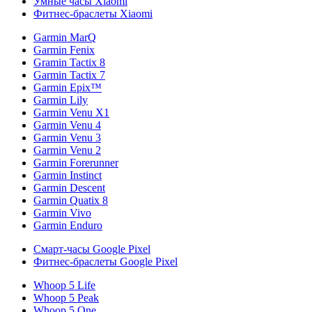
Умные часы Xiaomi
Фитнес-браслеты Xiaomi
Garmin MarQ
Garmin Fenix
Gramin Tactix 8
Garmin Tactix 7
Garmin Epix™
Garmin Lily
Garmin Venu X1
Garmin Venu 4
Garmin Venu 3
Garmin Venu 2
Garmin Forerunner
Garmin Instinct
Garmin Descent
Garmin Quatix 8
Garmin Vivo
Garmin Enduro
Смарт-часы Google Pixel
Фитнес-браслеты Google Pixel
Whoop 5 Life
Whoop 5 Peak
Whoop 5 One