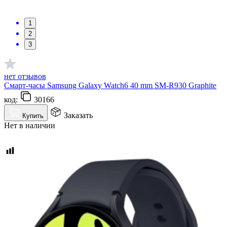
1
2
3
нет отзывов
Смарт-часы Samsung Galaxy Watch6 40 mm SM-R930 Graphite
код:
30166
Заказать
Купить
Нет в наличии