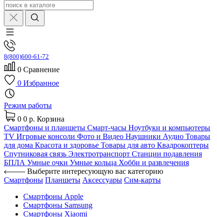
8(800)600-61-72
0
Сравнение
0
Избранное
Режим работы
0
0 р.
Корзина
Смартфоны и планшеты
Смарт-часы
Ноутбуки и компьютеры
TV
Игровые консоли
Фото и Видео
Наушники
Аудио
Товары
для дома
Красота и здоровье
Товары для авто
Квадрокоптеры
Спутниковая связь
Электротранспорт
Станции подавления
БПЛА
Умные очки
Умные кольца
Хобби и развлечения
Выберите интересующую вас категорию
Смартфоны
Планшеты
Аксессуары
Сим-карты
Смартфоны Apple
Смартфоны Samsung
Смартфоны Xiaomi