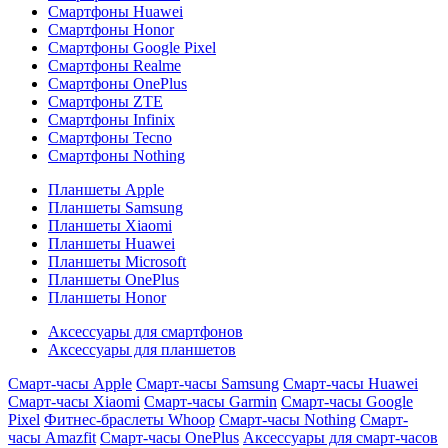
Смартфоны Huawei
Смартфоны Honor
Смартфоны Google Pixel
Смартфоны Realme
Смартфоны OnePlus
Смартфоны ZTE
Смартфоны Infinix
Смартфоны Tecno
Смартфоны Nothing
Планшеты Apple
Планшеты Samsung
Планшеты Xiaomi
Планшеты Huawei
Планшеты Microsoft
Планшеты OnePlus
Планшеты Honor
Аксессуары для смартфонов
Аксессуары для планшетов
Смарт-часы Apple
Смарт-часы Samsung
Смарт-часы Huawei
Смарт-часы Xiaomi
Смарт-часы Garmin
Смарт-часы Google
Pixel
Фитнес-браслеты Whoop
Смарт-часы Nothing
Смарт-
часы Amazfit
Смарт-часы OnePlus
Аксессуары для смарт-часов