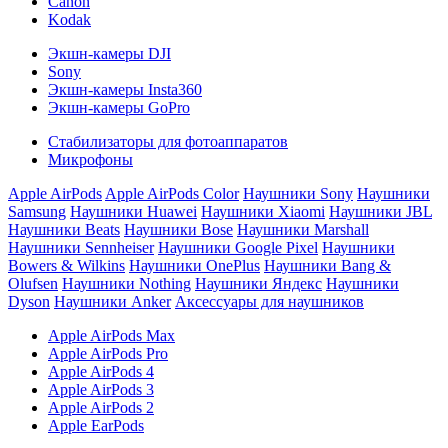
Canon
Kodak
Экшн-камеры DJI
Sony
Экшн-камеры Insta360
Экшн-камеры GoPro
Стабилизаторы для фотоаппаратов
Микрофоны
Apple AirPods
Apple AirPods Color
Наушники Sony
Наушники
Samsung
Наушники Huawei
Наушники Xiaomi
Наушники JBL
Наушники Beats
Наушники Bose
Наушники Marshall
Наушники Sennheiser
Наушники Google Pixel
Наушники
Bowers & Wilkins
Наушники OnePlus
Наушники Bang &
Olufsen
Наушники Nothing
Наушники Яндекс
Наушники
Dyson
Наушники Anker
Аксессуары для наушников
Apple AirPods Max
Apple AirPods Pro
Apple AirPods 4
Apple AirPods 3
Apple AirPods 2
Apple EarPods