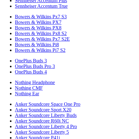
Sennheiser Accentum Plus
Sennheiser Accentum True
Bowers & Wilkins Px7 S3
Bowers & Wilkins PX7
Bowers & Wilkins PX8
Bowers & Wilkins Px8 S2
Bowers & Wilkins Px7 S2E
Bowers & Wilkins Pi8
Bowers & Wilkins Pi7 S2
OnePlus Buds 3
OnePlus Buds Pro 3
OnePlus Buds 4
Nothing Headphone
Nothing CMF
Nothing Ear
Anker Soundcore Space One Pro
Anker Soundcore Sport X20
Anker Soundcore Liberty Buds
Anker Soundcore R60i NC
Anker Soundcore Liberty 4 Pro
Anker Soundcore Liberty 5
Anker Soundcore P41i