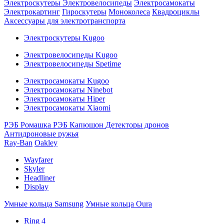
Электроскутеры
Электровелосипеды
Электросамокаты
Электрокартинг
Гироскутеры
Моноколеса
Квадроциклы
Аксессуары для электротранспорта
Электроскутеры Kugoo
Электровелосипеды Kugoo
Электровелосипеды Spetime
Электросамокаты Kugoo
Электросамокаты Ninebot
Электросамокаты Hiper
Электросамокаты Xiaomi
РЭБ Ромашка
РЭБ Капюшон
Детекторы дронов
Антидроновые ружья
Ray-Ban
Oakley
Wayfarer
Skyler
Headliner
Display
Умные кольца Samsung
Умные кольца Oura
Ring 4