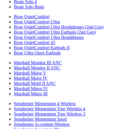
Beats Solo 4
Beats Solo Buds
Bose QuietComfort
Bose QuietComfort Ultra
Bose QuietComfort Ultra Headphones (2nd Gen)
Bose QuietComfort Ultra Earbuds (2nd Gen)
Bose QuietComfort Ultra Headphones
Bose QuietComfort 45
Bose QuietComfort Earbuds II
Bose Ultra Open Earbuds
Marshall Monitor III ANC
Marshall Monitor II ANC
Marshall Major V
Marshall Major IV
Marshall Motif II ANC
Marshall Minor IV
Marshall Minor III
Sennheiser Momentum 4 Wireless
Sennheiser Momentum True Wireless 4
Sennheiser Momentum True Wireless 3
Sennheiser Momentum Sport
Sennheiser Accentum Wireless