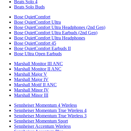
Beats Solo 4
Beats Solo Buds
Bose QuietComfort
Bose QuietComfort Ultra
Bose QuietComfort Ultra Headphones (2nd Gen)
Bose QuietComfort Ultra Earbuds (2nd Gen)
Bose QuietComfort Ultra Headphones
Bose QuietComfort 45
Bose QuietComfort Earbuds II
Bose Ultra Open Earbuds
Marshall Monitor III ANC
Marshall Monitor II ANC
Marshall Major V
Marshall Major IV
Marshall Motif II ANC
Marshall Minor IV
Marshall Minor III
Sennheiser Momentum 4 Wireless
Sennheiser Momentum True Wireless 4
Sennheiser Momentum True Wireless 3
Sennheiser Momentum Sport
Sennheiser Accentum Wireless