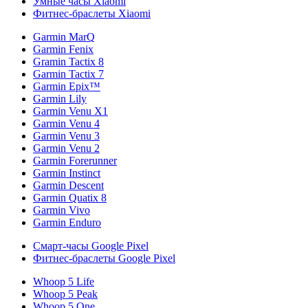
Умные часы Xiaomi
Фитнес-браслеты Xiaomi
Garmin MarQ
Garmin Fenix
Gramin Tactix 8
Garmin Tactix 7
Garmin Epix™
Garmin Lily
Garmin Venu X1
Garmin Venu 4
Garmin Venu 3
Garmin Venu 2
Garmin Forerunner
Garmin Instinct
Garmin Descent
Garmin Quatix 8
Garmin Vivo
Garmin Enduro
Смарт-часы Google Pixel
Фитнес-браслеты Google Pixel
Whoop 5 Life
Whoop 5 Peak
Whoop 5 One