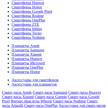
Смартфоны Huawei
Смартфоны Honor
Смартфоны Google Pixel
Смартфоны Realme
Смартфоны OnePlus
Смартфоны ZTE
Смартфоны Infinix
Смартфоны Tecno
Смартфоны Nothing
Планшеты Apple
Планшеты Samsung
Планшеты Xiaomi
Планшеты Huawei
Планшеты Microsoft
Планшеты OnePlus
Планшеты Honor
Аксессуары для смартфонов
Аксессуары для планшетов
Смарт-часы Apple
Смарт-часы Samsung
Смарт-часы Huawei
Смарт-часы Xiaomi
Смарт-часы Garmin
Смарт-часы Google
Pixel
Фитнес-браслеты Whoop
Смарт-часы Nothing
Смарт-
часы Amazfit
Смарт-часы OnePlus
Аксессуары для смарт-часов