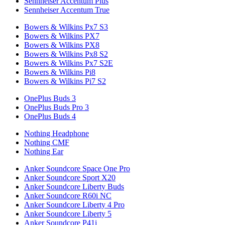
Sennheiser Accentum Plus
Sennheiser Accentum True
Bowers & Wilkins Px7 S3
Bowers & Wilkins PX7
Bowers & Wilkins PX8
Bowers & Wilkins Px8 S2
Bowers & Wilkins Px7 S2E
Bowers & Wilkins Pi8
Bowers & Wilkins Pi7 S2
OnePlus Buds 3
OnePlus Buds Pro 3
OnePlus Buds 4
Nothing Headphone
Nothing CMF
Nothing Ear
Anker Soundcore Space One Pro
Anker Soundcore Sport X20
Anker Soundcore Liberty Buds
Anker Soundcore R60i NC
Anker Soundcore Liberty 4 Pro
Anker Soundcore Liberty 5
Anker Soundcore P41i