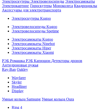
Электроскутеры
Электровелосипеды
Электросамокаты
Электрокартинг
Гироскутеры
Моноколеса
Квадроциклы
Аксессуары для электротранспорта
Электроскутеры Kugoo
Электровелосипеды Kugoo
Электровелосипеды Spetime
Электросамокаты Kugoo
Электросамокаты Ninebot
Электросамокаты Hiper
Электросамокаты Xiaomi
РЭБ Ромашка
РЭБ Капюшон
Детекторы дронов
Антидроновые ружья
Ray-Ban
Oakley
Wayfarer
Skyler
Headliner
Display
Умные кольца Samsung
Умные кольца Oura
Ring 4