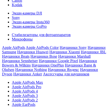
Canon
Kodak
Экшн-камеры DJI
Sony
Экшн-камеры Insta360
Экшн-камеры GoPro
Стабилизаторы для фотоаппаратов
Микрофоны
Apple AirPods
Apple AirPods Color
Наушники Sony
Наушники
Samsung
Наушники Huawei
Наушники Xiaomi
Наушники JBL
Наушники Beats
Наушники Bose
Наушники Marshall
Наушники Sennheiser
Наушники Google Pixel
Наушники
Bowers & Wilkins
Наушники OnePlus
Наушники Bang &
Olufsen
Наушники Nothing
Наушники Яндекс
Наушники
Dyson
Наушники Anker
Аксессуары для наушников
Apple AirPods Max
Apple AirPods Pro
Apple AirPods 4
Apple AirPods 3
Apple AirPods 2
Apple EarPods