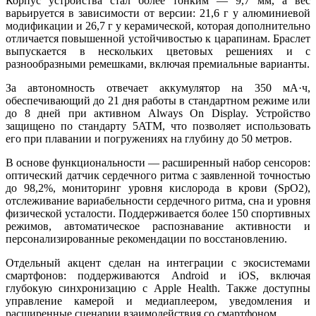
Корпус устройства стал более тонким — 9,7 мм, а вес
варьируется в зависимости от версии: 21,6 г у алюминиевой
модификации и 26,7 г у керамической, которая дополнительно
отличается повышенной устойчивостью к царапинам. Браслет
выпускается в нескольких цветовых решениях и с
разнообразными ремешками, включая премиальные варианты.
За автономность отвечает аккумулятор на 350 мА·ч,
обеспечивающий до 21 дня работы в стандартном режиме или
до 8 дней при активном Always On Display. Устройство
защищено по стандарту 5ATM, что позволяет использовать
его при плавании и погружениях на глубину до 50 метров.
В основе функциональности — расширенный набор сенсоров:
оптический датчик сердечного ритма с заявленной точностью
до 98,2%, мониторинг уровня кислорода в крови (SpO2),
отслеживание вариабельности сердечного ритма, сна и уровня
физической усталости. Поддерживается более 150 спортивных
режимов, автоматическое распознавание активности и
персонализированные рекомендации по восстановлению.
Отдельный акцент сделан на интеграции с экосистемами
смартфонов: поддерживаются Android и iOS, включая
глубокую синхронизацию с Apple Health. Также доступны
управление камерой и медиаплеером, уведомления и
расширенные сценарии взаимодействия со смартфоном.