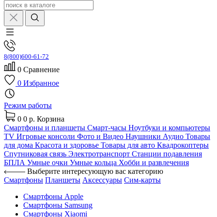
8(800)600-61-72
0
Сравнение
0
Избранное
Режим работы
0
0 р.
Корзина
Смартфоны и планшеты
Смарт-часы
Ноутбуки и компьютеры
TV
Игровые консоли
Фото и Видео
Наушники
Аудио
Товары
для дома
Красота и здоровье
Товары для авто
Квадрокоптеры
Спутниковая связь
Электротранспорт
Станции подавления
БПЛА
Умные очки
Умные кольца
Хобби и развлечения
Выберите интересующую вас категорию
Смартфоны
Планшеты
Аксессуары
Сим-карты
Смартфоны Apple
Смартфоны Samsung
Смартфоны Xiaomi