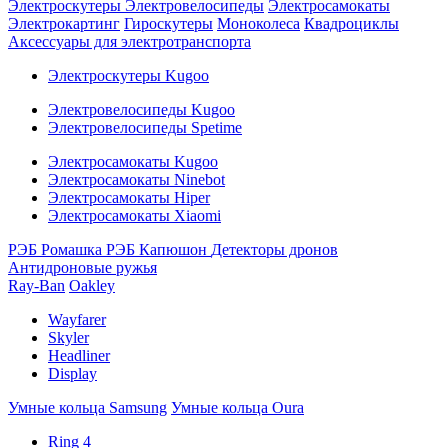
Электроскутеры
Электровелосипеды
Электросамокаты
Электрокартинг
Гироскутеры
Моноколеса
Квадроциклы
Аксессуары для электротранспорта
Электроскутеры Kugoo
Электровелосипеды Kugoo
Электровелосипеды Spetime
Электросамокаты Kugoo
Электросамокаты Ninebot
Электросамокаты Hiper
Электросамокаты Xiaomi
РЭБ Ромашка
РЭБ Капюшон
Детекторы дронов
Антидроновые ружья
Ray-Ban
Oakley
Wayfarer
Skyler
Headliner
Display
Умные кольца Samsung
Умные кольца Oura
Ring 4