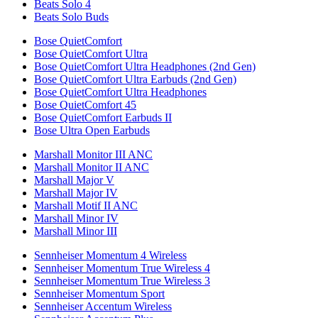
Beats Solo 4
Beats Solo Buds
Bose QuietComfort
Bose QuietComfort Ultra
Bose QuietComfort Ultra Headphones (2nd Gen)
Bose QuietComfort Ultra Earbuds (2nd Gen)
Bose QuietComfort Ultra Headphones
Bose QuietComfort 45
Bose QuietComfort Earbuds II
Bose Ultra Open Earbuds
Marshall Monitor III ANC
Marshall Monitor II ANC
Marshall Major V
Marshall Major IV
Marshall Motif II ANC
Marshall Minor IV
Marshall Minor III
Sennheiser Momentum 4 Wireless
Sennheiser Momentum True Wireless 4
Sennheiser Momentum True Wireless 3
Sennheiser Momentum Sport
Sennheiser Accentum Wireless