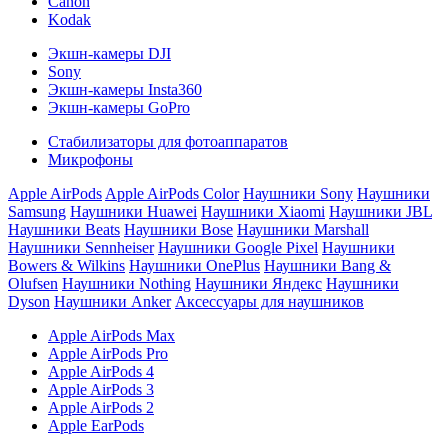
Canon
Kodak
Экшн-камеры DJI
Sony
Экшн-камеры Insta360
Экшн-камеры GoPro
Стабилизаторы для фотоаппаратов
Микрофоны
Apple AirPods
Apple AirPods Color
Наушники Sony
Наушники
Samsung
Наушники Huawei
Наушники Xiaomi
Наушники JBL
Наушники Beats
Наушники Bose
Наушники Marshall
Наушники Sennheiser
Наушники Google Pixel
Наушники
Bowers & Wilkins
Наушники OnePlus
Наушники Bang &
Olufsen
Наушники Nothing
Наушники Яндекс
Наушники
Dyson
Наушники Anker
Аксессуары для наушников
Apple AirPods Max
Apple AirPods Pro
Apple AirPods 4
Apple AirPods 3
Apple AirPods 2
Apple EarPods