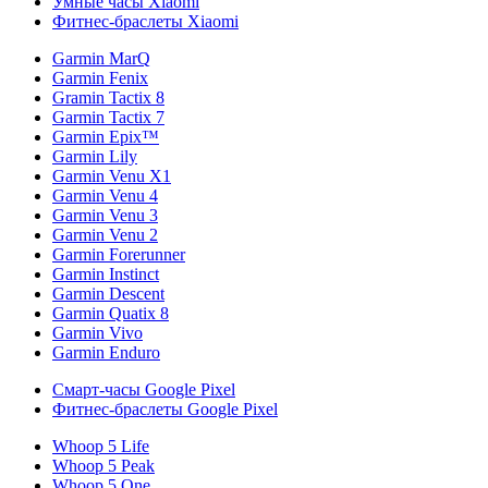
Умные часы Xiaomi
Фитнес-браслеты Xiaomi
Garmin MarQ
Garmin Fenix
Gramin Tactix 8
Garmin Tactix 7
Garmin Epix™
Garmin Lily
Garmin Venu X1
Garmin Venu 4
Garmin Venu 3
Garmin Venu 2
Garmin Forerunner
Garmin Instinct
Garmin Descent
Garmin Quatix 8
Garmin Vivo
Garmin Enduro
Смарт-часы Google Pixel
Фитнес-браслеты Google Pixel
Whoop 5 Life
Whoop 5 Peak
Whoop 5 One