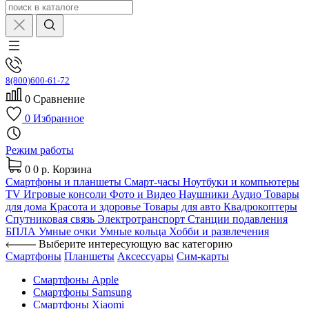
8(800)600-61-72
0
Сравнение
0
Избранное
Режим работы
0
0 р.
Корзина
Смартфоны и планшеты
Смарт-часы
Ноутбуки и компьютеры
TV
Игровые консоли
Фото и Видео
Наушники
Аудио
Товары
для дома
Красота и здоровье
Товары для авто
Квадрокоптеры
Спутниковая связь
Электротранспорт
Станции подавления
БПЛА
Умные очки
Умные кольца
Хобби и развлечения
Выберите интересующую вас категорию
Смартфоны
Планшеты
Аксессуары
Сим-карты
Смартфоны Apple
Смартфоны Samsung
Смартфоны Xiaomi