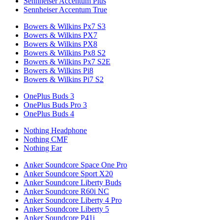
Sennheiser Accentum Plus
Sennheiser Accentum True
Bowers & Wilkins Px7 S3
Bowers & Wilkins PX7
Bowers & Wilkins PX8
Bowers & Wilkins Px8 S2
Bowers & Wilkins Px7 S2E
Bowers & Wilkins Pi8
Bowers & Wilkins Pi7 S2
OnePlus Buds 3
OnePlus Buds Pro 3
OnePlus Buds 4
Nothing Headphone
Nothing CMF
Nothing Ear
Anker Soundcore Space One Pro
Anker Soundcore Sport X20
Anker Soundcore Liberty Buds
Anker Soundcore R60i NC
Anker Soundcore Liberty 4 Pro
Anker Soundcore Liberty 5
Anker Soundcore P41i