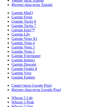
Умные часы Xiaomi
Фитнес-браслеты Xiaomi
Garmin MarQ
Garmin Fenix
Gramin Tactix 8
Garmin Tactix 7
Garmin Epix™
Garmin Lily
Garmin Venu X1
Garmin Venu 4
Garmin Venu 3
Garmin Venu 2
Garmin Forerunner
Garmin Instinct
Garmin Descent
Garmin Quatix 8
Garmin Vivo
Garmin Enduro
Смарт-часы Google Pixel
Фитнес-браслеты Google Pixel
Whoop 5 Life
Whoop 5 Peak
Whoop 5 One