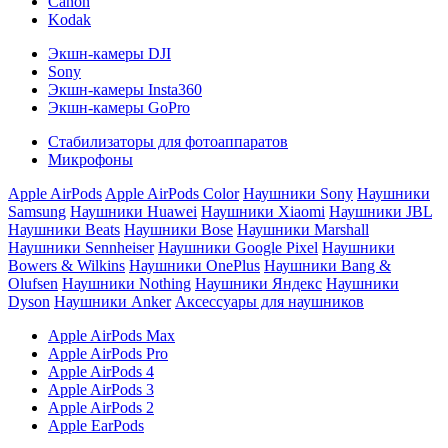
Canon
Kodak
Экшн-камеры DJI
Sony
Экшн-камеры Insta360
Экшн-камеры GoPro
Стабилизаторы для фотоаппаратов
Микрофоны
Apple AirPods
Apple AirPods Color
Наушники Sony
Наушники
Samsung
Наушники Huawei
Наушники Xiaomi
Наушники JBL
Наушники Beats
Наушники Bose
Наушники Marshall
Наушники Sennheiser
Наушники Google Pixel
Наушники
Bowers & Wilkins
Наушники OnePlus
Наушники Bang &
Olufsen
Наушники Nothing
Наушники Яндекс
Наушники
Dyson
Наушники Anker
Аксессуары для наушников
Apple AirPods Max
Apple AirPods Pro
Apple AirPods 4
Apple AirPods 3
Apple AirPods 2
Apple EarPods