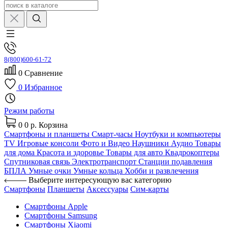
8(800)600-61-72
0
Сравнение
0
Избранное
Режим работы
0
0 р.
Корзина
Смартфоны и планшеты
Смарт-часы
Ноутбуки и компьютеры
TV
Игровые консоли
Фото и Видео
Наушники
Аудио
Товары
для дома
Красота и здоровье
Товары для авто
Квадрокоптеры
Спутниковая связь
Электротранспорт
Станции подавления
БПЛА
Умные очки
Умные кольца
Хобби и развлечения
Выберите интересующую вас категорию
Смартфоны
Планшеты
Аксессуары
Сим-карты
Смартфоны Apple
Смартфоны Samsung
Смартфоны Xiaomi