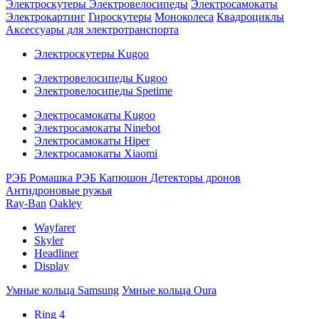
Электроскутеры
Электровелосипеды
Электросамокаты
Электрокартинг
Гироскутеры
Моноколеса
Квадроциклы
Аксессуары для электротранспорта
Электроскутеры Kugoo
Электровелосипеды Kugoo
Электровелосипеды Spetime
Электросамокаты Kugoo
Электросамокаты Ninebot
Электросамокаты Hiper
Электросамокаты Xiaomi
РЭБ Ромашка
РЭБ Капюшон
Детекторы дронов
Антидроновые ружья
Ray-Ban
Oakley
Wayfarer
Skyler
Headliner
Display
Умные кольца Samsung
Умные кольца Oura
Ring 4