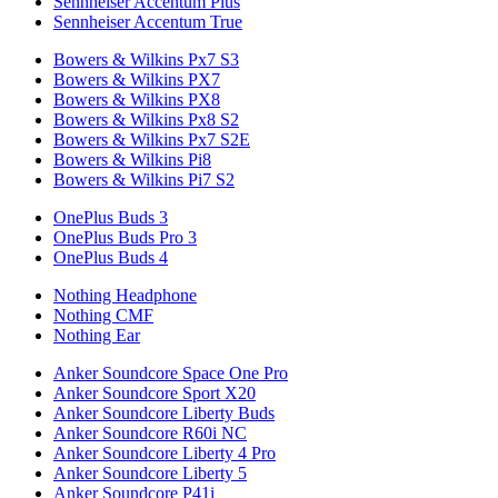
Sennheiser Accentum Plus
Sennheiser Accentum True
Bowers & Wilkins Px7 S3
Bowers & Wilkins PX7
Bowers & Wilkins PX8
Bowers & Wilkins Px8 S2
Bowers & Wilkins Px7 S2E
Bowers & Wilkins Pi8
Bowers & Wilkins Pi7 S2
OnePlus Buds 3
OnePlus Buds Pro 3
OnePlus Buds 4
Nothing Headphone
Nothing CMF
Nothing Ear
Anker Soundcore Space One Pro
Anker Soundcore Sport X20
Anker Soundcore Liberty Buds
Anker Soundcore R60i NC
Anker Soundcore Liberty 4 Pro
Anker Soundcore Liberty 5
Anker Soundcore P41i