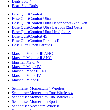
Beats Solo 4
Beats Solo Buds
Bose QuietComfort
Bose QuietComfort Ultra
Bose QuietComfort Ultra Headphones (2nd Gen)
Bose QuietComfort Ultra Earbuds (2nd Gen)
Bose QuietComfort Ultra Headphones
Bose QuietComfort 45
Bose QuietComfort Earbuds II
Bose Ultra Open Earbuds
Marshall Monitor III ANC
Marshall Monitor II ANC
Marshall Major V
Marshall Major IV
Marshall Motif II ANC
Marshall Minor IV
Marshall Minor III
Sennheiser Momentum 4 Wireless
Sennheiser Momentum True Wireless 4
Sennheiser Momentum True Wireless 3
Sennheiser Momentum Sport
Sennheiser Accentum Wireless