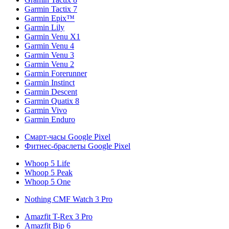
Garmin Tactix 7
Garmin Epix™
Garmin Lily
Garmin Venu X1
Garmin Venu 4
Garmin Venu 3
Garmin Venu 2
Garmin Forerunner
Garmin Instinct
Garmin Descent
Garmin Quatix 8
Garmin Vivo
Garmin Enduro
Смарт-часы Google Pixel
Фитнес-браслеты Google Pixel
Whoop 5 Life
Whoop 5 Peak
Whoop 5 One
Nothing CMF Watch 3 Pro
Amazfit T-Rex 3 Pro
Amazfit Bip 6