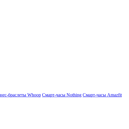
нес-браслеты Whoop
Смарт-часы Nothing
Смарт-часы Amazfit