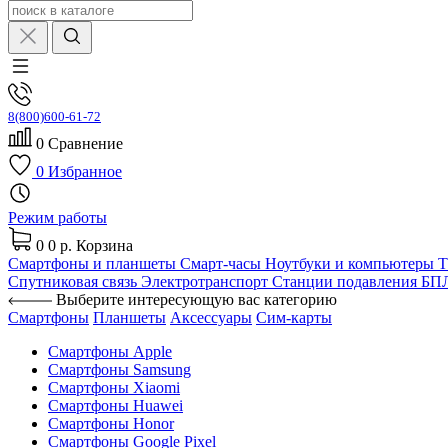
8(800)600-61-72
0
Сравнение
0
Избранное
Режим работы
0
0 р.
Корзина
Смартфоны и планшеты
Смарт-часы
Ноутбуки и компьютеры
Спутниковая связь
Электротранспорт
Станции подавления Б
Выберите интересующую вас категорию
Смартфоны
Планшеты
Аксессуары
Сим-карты
Смартфоны Apple
Смартфоны Samsung
Смартфоны Xiaomi
Смартфоны Huawei
Смартфоны Honor
Смартфоны Google Pixel