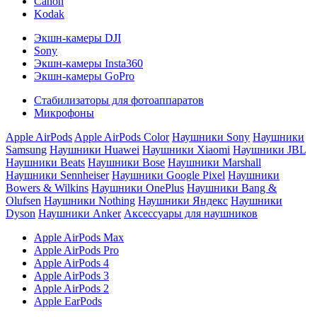
Canon
Kodak
Экшн-камеры DJI
Sony
Экшн-камеры Insta360
Экшн-камеры GoPro
Стабилизаторы для фотоаппаратов
Микрофоны
Apple AirPods
Apple AirPods Color
Наушники Sony
Наушники
Samsung
Наушники Huawei
Наушники Xiaomi
Наушники JBL
Наушники Beats
Наушники Bose
Наушники Marshall
Наушники Sennheiser
Наушники Google Pixel
Наушники
Bowers & Wilkins
Наушники OnePlus
Наушники Bang &
Olufsen
Наушники Nothing
Наушники Яндекс
Наушники
Dyson
Наушники Anker
Аксессуары для наушников
Apple AirPods Max
Apple AirPods Pro
Apple AirPods 4
Apple AirPods 3
Apple AirPods 2
Apple EarPods