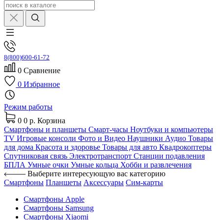
8(800)600-61-72
0
Сравнение
0
Избранное
Режим работы
0
0 р.
Корзина
Смартфоны и планшеты
Смарт-часы
Ноутбуки и компьютеры
TV
Игровые консоли
Фото и Видео
Наушники
Аудио
Товары
для дома
Красота и здоровье
Товары для авто
Квадрокоптеры
Спутниковая связь
Электротранспорт
Станции подавления
БПЛА
Умные очки
Умные кольца
Хобби и развлечения
Выберите интересующую вас категорию
Смартфоны
Планшеты
Аксессуары
Сим-карты
Смартфоны Apple
Смартфоны Samsung
Смартфоны Xiaomi