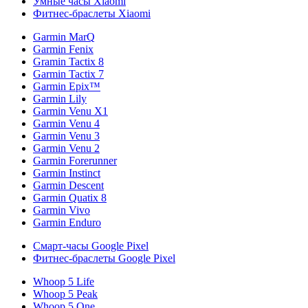
Умные часы Xiaomi
Фитнес-браслеты Xiaomi
Garmin MarQ
Garmin Fenix
Gramin Tactix 8
Garmin Tactix 7
Garmin Epix™
Garmin Lily
Garmin Venu X1
Garmin Venu 4
Garmin Venu 3
Garmin Venu 2
Garmin Forerunner
Garmin Instinct
Garmin Descent
Garmin Quatix 8
Garmin Vivo
Garmin Enduro
Смарт-часы Google Pixel
Фитнес-браслеты Google Pixel
Whoop 5 Life
Whoop 5 Peak
Whoop 5 One