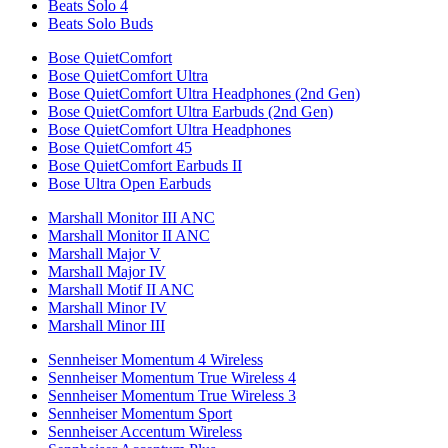
Beats Solo 4
Beats Solo Buds
Bose QuietComfort
Bose QuietComfort Ultra
Bose QuietComfort Ultra Headphones (2nd Gen)
Bose QuietComfort Ultra Earbuds (2nd Gen)
Bose QuietComfort Ultra Headphones
Bose QuietComfort 45
Bose QuietComfort Earbuds II
Bose Ultra Open Earbuds
Marshall Monitor III ANC
Marshall Monitor II ANC
Marshall Major V
Marshall Major IV
Marshall Motif II ANC
Marshall Minor IV
Marshall Minor III
Sennheiser Momentum 4 Wireless
Sennheiser Momentum True Wireless 4
Sennheiser Momentum True Wireless 3
Sennheiser Momentum Sport
Sennheiser Accentum Wireless