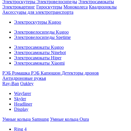
Электроскутеры
Электровелосипеды
Электросамокаты
Электрокартинг
Гироскутеры
Моноколеса
Квадроциклы
Аксессуары для электротранспорта
Электроскутеры Kugoo
Электровелосипеды Kugoo
Электровелосипеды Spetime
Электросамокаты Kugoo
Электросамокаты Ninebot
Электросамокаты Hiper
Электросамокаты Xiaomi
РЭБ Ромашка
РЭБ Капюшон
Детекторы дронов
Антидроновые ружья
Ray-Ban
Oakley
Wayfarer
Skyler
Headliner
Display
Умные кольца Samsung
Умные кольца Oura
Ring 4