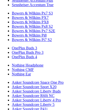
Sennheiser Accentum Plus
Sennheiser Accentum True
Bowers & Wilkins Px7 S3
Bowers & Wilkins PX7
Bowers & Wilkins PX8
Bowers & Wilkins Px8 S2
Bowers & Wilkins Px7 S2E
Bowers & Wilkins Pi8
Bowers & Wilkins Pi7 S2
OnePlus Buds 3
OnePlus Buds Pro 3
OnePlus Buds 4
Nothing Headphone
Nothing CMF
Nothing Ear
Anker Soundcore Space One Pro
Anker Soundcore Sport X20
Anker Soundcore Liberty Buds
Anker Soundcore R60i NC
Anker Soundcore Liberty 4 Pro
Anker Soundcore Liberty 5
Anker Soundcore P41i