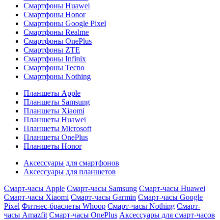
Смартфоны Huawei
Смартфоны Honor
Смартфоны Google Pixel
Смартфоны Realme
Смартфоны OnePlus
Смартфоны ZTE
Смартфоны Infinix
Смартфоны Tecno
Смартфоны Nothing
Планшеты Apple
Планшеты Samsung
Планшеты Xiaomi
Планшеты Huawei
Планшеты Microsoft
Планшеты OnePlus
Планшеты Honor
Аксессуары для смартфонов
Аксессуары для планшетов
Смарт-часы Apple
Смарт-часы Samsung
Смарт-часы Huawei
Смарт-часы Xiaomi
Смарт-часы Garmin
Смарт-часы Google
Pixel
Фитнес-браслеты Whoop
Смарт-часы Nothing
Смарт-
часы Amazfit
Смарт-часы OnePlus
Аксессуары для смарт-часов