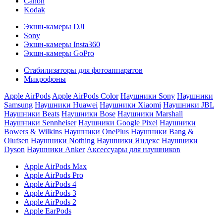
Canon
Kodak
Экшн-камеры DJI
Sony
Экшн-камеры Insta360
Экшн-камеры GoPro
Стабилизаторы для фотоаппаратов
Микрофоны
Apple AirPods
Apple AirPods Color
Наушники Sony
Наушники
Samsung
Наушники Huawei
Наушники Xiaomi
Наушники JBL
Наушники Beats
Наушники Bose
Наушники Marshall
Наушники Sennheiser
Наушники Google Pixel
Наушники
Bowers & Wilkins
Наушники OnePlus
Наушники Bang &
Olufsen
Наушники Nothing
Наушники Яндекс
Наушники
Dyson
Наушники Anker
Аксессуары для наушников
Apple AirPods Max
Apple AirPods Pro
Apple AirPods 4
Apple AirPods 3
Apple AirPods 2
Apple EarPods