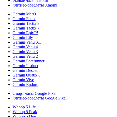
Умные часы Xiaomi
Фитнес-браслеты Xiaomi
Garmin MarQ
Garmin Fenix
Gramin Tactix 8
Garmin Tactix 7
Garmin Epix™
Garmin Lily
Garmin Venu X1
Garmin Venu 4
Garmin Venu 3
Garmin Venu 2
Garmin Forerunner
Garmin Instinct
Garmin Descent
Garmin Quatix 8
Garmin Vivo
Garmin Enduro
Смарт-часы Google Pixel
Фитнес-браслеты Google Pixel
Whoop 5 Life
Whoop 5 Peak
Whoop 5 One