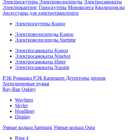
Электроскутеры
Электровелосипеды
Электросамокаты
Электрокартинг
Гироскутеры
Моноколеса
Квадроциклы
Аксессуары для электротранспорта
Электроскутеры Kugoo
Электровелосипеды Kugoo
Электровелосипеды Spetime
Электросамокаты Kugoo
Электросамокаты Ninebot
Электросамокаты Hiper
Электросамокаты Xiaomi
РЭБ Ромашка
РЭБ Капюшон
Детекторы дронов
Антидроновые ружья
Ray-Ban
Oakley
Wayfarer
Skyler
Headliner
Display
Умные кольца Samsung
Умные кольца Oura
Ring 4