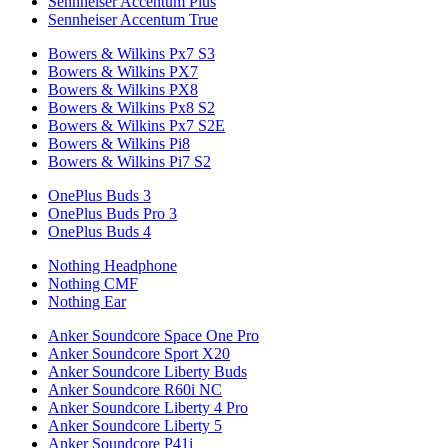
Sennheiser Accentum Plus
Sennheiser Accentum True
Bowers & Wilkins Px7 S3
Bowers & Wilkins PX7
Bowers & Wilkins PX8
Bowers & Wilkins Px8 S2
Bowers & Wilkins Px7 S2E
Bowers & Wilkins Pi8
Bowers & Wilkins Pi7 S2
OnePlus Buds 3
OnePlus Buds Pro 3
OnePlus Buds 4
Nothing Headphone
Nothing CMF
Nothing Ear
Anker Soundcore Space One Pro
Anker Soundcore Sport X20
Anker Soundcore Liberty Buds
Anker Soundcore R60i NC
Anker Soundcore Liberty 4 Pro
Anker Soundcore Liberty 5
Anker Soundcore P41i