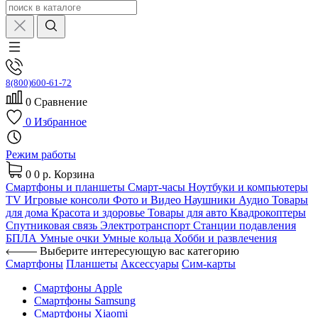
8(800)600-61-72
0
Сравнение
0
Избранное
Режим работы
0
0 р.
Корзина
Смартфоны и планшеты
Смарт-часы
Ноутбуки и компьютеры
TV
Игровые консоли
Фото и Видео
Наушники
Аудио
Товары
для дома
Красота и здоровье
Товары для авто
Квадрокоптеры
Спутниковая связь
Электротранспорт
Станции подавления
БПЛА
Умные очки
Умные кольца
Хобби и развлечения
Выберите интересующую вас категорию
Смартфоны
Планшеты
Аксессуары
Сим-карты
Смартфоны Apple
Смартфоны Samsung
Смартфоны Xiaomi