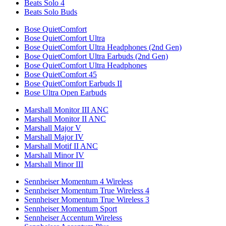
Beats Solo 4
Beats Solo Buds
Bose QuietComfort
Bose QuietComfort Ultra
Bose QuietComfort Ultra Headphones (2nd Gen)
Bose QuietComfort Ultra Earbuds (2nd Gen)
Bose QuietComfort Ultra Headphones
Bose QuietComfort 45
Bose QuietComfort Earbuds II
Bose Ultra Open Earbuds
Marshall Monitor III ANC
Marshall Monitor II ANC
Marshall Major V
Marshall Major IV
Marshall Motif II ANC
Marshall Minor IV
Marshall Minor III
Sennheiser Momentum 4 Wireless
Sennheiser Momentum True Wireless 4
Sennheiser Momentum True Wireless 3
Sennheiser Momentum Sport
Sennheiser Accentum Wireless