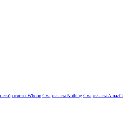
нес-браслеты Whoop
Смарт-часы Nothing
Смарт-часы Amazfit