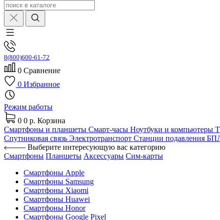
8(800)600-61-72
0
Сравнение
0
Избранное
Режим работы
0
0 р.
Корзина
Смартфоны и планшеты
Смарт-часы
Ноутбуки и компьютеры
Спутниковая связь
Электротранспорт
Станции подавления Б
Выберите интересующую вас категорию
Смартфоны
Планшеты
Аксессуары
Сим-карты
Смартфоны Apple
Смартфоны Samsung
Смартфоны Xiaomi
Смартфоны Huawei
Смартфоны Honor
Смартфоны Google Pixel