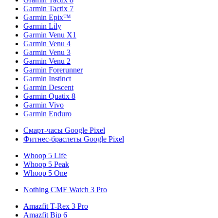
Garmin Tactix 7
Garmin Epix™
Garmin Lily
Garmin Venu X1
Garmin Venu 4
Garmin Venu 3
Garmin Venu 2
Garmin Forerunner
Garmin Instinct
Garmin Descent
Garmin Quatix 8
Garmin Vivo
Garmin Enduro
Смарт-часы Google Pixel
Фитнес-браслеты Google Pixel
Whoop 5 Life
Whoop 5 Peak
Whoop 5 One
Nothing CMF Watch 3 Pro
Amazfit T-Rex 3 Pro
Amazfit Bip 6