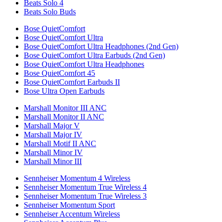
Beats Solo 4
Beats Solo Buds
Bose QuietComfort
Bose QuietComfort Ultra
Bose QuietComfort Ultra Headphones (2nd Gen)
Bose QuietComfort Ultra Earbuds (2nd Gen)
Bose QuietComfort Ultra Headphones
Bose QuietComfort 45
Bose QuietComfort Earbuds II
Bose Ultra Open Earbuds
Marshall Monitor III ANC
Marshall Monitor II ANC
Marshall Major V
Marshall Major IV
Marshall Motif II ANC
Marshall Minor IV
Marshall Minor III
Sennheiser Momentum 4 Wireless
Sennheiser Momentum True Wireless 4
Sennheiser Momentum True Wireless 3
Sennheiser Momentum Sport
Sennheiser Accentum Wireless