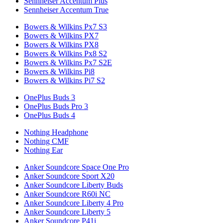
Sennheiser Accentum Plus
Sennheiser Accentum True
Bowers & Wilkins Px7 S3
Bowers & Wilkins PX7
Bowers & Wilkins PX8
Bowers & Wilkins Px8 S2
Bowers & Wilkins Px7 S2E
Bowers & Wilkins Pi8
Bowers & Wilkins Pi7 S2
OnePlus Buds 3
OnePlus Buds Pro 3
OnePlus Buds 4
Nothing Headphone
Nothing CMF
Nothing Ear
Anker Soundcore Space One Pro
Anker Soundcore Sport X20
Anker Soundcore Liberty Buds
Anker Soundcore R60i NC
Anker Soundcore Liberty 4 Pro
Anker Soundcore Liberty 5
Anker Soundcore P41i