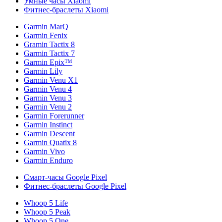
Умные часы Xiaomi
Фитнес-браслеты Xiaomi
Garmin MarQ
Garmin Fenix
Gramin Tactix 8
Garmin Tactix 7
Garmin Epix™
Garmin Lily
Garmin Venu X1
Garmin Venu 4
Garmin Venu 3
Garmin Venu 2
Garmin Forerunner
Garmin Instinct
Garmin Descent
Garmin Quatix 8
Garmin Vivo
Garmin Enduro
Смарт-часы Google Pixel
Фитнес-браслеты Google Pixel
Whoop 5 Life
Whoop 5 Peak
Whoop 5 One