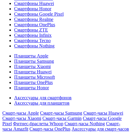
Смартфоны Huawei
Смартфоны Honor
Смартфоны Google Pixel
Смартфоны Realme
Смартфоны OnePlus
Смартфоны ZTE
Смартфоны Infinix
Смартфоны Tecno
Смартфоны Nothing
Планшеты Apple
Планшеты Samsung
Планшеты Xiaomi
Планшеты Huawei
Планшеты Microsoft
Планшеты OnePlus
Планшеты Honor
Аксессуары для смартфонов
Аксессуары для планшетов
Смарт-часы Apple
Смарт-часы Samsung
Смарт-часы Huawei
Смарт-часы Xiaomi
Смарт-часы Garmin
Смарт-часы Google
Pixel
Фитнес-браслеты Whoop
Смарт-часы Nothing
Смарт-
часы Amazfit
Смарт-часы OnePlus
Аксессуары для смарт-часов