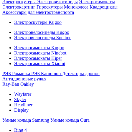
Электроскутеры
Электровелосипеды
Электросамокаты
Электрокартинг
Гироскутеры
Моноколеса
Квадроциклы
Аксессуары для электротранспорта
Электроскутеры Kugoo
Электровелосипеды Kugoo
Электровелосипеды Spetime
Электросамокаты Kugoo
Электросамокаты Ninebot
Электросамокаты Hiper
Электросамокаты Xiaomi
РЭБ Ромашка
РЭБ Капюшон
Детекторы дронов
Антидроновые ружья
Ray-Ban
Oakley
Wayfarer
Skyler
Headliner
Display
Умные кольца Samsung
Умные кольца Oura
Ring 4