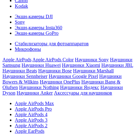
Canon
Kodak
Экшн-камеры DJI
Sony
Экшн-камеры Insta360
Экшн-камеры GoPro
Стабилизаторы для фотоаппаратов
Микрофоны
Apple AirPods
Apple AirPods Color
Наушники Sony
Наушники
Samsung
Наушники Huawei
Наушники Xiaomi
Наушники JBL
Наушники Beats
Наушники Bose
Наушники Marshall
Наушники Sennheiser
Наушники Google Pixel
Наушники
Bowers & Wilkins
Наушники OnePlus
Наушники Bang &
Olufsen
Наушники Nothing
Наушники Яндекс
Наушники
Dyson
Наушники Anker
Аксессуары для наушников
Apple AirPods Max
Apple AirPods Pro
Apple AirPods 4
Apple AirPods 3
Apple AirPods 2
Apple EarPods