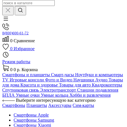
8(800)600-61-72
0
Сравнение
0
Избранное
Режим работы
0
0 р.
Корзина
Смартфоны и планшеты
Смарт-часы
Ноутбуки и компьютеры
TV
Игровые консоли
Фото и Видео
Наушники
Аудио
Товары
для дома
Красота и здоровье
Товары для авто
Квадрокоптеры
Спутниковая связь
Электротранспорт
Станции подавления
БПЛА
Умные очки
Умные кольца
Хобби и развлечения
Выберите интересующую вас категорию
Смартфоны
Планшеты
Аксессуары
Сим-карты
Смартфоны Apple
Смартфоны Samsung
Смартфоны Xiaomi