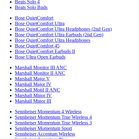
Beats Solo 4
Beats Solo Buds
Bose QuietComfort
Bose QuietComfort Ultra
Bose QuietComfort Ultra Headphones (2nd Gen)
Bose QuietComfort Ultra Earbuds (2nd Gen)
Bose QuietComfort Ultra Headphones
Bose QuietComfort 45
Bose QuietComfort Earbuds II
Bose Ultra Open Earbuds
Marshall Monitor III ANC
Marshall Monitor II ANC
Marshall Major V
Marshall Major IV
Marshall Motif II ANC
Marshall Minor IV
Marshall Minor III
Sennheiser Momentum 4 Wireless
Sennheiser Momentum True Wireless 4
Sennheiser Momentum True Wireless 3
Sennheiser Momentum Sport
Sennheiser Accentum Wireless