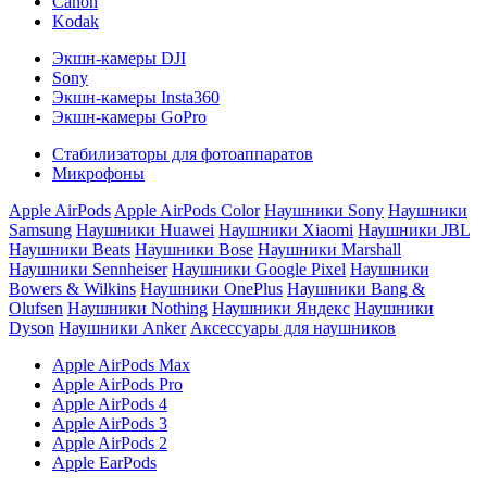
Canon
Kodak
Экшн-камеры DJI
Sony
Экшн-камеры Insta360
Экшн-камеры GoPro
Стабилизаторы для фотоаппаратов
Микрофоны
Apple AirPods
Apple AirPods Color
Наушники Sony
Наушники
Samsung
Наушники Huawei
Наушники Xiaomi
Наушники JBL
Наушники Beats
Наушники Bose
Наушники Marshall
Наушники Sennheiser
Наушники Google Pixel
Наушники
Bowers & Wilkins
Наушники OnePlus
Наушники Bang &
Olufsen
Наушники Nothing
Наушники Яндекс
Наушники
Dyson
Наушники Anker
Аксессуары для наушников
Apple AirPods Max
Apple AirPods Pro
Apple AirPods 4
Apple AirPods 3
Apple AirPods 2
Apple EarPods