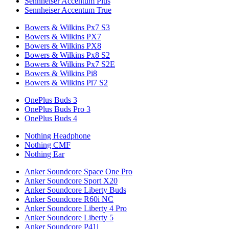
Sennheiser Accentum Plus
Sennheiser Accentum True
Bowers & Wilkins Px7 S3
Bowers & Wilkins PX7
Bowers & Wilkins PX8
Bowers & Wilkins Px8 S2
Bowers & Wilkins Px7 S2E
Bowers & Wilkins Pi8
Bowers & Wilkins Pi7 S2
OnePlus Buds 3
OnePlus Buds Pro 3
OnePlus Buds 4
Nothing Headphone
Nothing CMF
Nothing Ear
Anker Soundcore Space One Pro
Anker Soundcore Sport X20
Anker Soundcore Liberty Buds
Anker Soundcore R60i NC
Anker Soundcore Liberty 4 Pro
Anker Soundcore Liberty 5
Anker Soundcore P41i