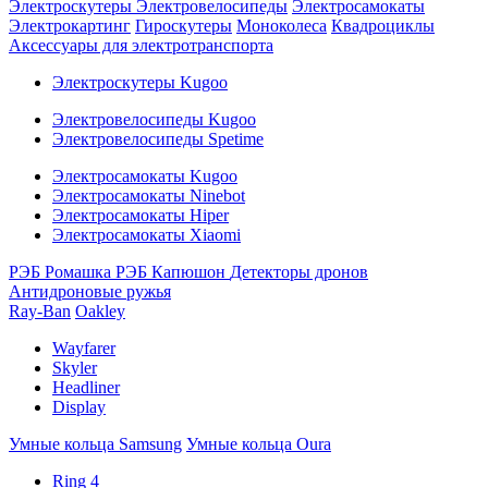
Электроскутеры
Электровелосипеды
Электросамокаты
Электрокартинг
Гироскутеры
Моноколеса
Квадроциклы
Аксессуары для электротранспорта
Электроскутеры Kugoo
Электровелосипеды Kugoo
Электровелосипеды Spetime
Электросамокаты Kugoo
Электросамокаты Ninebot
Электросамокаты Hiper
Электросамокаты Xiaomi
РЭБ Ромашка
РЭБ Капюшон
Детекторы дронов
Антидроновые ружья
Ray-Ban
Oakley
Wayfarer
Skyler
Headliner
Display
Умные кольца Samsung
Умные кольца Oura
Ring 4