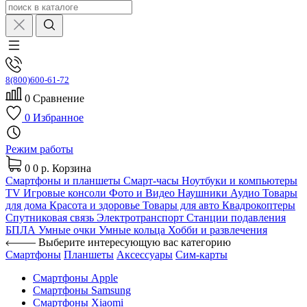
8(800)600-61-72
0
Сравнение
0
Избранное
Режим работы
0
0 р.
Корзина
Смартфоны и планшеты
Смарт-часы
Ноутбуки и компьютеры
TV
Игровые консоли
Фото и Видео
Наушники
Аудио
Товары
для дома
Красота и здоровье
Товары для авто
Квадрокоптеры
Спутниковая связь
Электротранспорт
Станции подавления
БПЛА
Умные очки
Умные кольца
Хобби и развлечения
Выберите интересующую вас категорию
Смартфоны
Планшеты
Аксессуары
Сим-карты
Смартфоны Apple
Смартфоны Samsung
Смартфоны Xiaomi