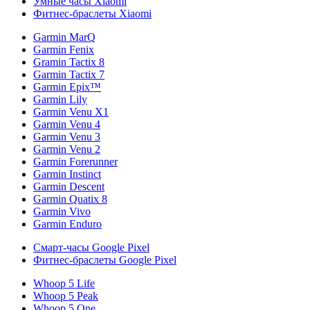
Умные часы Xiaomi
Фитнес-браслеты Xiaomi
Garmin MarQ
Garmin Fenix
Gramin Tactix 8
Garmin Tactix 7
Garmin Epix™
Garmin Lily
Garmin Venu X1
Garmin Venu 4
Garmin Venu 3
Garmin Venu 2
Garmin Forerunner
Garmin Instinct
Garmin Descent
Garmin Quatix 8
Garmin Vivo
Garmin Enduro
Смарт-часы Google Pixel
Фитнес-браслеты Google Pixel
Whoop 5 Life
Whoop 5 Peak
Whoop 5 One