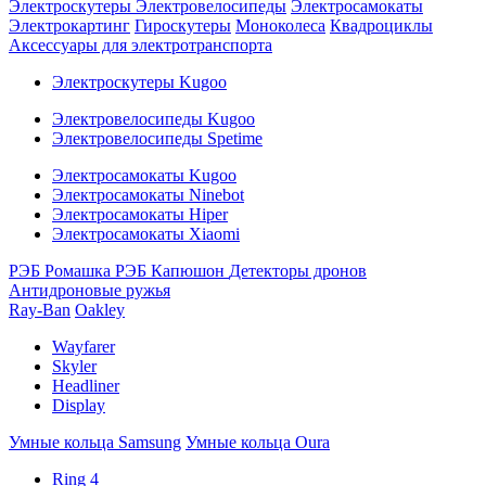
Электроскутеры
Электровелосипеды
Электросамокаты
Электрокартинг
Гироскутеры
Моноколеса
Квадроциклы
Аксессуары для электротранспорта
Электроскутеры Kugoo
Электровелосипеды Kugoo
Электровелосипеды Spetime
Электросамокаты Kugoo
Электросамокаты Ninebot
Электросамокаты Hiper
Электросамокаты Xiaomi
РЭБ Ромашка
РЭБ Капюшон
Детекторы дронов
Антидроновые ружья
Ray-Ban
Oakley
Wayfarer
Skyler
Headliner
Display
Умные кольца Samsung
Умные кольца Oura
Ring 4