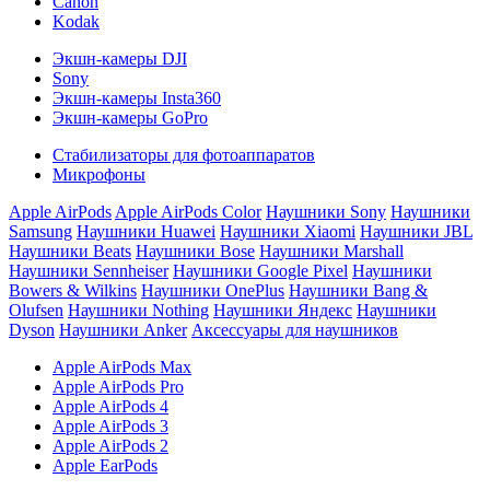
Canon
Kodak
Экшн-камеры DJI
Sony
Экшн-камеры Insta360
Экшн-камеры GoPro
Стабилизаторы для фотоаппаратов
Микрофоны
Apple AirPods
Apple AirPods Color
Наушники Sony
Наушники
Samsung
Наушники Huawei
Наушники Xiaomi
Наушники JBL
Наушники Beats
Наушники Bose
Наушники Marshall
Наушники Sennheiser
Наушники Google Pixel
Наушники
Bowers & Wilkins
Наушники OnePlus
Наушники Bang &
Olufsen
Наушники Nothing
Наушники Яндекс
Наушники
Dyson
Наушники Anker
Аксессуары для наушников
Apple AirPods Max
Apple AirPods Pro
Apple AirPods 4
Apple AirPods 3
Apple AirPods 2
Apple EarPods