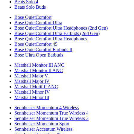
Beats Solo 4
Beats Solo Buds
Bose QuietComfort
Bose QuietComfort Ultra
Bose QuietComfort Ultra Headphones (2nd Gen)
Bose QuietComfort Ultra Earbuds (2nd Gen)
Bose QuietComfort Ultra Headphones
Bose QuietComfort 45
Bose QuietComfort Earbuds II
Bose Ultra Open Earbuds
Marshall Monitor III ANC
Marshall Monitor II ANC
Marshall Major V
Marshall Major IV
Marshall Motif II ANC
Marshall Minor IV
Marshall Minor III
Sennheiser Momentum 4 Wireless
Sennheiser Momentum True Wireless 4
Sennheiser Momentum True Wireless 3
Sennheiser Momentum Sport
Sennheiser Accentum Wireless