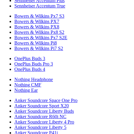
Sennheiser Accentum Plus
Sennheiser Accentum True
Bowers & Wilkins Px7 S3
Bowers & Wilkins PX7
Bowers & Wilkins PX8
Bowers & Wilkins Px8 S2
Bowers & Wilkins Px7 S2E
Bowers & Wilkins Pi8
Bowers & Wilkins Pi7 S2
OnePlus Buds 3
OnePlus Buds Pro 3
OnePlus Buds 4
Nothing Headphone
Nothing CMF
Nothing Ear
Anker Soundcore Space One Pro
Anker Soundcore Sport X20
Anker Soundcore Liberty Buds
Anker Soundcore R60i NC
Anker Soundcore Liberty 4 Pro
Anker Soundcore Liberty 5
Anker Soundcore P41i