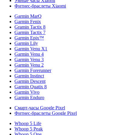
Умные часы Xiaomi
Фитнес-браслеты Xiaomi
Garmin MarQ
Garmin Fenix
Gramin Tactix 8
Garmin Tactix 7
Garmin Epix™
Garmin Lily
Garmin Venu X1
Garmin Venu 4
Garmin Venu 3
Garmin Venu 2
Garmin Forerunner
Garmin Instinct
Garmin Descent
Garmin Quatix 8
Garmin Vivo
Garmin Enduro
Смарт-часы Google Pixel
Фитнес-браслеты Google Pixel
Whoop 5 Life
Whoop 5 Peak
Whoop 5 One