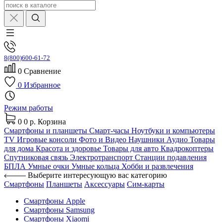
8(800)600-61-72
0
Сравнение
0
Избранное
Режим работы
0
0 р.
Корзина
Смартфоны и планшеты
Смарт-часы
Ноутбуки и компьютеры
TV
Игровые консоли
Фото и Видео
Наушники
Аудио
Товары
для дома
Красота и здоровье
Товары для авто
Квадрокоптеры
Спутниковая связь
Электротранспорт
Станции подавления
БПЛА
Умные очки
Умные кольца
Хобби и развлечения
Выберите интересующую вас категорию
Смартфоны
Планшеты
Аксессуары
Сим-карты
Смартфоны Apple
Смартфоны Samsung
Смартфоны Xiaomi