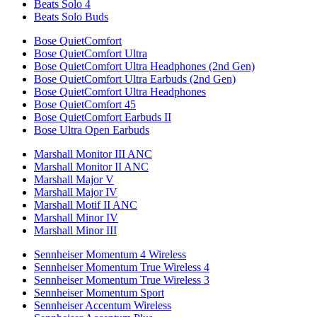
Beats Solo 4
Beats Solo Buds
Bose QuietComfort
Bose QuietComfort Ultra
Bose QuietComfort Ultra Headphones (2nd Gen)
Bose QuietComfort Ultra Earbuds (2nd Gen)
Bose QuietComfort Ultra Headphones
Bose QuietComfort 45
Bose QuietComfort Earbuds II
Bose Ultra Open Earbuds
Marshall Monitor III ANC
Marshall Monitor II ANC
Marshall Major V
Marshall Major IV
Marshall Motif II ANC
Marshall Minor IV
Marshall Minor III
Sennheiser Momentum 4 Wireless
Sennheiser Momentum True Wireless 4
Sennheiser Momentum True Wireless 3
Sennheiser Momentum Sport
Sennheiser Accentum Wireless