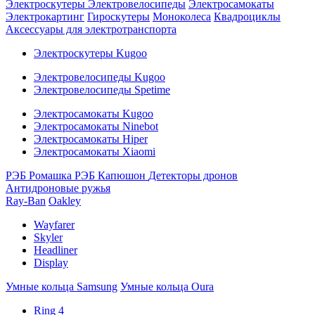
Электроскутеры
Электровелосипеды
Электросамокаты
Электрокартинг
Гироскутеры
Моноколеса
Квадроциклы
Аксессуары для электротранспорта
Электроскутеры Kugoo
Электровелосипеды Kugoo
Электровелосипеды Spetime
Электросамокаты Kugoo
Электросамокаты Ninebot
Электросамокаты Hiper
Электросамокаты Xiaomi
РЭБ Ромашка
РЭБ Капюшон
Детекторы дронов
Антидроновые ружья
Ray-Ban
Oakley
Wayfarer
Skyler
Headliner
Display
Умные кольца Samsung
Умные кольца Oura
Ring 4