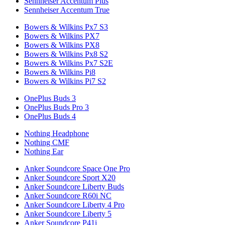
Sennheiser Accentum Plus
Sennheiser Accentum True
Bowers & Wilkins Px7 S3
Bowers & Wilkins PX7
Bowers & Wilkins PX8
Bowers & Wilkins Px8 S2
Bowers & Wilkins Px7 S2E
Bowers & Wilkins Pi8
Bowers & Wilkins Pi7 S2
OnePlus Buds 3
OnePlus Buds Pro 3
OnePlus Buds 4
Nothing Headphone
Nothing CMF
Nothing Ear
Anker Soundcore Space One Pro
Anker Soundcore Sport X20
Anker Soundcore Liberty Buds
Anker Soundcore R60i NC
Anker Soundcore Liberty 4 Pro
Anker Soundcore Liberty 5
Anker Soundcore P41i