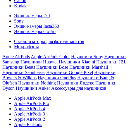
Canon
Kodak
Экшн-камеры DJI
Sony
Экшн-камеры Insta360
Экшн-камеры GoPro
Стабилизаторы для фотоаппаратов
Микрофоны
Apple AirPods
Apple AirPods Color
Наушники Sony
Наушники
Samsung
Наушники Huawei
Наушники Xiaomi
Наушники JBL
Наушники Beats
Наушники Bose
Наушники Marshall
Наушники Sennheiser
Наушники Google Pixel
Наушники
Bowers & Wilkins
Наушники OnePlus
Наушники Bang &
Olufsen
Наушники Nothing
Наушники Яндекс
Наушники
Dyson
Наушники Anker
Аксессуары для наушников
Apple AirPods Max
Apple AirPods Pro
Apple AirPods 4
Apple AirPods 3
Apple AirPods 2
Apple EarPods