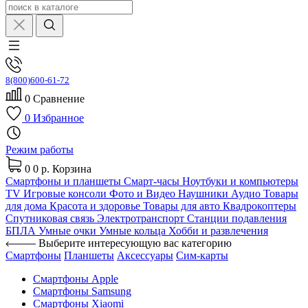
8(800)600-61-72
0
Сравнение
0
Избранное
Режим работы
0
0 р.
Корзина
Смартфоны и планшеты
Смарт-часы
Ноутбуки и компьютеры
TV
Игровые консоли
Фото и Видео
Наушники
Аудио
Товары
для дома
Красота и здоровье
Товары для авто
Квадрокоптеры
Спутниковая связь
Электротранспорт
Станции подавления
БПЛА
Умные очки
Умные кольца
Хобби и развлечения
Выберите интересующую вас категорию
Смартфоны
Планшеты
Аксессуары
Сим-карты
Смартфоны Apple
Смартфоны Samsung
Смартфоны Xiaomi