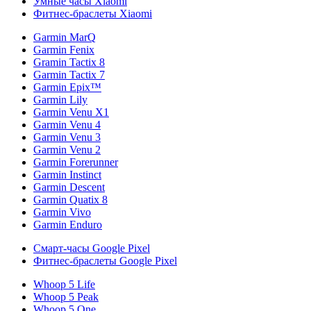
Умные часы Xiaomi
Фитнес-браслеты Xiaomi
Garmin MarQ
Garmin Fenix
Gramin Tactix 8
Garmin Tactix 7
Garmin Epix™
Garmin Lily
Garmin Venu X1
Garmin Venu 4
Garmin Venu 3
Garmin Venu 2
Garmin Forerunner
Garmin Instinct
Garmin Descent
Garmin Quatix 8
Garmin Vivo
Garmin Enduro
Смарт-часы Google Pixel
Фитнес-браслеты Google Pixel
Whoop 5 Life
Whoop 5 Peak
Whoop 5 One