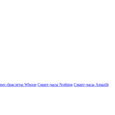
нес-браслеты Whoop
Смарт-часы Nothing
Смарт-часы Amazfit