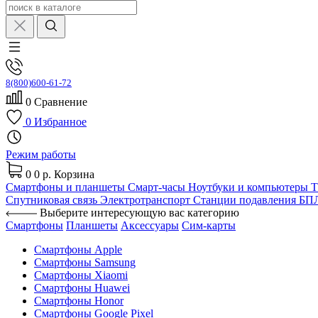
8(800)600-61-72
0
Сравнение
0
Избранное
Режим работы
0
0 р.
Корзина
Смартфоны и планшеты
Смарт-часы
Ноутбуки и компьютеры
Спутниковая связь
Электротранспорт
Станции подавления Б
Выберите интересующую вас категорию
Смартфоны
Планшеты
Аксессуары
Сим-карты
Смартфоны Apple
Смартфоны Samsung
Смартфоны Xiaomi
Смартфоны Huawei
Смартфоны Honor
Смартфоны Google Pixel