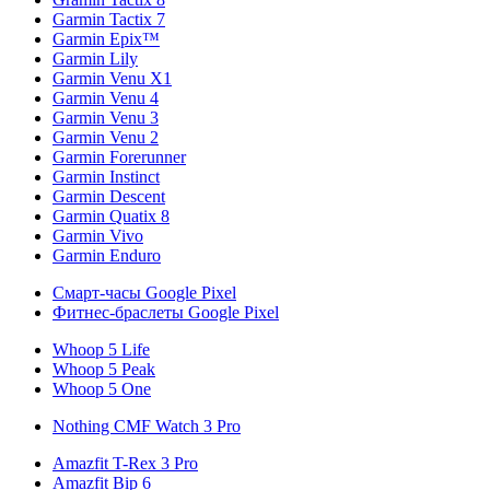
Garmin Tactix 7
Garmin Epix™
Garmin Lily
Garmin Venu X1
Garmin Venu 4
Garmin Venu 3
Garmin Venu 2
Garmin Forerunner
Garmin Instinct
Garmin Descent
Garmin Quatix 8
Garmin Vivo
Garmin Enduro
Смарт-часы Google Pixel
Фитнес-браслеты Google Pixel
Whoop 5 Life
Whoop 5 Peak
Whoop 5 One
Nothing CMF Watch 3 Pro
Amazfit T-Rex 3 Pro
Amazfit Bip 6