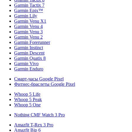
Garmin Tactix 7
Garmin Epix™
Garmin Lily
Garmin Venu X1
Garmin Venu 4
Garmin Venu 3
Garmin Venu 2
Garmin Forerunner
Garmin Instinct
Garmin Descent
Garmin Quatix 8
Garmin Vivo
Garmin Enduro
Смарт-часы Google Pixel
Фитнес-браслеты Google Pixel
Whoop 5 Life
Whoop 5 Peak
Whoop 5 One
Nothing CMF Watch 3 Pro
Amazfit T-Rex 3 Pro
Amazfit Bip 6