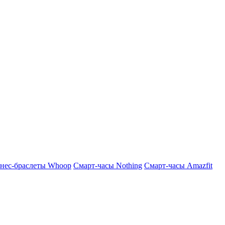
нес-браслеты Whoop
Смарт-часы Nothing
Смарт-часы Amazfit