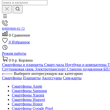
8(800)600-61-72
0
Сравнение
0
Избранное
Режим работы
0
0 р.
Корзина
Смартфоны и планшеты
Смарт-часы
Ноутбуки и компьютеры
Спутниковая связь
Электротранспорт
Станции подавления Б
Выберите интересующую вас категорию
Смартфоны
Планшеты
Аксессуары
Сим-карты
Смартфоны Apple
Смартфоны Samsung
Смартфоны Xiaomi
Смартфоны Huawei
Смартфоны Honor
Смартфоны Google Pixel