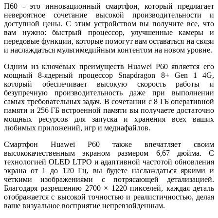
П60 - это инновационный смартфон, который предлагает
невероятное сочетание высокой производительности и
доступной цены. С этим устройством вы получите все, что
вам нужно: быстрый процессор, улучшенные камеры и
передовые функции, которые помогут вам оставаться на связи
и наслаждаться мультимедийным контентом на новом уровне.
Одним из ключевых преимуществ Huawei P60 является его
мощный 8-ядерный процессор Snapdragon 8+ Gen 1 4G,
который обеспечивает высокую скорость работы и
безупречную производительность даже при выполнении
самых требовательных задач. В сочетании с 8 ГБ оперативной
памяти и 256 ГБ встроенной памяти вы получаете достаточно
мощных ресурсов для запуска и хранения всех ваших
любимых приложений, игр и медиафайлов.
Смартфон Huawei P60 также впечатляет своим
высококачественным экраном размером 6,67 дюйма. С
технологией OLED LTPO и адаптивной частотой обновления
экрана от 1 до 120 Гц, вы будете наслаждаться яркими и
четкими изображениями с потрясающей детализацией.
Благодаря разрешению 2700 × 1220 пикселей, каждая деталь
отображается с высокой точностью и реалистичностью, делая
ваше визуальное восприятие непревзойденным.