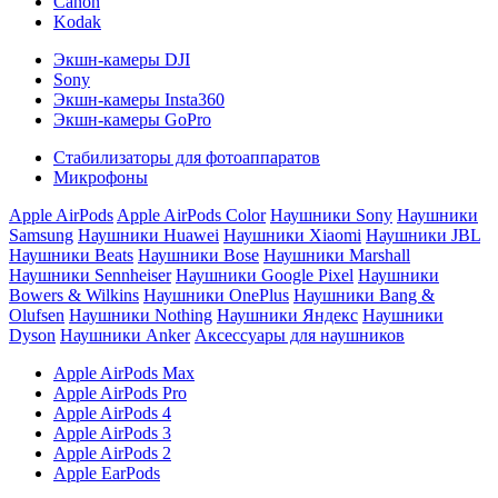
Canon
Kodak
Экшн-камеры DJI
Sony
Экшн-камеры Insta360
Экшн-камеры GoPro
Стабилизаторы для фотоаппаратов
Микрофоны
Apple AirPods
Apple AirPods Color
Наушники Sony
Наушники
Samsung
Наушники Huawei
Наушники Xiaomi
Наушники JBL
Наушники Beats
Наушники Bose
Наушники Marshall
Наушники Sennheiser
Наушники Google Pixel
Наушники
Bowers & Wilkins
Наушники OnePlus
Наушники Bang &
Olufsen
Наушники Nothing
Наушники Яндекс
Наушники
Dyson
Наушники Anker
Аксессуары для наушников
Apple AirPods Max
Apple AirPods Pro
Apple AirPods 4
Apple AirPods 3
Apple AirPods 2
Apple EarPods