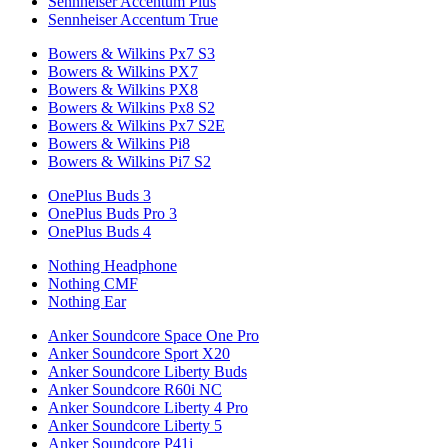
Sennheiser Accentum Plus
Sennheiser Accentum True
Bowers & Wilkins Px7 S3
Bowers & Wilkins PX7
Bowers & Wilkins PX8
Bowers & Wilkins Px8 S2
Bowers & Wilkins Px7 S2E
Bowers & Wilkins Pi8
Bowers & Wilkins Pi7 S2
OnePlus Buds 3
OnePlus Buds Pro 3
OnePlus Buds 4
Nothing Headphone
Nothing CMF
Nothing Ear
Anker Soundcore Space One Pro
Anker Soundcore Sport X20
Anker Soundcore Liberty Buds
Anker Soundcore R60i NC
Anker Soundcore Liberty 4 Pro
Anker Soundcore Liberty 5
Anker Soundcore P41i