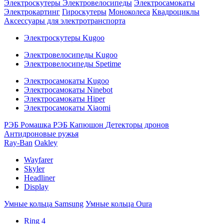
Электроскутеры
Электровелосипеды
Электросамокаты
Электрокартинг
Гироскутеры
Моноколеса
Квадроциклы
Аксессуары для электротранспорта
Электроскутеры Kugoo
Электровелосипеды Kugoo
Электровелосипеды Spetime
Электросамокаты Kugoo
Электросамокаты Ninebot
Электросамокаты Hiper
Электросамокаты Xiaomi
РЭБ Ромашка
РЭБ Капюшон
Детекторы дронов
Антидроновые ружья
Ray-Ban
Oakley
Wayfarer
Skyler
Headliner
Display
Умные кольца Samsung
Умные кольца Oura
Ring 4