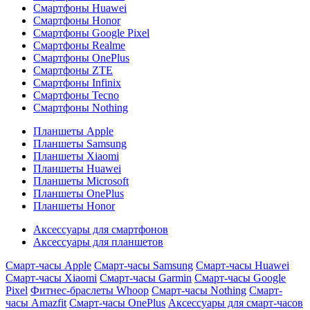
Смартфоны Huawei
Смартфоны Honor
Смартфоны Google Pixel
Смартфоны Realme
Смартфоны OnePlus
Смартфоны ZTE
Смартфоны Infinix
Смартфоны Tecno
Смартфоны Nothing
Планшеты Apple
Планшеты Samsung
Планшеты Xiaomi
Планшеты Huawei
Планшеты Microsoft
Планшеты OnePlus
Планшеты Honor
Аксессуары для смартфонов
Аксессуары для планшетов
Смарт-часы Apple
Смарт-часы Samsung
Смарт-часы Huawei
Смарт-часы Xiaomi
Смарт-часы Garmin
Смарт-часы Google
Pixel
Фитнес-браслеты Whoop
Смарт-часы Nothing
Смарт-
часы Amazfit
Смарт-часы OnePlus
Аксессуары для смарт-часов