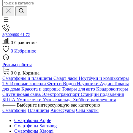
8(800)600-61-72
0
Сравнение
0
Избранное
Режим работы
0
0 р.
Корзина
Смартфоны и планшеты
Смарт-часы
Ноутбуки и компьютеры
TV
Игровые консоли
Фото и Видео
Наушники
Аудио
Товары
для дома
Красота и здоровье
Товары для авто
Квадрокоптеры
Спутниковая связь
Электротранспорт
Станции подавления
БПЛА
Умные очки
Умные кольца
Хобби и развлечения
Выберите интересующую вас категорию
Смартфоны
Планшеты
Аксессуары
Сим-карты
Смартфоны Apple
Смартфоны Samsung
Смартфоны Xiaomi