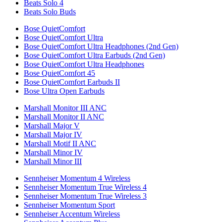
Beats Solo 4
Beats Solo Buds
Bose QuietComfort
Bose QuietComfort Ultra
Bose QuietComfort Ultra Headphones (2nd Gen)
Bose QuietComfort Ultra Earbuds (2nd Gen)
Bose QuietComfort Ultra Headphones
Bose QuietComfort 45
Bose QuietComfort Earbuds II
Bose Ultra Open Earbuds
Marshall Monitor III ANC
Marshall Monitor II ANC
Marshall Major V
Marshall Major IV
Marshall Motif II ANC
Marshall Minor IV
Marshall Minor III
Sennheiser Momentum 4 Wireless
Sennheiser Momentum True Wireless 4
Sennheiser Momentum True Wireless 3
Sennheiser Momentum Sport
Sennheiser Accentum Wireless