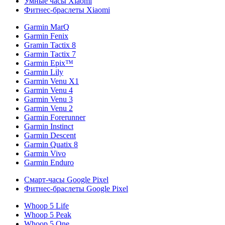
Умные часы Xiaomi
Фитнес-браслеты Xiaomi
Garmin MarQ
Garmin Fenix
Gramin Tactix 8
Garmin Tactix 7
Garmin Epix™
Garmin Lily
Garmin Venu X1
Garmin Venu 4
Garmin Venu 3
Garmin Venu 2
Garmin Forerunner
Garmin Instinct
Garmin Descent
Garmin Quatix 8
Garmin Vivo
Garmin Enduro
Смарт-часы Google Pixel
Фитнес-браслеты Google Pixel
Whoop 5 Life
Whoop 5 Peak
Whoop 5 One