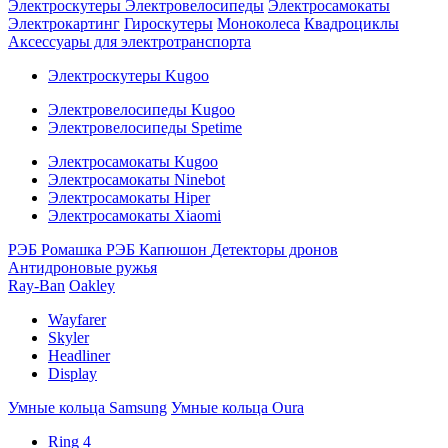
Электроскутеры
Электровелосипеды
Электросамокаты
Электрокартинг
Гироскутеры
Моноколеса
Квадроциклы
Аксессуары для электротранспорта
Электроскутеры Kugoo
Электровелосипеды Kugoo
Электровелосипеды Spetime
Электросамокаты Kugoo
Электросамокаты Ninebot
Электросамокаты Hiper
Электросамокаты Xiaomi
РЭБ Ромашка
РЭБ Капюшон
Детекторы дронов
Антидроновые ружья
Ray-Ban
Oakley
Wayfarer
Skyler
Headliner
Display
Умные кольца Samsung
Умные кольца Oura
Ring 4