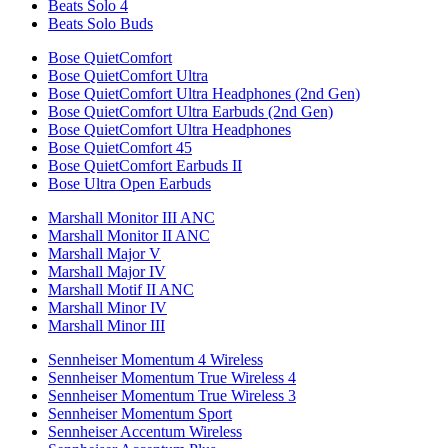
Beats Solo 4
Beats Solo Buds
Bose QuietComfort
Bose QuietComfort Ultra
Bose QuietComfort Ultra Headphones (2nd Gen)
Bose QuietComfort Ultra Earbuds (2nd Gen)
Bose QuietComfort Ultra Headphones
Bose QuietComfort 45
Bose QuietComfort Earbuds II
Bose Ultra Open Earbuds
Marshall Monitor III ANC
Marshall Monitor II ANC
Marshall Major V
Marshall Major IV
Marshall Motif II ANC
Marshall Minor IV
Marshall Minor III
Sennheiser Momentum 4 Wireless
Sennheiser Momentum True Wireless 4
Sennheiser Momentum True Wireless 3
Sennheiser Momentum Sport
Sennheiser Accentum Wireless