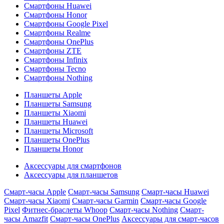
Смартфоны Huawei
Смартфоны Honor
Смартфоны Google Pixel
Смартфоны Realme
Смартфоны OnePlus
Смартфоны ZTE
Смартфоны Infinix
Смартфоны Tecno
Смартфоны Nothing
Планшеты Apple
Планшеты Samsung
Планшеты Xiaomi
Планшеты Huawei
Планшеты Microsoft
Планшеты OnePlus
Планшеты Honor
Аксессуары для смартфонов
Аксессуары для планшетов
Смарт-часы Apple
Смарт-часы Samsung
Смарт-часы Huawei
Смарт-часы Xiaomi
Смарт-часы Garmin
Смарт-часы Google
Pixel
Фитнес-браслеты Whoop
Смарт-часы Nothing
Смарт-
часы Amazfit
Смарт-часы OnePlus
Аксессуары для смарт-часов