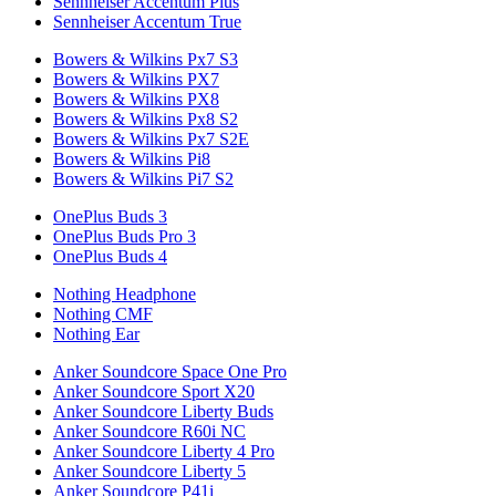
Sennheiser Accentum Plus
Sennheiser Accentum True
Bowers & Wilkins Px7 S3
Bowers & Wilkins PX7
Bowers & Wilkins PX8
Bowers & Wilkins Px8 S2
Bowers & Wilkins Px7 S2E
Bowers & Wilkins Pi8
Bowers & Wilkins Pi7 S2
OnePlus Buds 3
OnePlus Buds Pro 3
OnePlus Buds 4
Nothing Headphone
Nothing CMF
Nothing Ear
Anker Soundcore Space One Pro
Anker Soundcore Sport X20
Anker Soundcore Liberty Buds
Anker Soundcore R60i NC
Anker Soundcore Liberty 4 Pro
Anker Soundcore Liberty 5
Anker Soundcore P41i