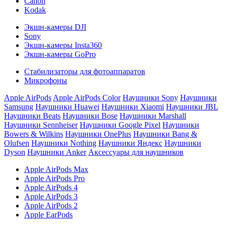
Canon
Kodak
Экшн-камеры DJI
Sony
Экшн-камеры Insta360
Экшн-камеры GoPro
Стабилизаторы для фотоаппаратов
Микрофоны
Apple AirPods
Apple AirPods Color
Наушники Sony
Наушники
Samsung
Наушники Huawei
Наушники Xiaomi
Наушники JBL
Наушники Beats
Наушники Bose
Наушники Marshall
Наушники Sennheiser
Наушники Google Pixel
Наушники
Bowers & Wilkins
Наушники OnePlus
Наушники Bang &
Olufsen
Наушники Nothing
Наушники Яндекс
Наушники
Dyson
Наушники Anker
Аксессуары для наушников
Apple AirPods Max
Apple AirPods Pro
Apple AirPods 4
Apple AirPods 3
Apple AirPods 2
Apple EarPods