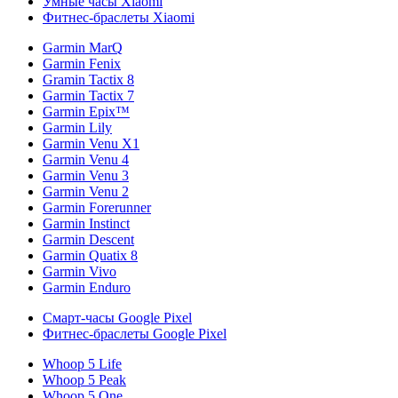
Умные часы Xiaomi
Фитнес-браслеты Xiaomi
Garmin MarQ
Garmin Fenix
Gramin Tactix 8
Garmin Tactix 7
Garmin Epix™
Garmin Lily
Garmin Venu X1
Garmin Venu 4
Garmin Venu 3
Garmin Venu 2
Garmin Forerunner
Garmin Instinct
Garmin Descent
Garmin Quatix 8
Garmin Vivo
Garmin Enduro
Смарт-часы Google Pixel
Фитнес-браслеты Google Pixel
Whoop 5 Life
Whoop 5 Peak
Whoop 5 One