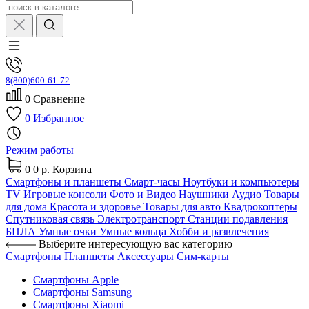
8(800)600-61-72
0
Сравнение
0
Избранное
Режим работы
0
0 р.
Корзина
Смартфоны и планшеты
Смарт-часы
Ноутбуки и компьютеры
TV
Игровые консоли
Фото и Видео
Наушники
Аудио
Товары
для дома
Красота и здоровье
Товары для авто
Квадрокоптеры
Спутниковая связь
Электротранспорт
Станции подавления
БПЛА
Умные очки
Умные кольца
Хобби и развлечения
Выберите интересующую вас категорию
Смартфоны
Планшеты
Аксессуары
Сим-карты
Смартфоны Apple
Смартфоны Samsung
Смартфоны Xiaomi