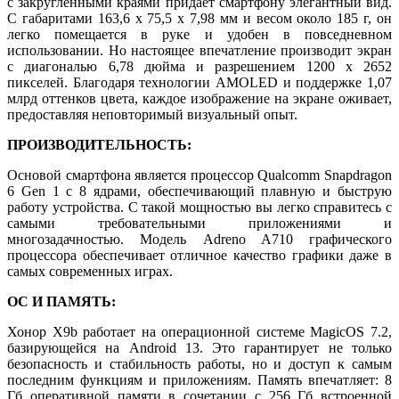
с закругленными краями придает смартфону элегантный вид.
С габаритами 163,6 x 75,5 x 7,98 мм и весом около 185 г, он
легко помещается в руке и удобен в повседневном
использовании. Но настоящее впечатление производит экран
с диагональю 6,78 дюйма и разрешением 1200 x 2652
пикселей. Благодаря технологии AMOLED и поддержке 1,07
млрд оттенков цвета, каждое изображение на экране оживает,
предоставляя неповторимый визуальный опыт.
ПРОИЗВОДИТЕЛЬНОСТЬ:
Основой смартфона является процессор Qualcomm Snapdragon
6 Gen 1 с 8 ядрами, обеспечивающий плавную и быструю
работу устройства. С такой мощностью вы легко справитесь с
самыми требовательными приложениями и
многозадачностью. Модель Adreno A710 графического
процессора обеспечивает отличное качество графики даже в
самых современных играх.
ОС И ПАМЯТЬ:
Хонор X9b работает на операционной системе MagicOS 7.2,
базирующейся на Android 13. Это гарантирует не только
безопасность и стабильность работы, но и доступ к самым
последним функциям и приложениям. Память впечатляет: 8
Гб оперативной памяти в сочетании с 256 Гб встроенной