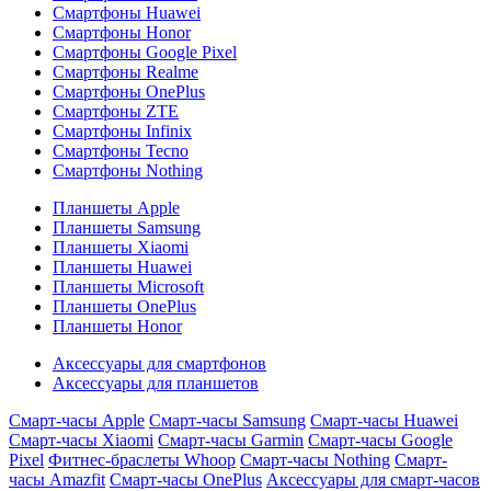
Смартфоны Huawei
Смартфоны Honor
Смартфоны Google Pixel
Смартфоны Realme
Смартфоны OnePlus
Смартфоны ZTE
Смартфоны Infinix
Смартфоны Tecno
Смартфоны Nothing
Планшеты Apple
Планшеты Samsung
Планшеты Xiaomi
Планшеты Huawei
Планшеты Microsoft
Планшеты OnePlus
Планшеты Honor
Аксессуары для смартфонов
Аксессуары для планшетов
Смарт-часы Apple
Смарт-часы Samsung
Смарт-часы Huawei
Смарт-часы Xiaomi
Смарт-часы Garmin
Смарт-часы Google
Pixel
Фитнес-браслеты Whoop
Смарт-часы Nothing
Смарт-
часы Amazfit
Смарт-часы OnePlus
Аксессуары для смарт-часов