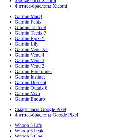
Умные часы Xiaomi
Фитнес-браслеты Xiaomi
Garmin MarQ
Garmin Fenix
Gramin Tactix 8
Garmin Tactix 7
Garmin Epix™
Garmin Lily
Garmin Venu X1
Garmin Venu 4
Garmin Venu 3
Garmin Venu 2
Garmin Forerunner
Garmin Instinct
Garmin Descent
Garmin Quatix 8
Garmin Vivo
Garmin Enduro
Смарт-часы Google Pixel
Фитнес-браслеты Google Pixel
Whoop 5 Life
Whoop 5 Peak
Whoop 5 One