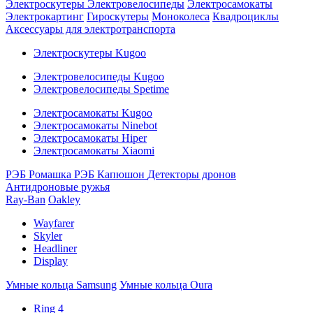
Электроскутеры
Электровелосипеды
Электросамокаты
Электрокартинг
Гироскутеры
Моноколеса
Квадроциклы
Аксессуары для электротранспорта
Электроскутеры Kugoo
Электровелосипеды Kugoo
Электровелосипеды Spetime
Электросамокаты Kugoo
Электросамокаты Ninebot
Электросамокаты Hiper
Электросамокаты Xiaomi
РЭБ Ромашка
РЭБ Капюшон
Детекторы дронов
Антидроновые ружья
Ray-Ban
Oakley
Wayfarer
Skyler
Headliner
Display
Умные кольца Samsung
Умные кольца Oura
Ring 4