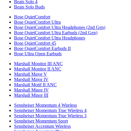
Beats Solo 4
Beats Solo Buds
Bose QuietComfort
Bose QuietComfort Ultra
Bose QuietComfort Ultra Headphones (2nd Gen)
Bose QuietComfort Ultra Earbuds (2nd Gen)
Bose QuietComfort Ultra Headphones
Bose QuietComfort 45
Bose QuietComfort Earbuds II
Bose Ultra Open Earbuds
Marshall Monitor III ANC
Marshall Monitor II ANC
Marshall Major V
Marshall Major IV
Marshall Motif II ANC
Marshall Minor IV
Marshall Minor III
Sennheiser Momentum 4 Wireless
Sennheiser Momentum True Wireless 4
Sennheiser Momentum True Wireless 3
Sennheiser Momentum Sport
Sennheiser Accentum Wireless