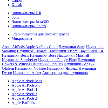
Canon
Kodak
Экшн-камеры DJI
Sony
Экшн-камеры Insta360
Экшн-камеры GoPro
Стабилизаторы для фотоаппаратов
Микрофоны
Apple AirPods
Apple AirPods Color
Наушники Sony
Наушники
Samsung
Наушники Huawei
Наушники Xiaomi
Наушники JBL
Наушники Beats
Наушники Bose
Наушники Marshall
Наушники Sennheiser
Наушники Google Pixel
Наушники
Bowers & Wilkins
Наушники OnePlus
Наушники Bang &
Olufsen
Наушники Nothing
Наушники Яндекс
Наушники
Dyson
Наушники Anker
Аксессуары для наушников
Apple AirPods Max
Apple AirPods Pro
Apple AirPods 4
Apple AirPods 3
Apple AirPods 2
Apple EarPods