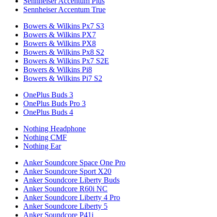
Sennheiser Accentum Plus
Sennheiser Accentum True
Bowers & Wilkins Px7 S3
Bowers & Wilkins PX7
Bowers & Wilkins PX8
Bowers & Wilkins Px8 S2
Bowers & Wilkins Px7 S2E
Bowers & Wilkins Pi8
Bowers & Wilkins Pi7 S2
OnePlus Buds 3
OnePlus Buds Pro 3
OnePlus Buds 4
Nothing Headphone
Nothing CMF
Nothing Ear
Anker Soundcore Space One Pro
Anker Soundcore Sport X20
Anker Soundcore Liberty Buds
Anker Soundcore R60i NC
Anker Soundcore Liberty 4 Pro
Anker Soundcore Liberty 5
Anker Soundcore P41i