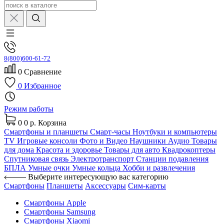
8(800)600-61-72
0
Сравнение
0
Избранное
Режим работы
0
0 р.
Корзина
Смартфоны и планшеты
Смарт-часы
Ноутбуки и компьютеры
TV
Игровые консоли
Фото и Видео
Наушники
Аудио
Товары
для дома
Красота и здоровье
Товары для авто
Квадрокоптеры
Спутниковая связь
Электротранспорт
Станции подавления
БПЛА
Умные очки
Умные кольца
Хобби и развлечения
Выберите интересующую вас категорию
Смартфоны
Планшеты
Аксессуары
Сим-карты
Смартфоны Apple
Смартфоны Samsung
Смартфоны Xiaomi