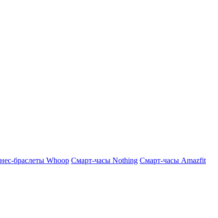
нес-браслеты Whoop
Смарт-часы Nothing
Смарт-часы Amazfit