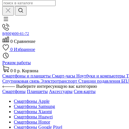
8(800)600-61-72
0
Сравнение
0
Избранное
Режим работы
0
0 р.
Корзина
Смартфоны и планшеты
Смарт-часы
Ноутбуки и компьютеры
Спутниковая связь
Электротранспорт
Станции подавления Б
Выберите интересующую вас категорию
Смартфоны
Планшеты
Аксессуары
Сим-карты
Смартфоны Apple
Смартфоны Samsung
Смартфоны Xiaomi
Смартфоны Huawei
Смартфоны Honor
Смартфоны Google Pixel