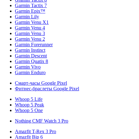
Garmin Tactix 7
Garmin Epix™
Garmin Lily
Garmin Venu X1
Garmin Venu 4
Garmin Venu 3
Garmin Venu 2
Garmin Forerunner
Garmin Instinct
Garmin Descent
Garmin Quatix 8
Garmin Vivo
Garmin Enduro
Смарт-часы Google Pixel
Фитнес-браслеты Google Pixel
Whoop 5 Life
Whoop 5 Peak
Whoop 5 One
Nothing CMF Watch 3 Pro
Amazfit T-Rex 3 Pro
Amazfit Bip 6