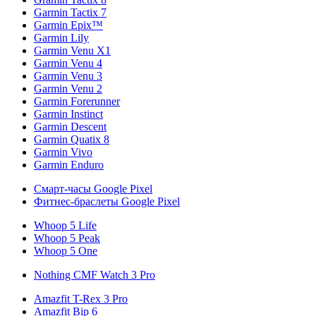
Garmin Tactix 7
Garmin Epix™
Garmin Lily
Garmin Venu X1
Garmin Venu 4
Garmin Venu 3
Garmin Venu 2
Garmin Forerunner
Garmin Instinct
Garmin Descent
Garmin Quatix 8
Garmin Vivo
Garmin Enduro
Смарт-часы Google Pixel
Фитнес-браслеты Google Pixel
Whoop 5 Life
Whoop 5 Peak
Whoop 5 One
Nothing CMF Watch 3 Pro
Amazfit T-Rex 3 Pro
Amazfit Bip 6