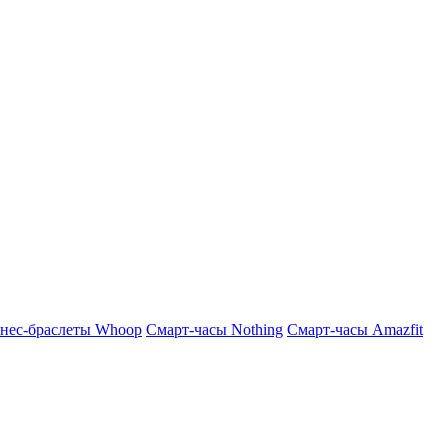
нес-браслеты Whoop
Смарт-часы Nothing
Смарт-часы Amazfit