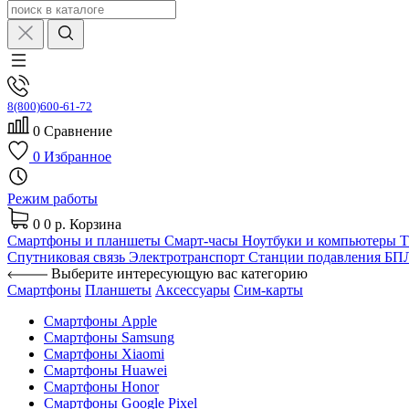
8(800)600-61-72
0
Сравнение
0
Избранное
Режим работы
0
0 р.
Корзина
Смартфоны и планшеты
Смарт-часы
Ноутбуки и компьютеры
Спутниковая связь
Электротранспорт
Станции подавления Б
Выберите интересующую вас категорию
Смартфоны
Планшеты
Аксессуары
Сим-карты
Смартфоны Apple
Смартфоны Samsung
Смартфоны Xiaomi
Смартфоны Huawei
Смартфоны Honor
Смартфоны Google Pixel