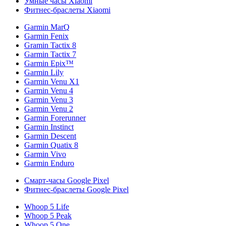
Умные часы Xiaomi
Фитнес-браслеты Xiaomi
Garmin MarQ
Garmin Fenix
Gramin Tactix 8
Garmin Tactix 7
Garmin Epix™
Garmin Lily
Garmin Venu X1
Garmin Venu 4
Garmin Venu 3
Garmin Venu 2
Garmin Forerunner
Garmin Instinct
Garmin Descent
Garmin Quatix 8
Garmin Vivo
Garmin Enduro
Смарт-часы Google Pixel
Фитнес-браслеты Google Pixel
Whoop 5 Life
Whoop 5 Peak
Whoop 5 One