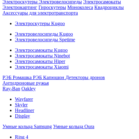
Электроскутеры
Электровелосипеды
Электросамокаты
Электрокартинг
Гироскутеры
Моноколеса
Квадроциклы
Аксессуары для электротранспорта
Электроскутеры Kugoo
Электровелосипеды Kugoo
Электровелосипеды Spetime
Электросамокаты Kugoo
Электросамокаты Ninebot
Электросамокаты Hiper
Электросамокаты Xiaomi
РЭБ Ромашка
РЭБ Капюшон
Детекторы дронов
Антидроновые ружья
Ray-Ban
Oakley
Wayfarer
Skyler
Headliner
Display
Умные кольца Samsung
Умные кольца Oura
Ring 4