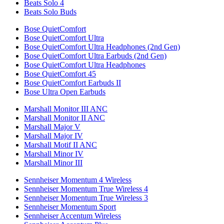
Beats Solo 4
Beats Solo Buds
Bose QuietComfort
Bose QuietComfort Ultra
Bose QuietComfort Ultra Headphones (2nd Gen)
Bose QuietComfort Ultra Earbuds (2nd Gen)
Bose QuietComfort Ultra Headphones
Bose QuietComfort 45
Bose QuietComfort Earbuds II
Bose Ultra Open Earbuds
Marshall Monitor III ANC
Marshall Monitor II ANC
Marshall Major V
Marshall Major IV
Marshall Motif II ANC
Marshall Minor IV
Marshall Minor III
Sennheiser Momentum 4 Wireless
Sennheiser Momentum True Wireless 4
Sennheiser Momentum True Wireless 3
Sennheiser Momentum Sport
Sennheiser Accentum Wireless