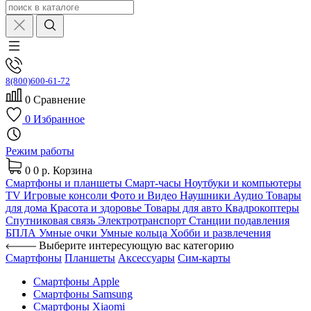
8(800)600-61-72
0
Сравнение
0
Избранное
Режим работы
0
0 р.
Корзина
Смартфоны и планшеты
Смарт-часы
Ноутбуки и компьютеры
TV
Игровые консоли
Фото и Видео
Наушники
Аудио
Товары
для дома
Красота и здоровье
Товары для авто
Квадрокоптеры
Спутниковая связь
Электротранспорт
Станции подавления
БПЛА
Умные очки
Умные кольца
Хобби и развлечения
Выберите интересующую вас категорию
Смартфоны
Планшеты
Аксессуары
Сим-карты
Смартфоны Apple
Смартфоны Samsung
Смартфоны Xiaomi