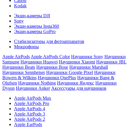
Canon
Kodak
Экшн-камеры DJI
Sony
Экшн-камеры Insta360
Экшн-камеры GoPro
Стабилизаторы для фотоаппаратов
Микрофоны
Apple AirPods
Apple AirPods Color
Наушники Sony
Наушники
Samsung
Наушники Huawei
Наушники Xiaomi
Наушники JBL
Наушники Beats
Наушники Bose
Наушники Marshall
Наушники Sennheiser
Наушники Google Pixel
Наушники
Bowers & Wilkins
Наушники OnePlus
Наушники Bang &
Olufsen
Наушники Nothing
Наушники Яндекс
Наушники
Dyson
Наушники Anker
Аксессуары для наушников
Apple AirPods Max
Apple AirPods Pro
Apple AirPods 4
Apple AirPods 3
Apple AirPods 2
Apple EarPods