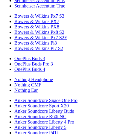
Sennheiser Accentum Plus
Sennheiser Accentum True
Bowers & Wilkins Px7 S3
Bowers & Wilkins PX7
Bowers & Wilkins PX8
Bowers & Wilkins Px8 S2
Bowers & Wilkins Px7 S2E
Bowers & Wilkins Pi8
Bowers & Wilkins Pi7 S2
OnePlus Buds 3
OnePlus Buds Pro 3
OnePlus Buds 4
Nothing Headphone
Nothing CMF
Nothing Ear
Anker Soundcore Space One Pro
Anker Soundcore Sport X20
Anker Soundcore Liberty Buds
Anker Soundcore R60i NC
Anker Soundcore Liberty 4 Pro
Anker Soundcore Liberty 5
Anker Soundcore P41i