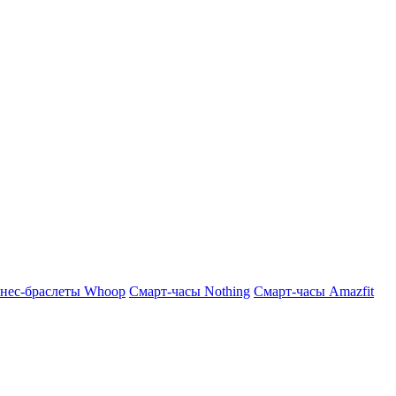
нес-браслеты Whoop
Смарт-часы Nothing
Смарт-часы Amazfit