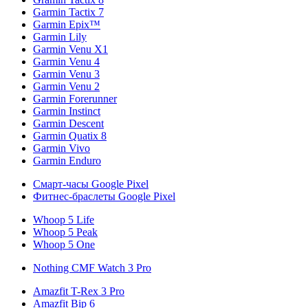
Garmin Tactix 7
Garmin Epix™
Garmin Lily
Garmin Venu X1
Garmin Venu 4
Garmin Venu 3
Garmin Venu 2
Garmin Forerunner
Garmin Instinct
Garmin Descent
Garmin Quatix 8
Garmin Vivo
Garmin Enduro
Смарт-часы Google Pixel
Фитнес-браслеты Google Pixel
Whoop 5 Life
Whoop 5 Peak
Whoop 5 One
Nothing CMF Watch 3 Pro
Amazfit T-Rex 3 Pro
Amazfit Bip 6