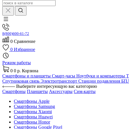
8(800)600-61-72
0
Сравнение
0
Избранное
Режим работы
0
0 р.
Корзина
Смартфоны и планшеты
Смарт-часы
Ноутбуки и компьютеры
Спутниковая связь
Электротранспорт
Станции подавления Б
Выберите интересующую вас категорию
Смартфоны
Планшеты
Аксессуары
Сим-карты
Смартфоны Apple
Смартфоны Samsung
Смартфоны Xiaomi
Смартфоны Huawei
Смартфоны Honor
Смартфоны Google Pixel