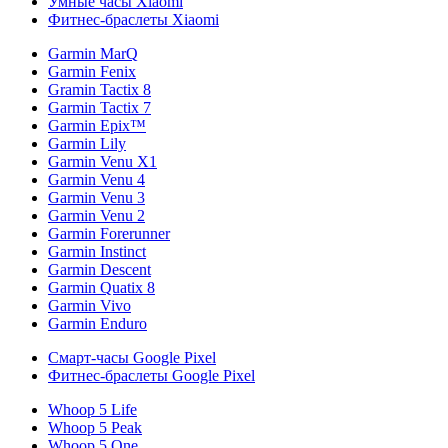
Умные часы Xiaomi
Фитнес-браслеты Xiaomi
Garmin MarQ
Garmin Fenix
Gramin Tactix 8
Garmin Tactix 7
Garmin Epix™
Garmin Lily
Garmin Venu X1
Garmin Venu 4
Garmin Venu 3
Garmin Venu 2
Garmin Forerunner
Garmin Instinct
Garmin Descent
Garmin Quatix 8
Garmin Vivo
Garmin Enduro
Смарт-часы Google Pixel
Фитнес-браслеты Google Pixel
Whoop 5 Life
Whoop 5 Peak
Whoop 5 One