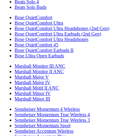
Beats Solo 4
Beats Solo Buds
Bose QuietComfort
Bose QuietComfort Ultra
Bose QuietComfort Ultra Headphones (2nd Gen)
Bose QuietComfort Ultra Earbuds (2nd Gen)
Bose QuietComfort Ultra Headphones
Bose QuietComfort 45
Bose QuietComfort Earbuds II
Bose Ultra Open Earbuds
Marshall Monitor III ANC
Marshall Monitor II ANC
Marshall Major V
Marshall Major IV
Marshall Motif II ANC
Marshall Minor IV
Marshall Minor III
Sennheiser Momentum 4 Wireless
Sennheiser Momentum True Wireless 4
Sennheiser Momentum True Wireless 3
Sennheiser Momentum Sport
Sennheiser Accentum Wireless