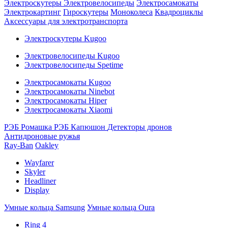
Электроскутеры
Электровелосипеды
Электросамокаты
Электрокартинг
Гироскутеры
Моноколеса
Квадроциклы
Аксессуары для электротранспорта
Электроскутеры Kugoo
Электровелосипеды Kugoo
Электровелосипеды Spetime
Электросамокаты Kugoo
Электросамокаты Ninebot
Электросамокаты Hiper
Электросамокаты Xiaomi
РЭБ Ромашка
РЭБ Капюшон
Детекторы дронов
Антидроновые ружья
Ray-Ban
Oakley
Wayfarer
Skyler
Headliner
Display
Умные кольца Samsung
Умные кольца Oura
Ring 4