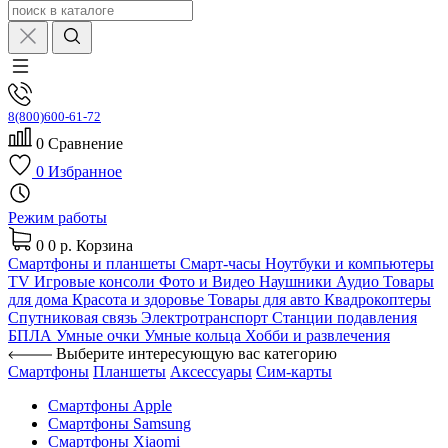
8(800)600-61-72
0
Сравнение
0
Избранное
Режим работы
0
0 р.
Корзина
Смартфоны и планшеты
Смарт-часы
Ноутбуки и компьютеры
TV
Игровые консоли
Фото и Видео
Наушники
Аудио
Товары
для дома
Красота и здоровье
Товары для авто
Квадрокоптеры
Спутниковая связь
Электротранспорт
Станции подавления
БПЛА
Умные очки
Умные кольца
Хобби и развлечения
Выберите интересующую вас категорию
Смартфоны
Планшеты
Аксессуары
Сим-карты
Смартфоны Apple
Смартфоны Samsung
Смартфоны Xiaomi