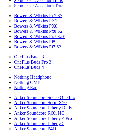
Sennheiser Accentum Plus
Sennheiser Accentum True
Bowers & Wilkins Px7 S3
Bowers & Wilkins PX7
Bowers & Wilkins PX8
Bowers & Wilkins Px8 S2
Bowers & Wilkins Px7 S2E
Bowers & Wilkins Pi8
Bowers & Wilkins Pi7 S2
OnePlus Buds 3
OnePlus Buds Pro 3
OnePlus Buds 4
Nothing Headphone
Nothing CMF
Nothing Ear
Anker Soundcore Space One Pro
Anker Soundcore Sport X20
Anker Soundcore Liberty Buds
Anker Soundcore R60i NC
Anker Soundcore Liberty 4 Pro
Anker Soundcore Liberty 5
Anker Soundcore P41i