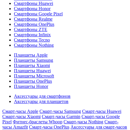
Смартфоны Huawei
Смартфоны Honor
Смартфоны Google Pixel
Смартфоны Realme
Смартфоны OnePlus
Смартфоны ZTE
Смартфоны Infinix
Смартфоны Tecno
Смартфоны Nothing
Планшеты Apple
Планшеты Samsung
Планшеты Xiaomi
Планшеты Huawei
Планшеты Microsoft
Планшеты OnePlus
Планшеты Honor
Аксессуары для смартфонов
Аксессуары для планшетов
Смарт-часы Apple
Смарт-часы Samsung
Смарт-часы Huawei
Смарт-часы Xiaomi
Смарт-часы Garmin
Смарт-часы Google
Pixel
Фитнес-браслеты Whoop
Смарт-часы Nothing
Смарт-
часы Amazfit
Смарт-часы OnePlus
Аксессуары для смарт-часов