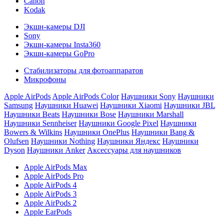
Canon
Kodak
Экшн-камеры DJI
Sony
Экшн-камеры Insta360
Экшн-камеры GoPro
Стабилизаторы для фотоаппаратов
Микрофоны
Apple AirPods
Apple AirPods Color
Наушники Sony
Наушники
Samsung
Наушники Huawei
Наушники Xiaomi
Наушники JBL
Наушники Beats
Наушники Bose
Наушники Marshall
Наушники Sennheiser
Наушники Google Pixel
Наушники
Bowers & Wilkins
Наушники OnePlus
Наушники Bang &
Olufsen
Наушники Nothing
Наушники Яндекс
Наушники
Dyson
Наушники Anker
Аксессуары для наушников
Apple AirPods Max
Apple AirPods Pro
Apple AirPods 4
Apple AirPods 3
Apple AirPods 2
Apple EarPods