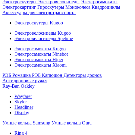
Электроскутеры
Электровелосипеды
Электросамокаты
Электрокартинг
Гироскутеры
Моноколеса
Квадроциклы
Аксессуары для электротранспорта
Электроскутеры Kugoo
Электровелосипеды Kugoo
Электровелосипеды Spetime
Электросамокаты Kugoo
Электросамокаты Ninebot
Электросамокаты Hiper
Электросамокаты Xiaomi
РЭБ Ромашка
РЭБ Капюшон
Детекторы дронов
Антидроновые ружья
Ray-Ban
Oakley
Wayfarer
Skyler
Headliner
Display
Умные кольца Samsung
Умные кольца Oura
Ring 4