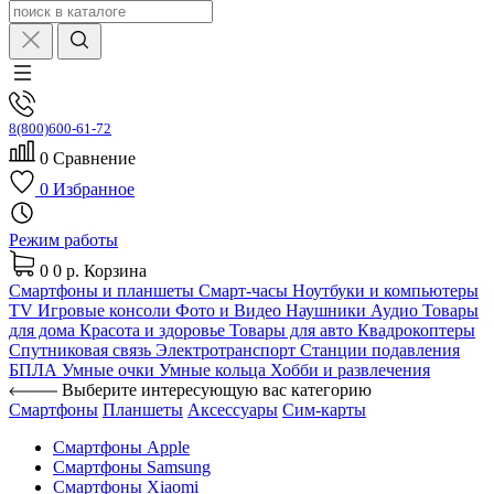
8(800)600-61-72
0
Сравнение
0
Избранное
Режим работы
0
0 р.
Корзина
Смартфоны и планшеты
Смарт-часы
Ноутбуки и компьютеры
TV
Игровые консоли
Фото и Видео
Наушники
Аудио
Товары
для дома
Красота и здоровье
Товары для авто
Квадрокоптеры
Спутниковая связь
Электротранспорт
Станции подавления
БПЛА
Умные очки
Умные кольца
Хобби и развлечения
Выберите интересующую вас категорию
Смартфоны
Планшеты
Аксессуары
Сим-карты
Смартфоны Apple
Смартфоны Samsung
Смартфоны Xiaomi