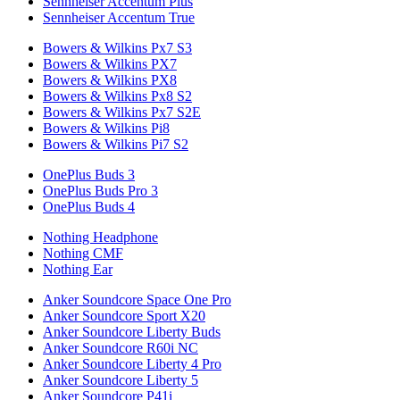
Sennheiser Accentum Plus
Sennheiser Accentum True
Bowers & Wilkins Px7 S3
Bowers & Wilkins PX7
Bowers & Wilkins PX8
Bowers & Wilkins Px8 S2
Bowers & Wilkins Px7 S2E
Bowers & Wilkins Pi8
Bowers & Wilkins Pi7 S2
OnePlus Buds 3
OnePlus Buds Pro 3
OnePlus Buds 4
Nothing Headphone
Nothing CMF
Nothing Ear
Anker Soundcore Space One Pro
Anker Soundcore Sport X20
Anker Soundcore Liberty Buds
Anker Soundcore R60i NC
Anker Soundcore Liberty 4 Pro
Anker Soundcore Liberty 5
Anker Soundcore P41i