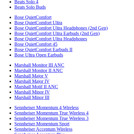
Beats Solo 4
Beats Solo Buds
Bose QuietComfort
Bose QuietComfort Ultra
Bose QuietComfort Ultra Headphones (2nd Gen)
Bose QuietComfort Ultra Earbuds (2nd Gen)
Bose QuietComfort Ultra Headphones
Bose QuietComfort 45
Bose QuietComfort Earbuds II
Bose Ultra Open Earbuds
Marshall Monitor III ANC
Marshall Monitor II ANC
Marshall Major V
Marshall Major IV
Marshall Motif II ANC
Marshall Minor IV
Marshall Minor III
Sennheiser Momentum 4 Wireless
Sennheiser Momentum True Wireless 4
Sennheiser Momentum True Wireless 3
Sennheiser Momentum Sport
Sennheiser Accentum Wireless