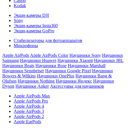
Canon
Kodak
Экшн-камеры DJI
Sony
Экшн-камеры Insta360
Экшн-камеры GoPro
Стабилизаторы для фотоаппаратов
Микрофоны
Apple AirPods
Apple AirPods Color
Наушники Sony
Наушники
Samsung
Наушники Huawei
Наушники Xiaomi
Наушники JBL
Наушники Beats
Наушники Bose
Наушники Marshall
Наушники Sennheiser
Наушники Google Pixel
Наушники
Bowers & Wilkins
Наушники OnePlus
Наушники Bang &
Olufsen
Наушники Nothing
Наушники Яндекс
Наушники
Dyson
Наушники Anker
Аксессуары для наушников
Apple AirPods Max
Apple AirPods Pro
Apple AirPods 4
Apple AirPods 3
Apple AirPods 2
Apple EarPods