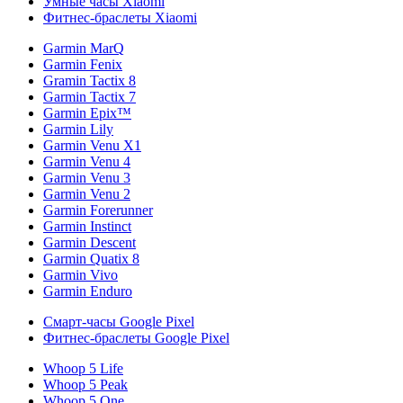
Умные часы Xiaomi
Фитнес-браслеты Xiaomi
Garmin MarQ
Garmin Fenix
Gramin Tactix 8
Garmin Tactix 7
Garmin Epix™
Garmin Lily
Garmin Venu X1
Garmin Venu 4
Garmin Venu 3
Garmin Venu 2
Garmin Forerunner
Garmin Instinct
Garmin Descent
Garmin Quatix 8
Garmin Vivo
Garmin Enduro
Смарт-часы Google Pixel
Фитнес-браслеты Google Pixel
Whoop 5 Life
Whoop 5 Peak
Whoop 5 One