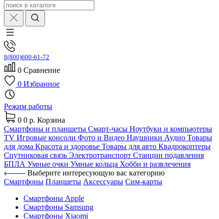
8(800)600-61-72
0
Сравнение
0
Избранное
Режим работы
0
0 р.
Корзина
Смартфоны и планшеты
Смарт-часы
Ноутбуки и компьютеры
TV
Игровые консоли
Фото и Видео
Наушники
Аудио
Товары
для дома
Красота и здоровье
Товары для авто
Квадрокоптеры
Спутниковая связь
Электротранспорт
Станции подавления
БПЛА
Умные очки
Умные кольца
Хобби и развлечения
Выберите интересующую вас категорию
Смартфоны
Планшеты
Аксессуары
Сим-карты
Смартфоны Apple
Смартфоны Samsung
Смартфоны Xiaomi