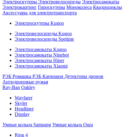
Электроскутеры
Электровелосипеды
Электросамокаты
Электрокартинг
Гироскутеры
Моноколеса
Квадроциклы
Аксессуары для электротранспорта
Электроскутеры Kugoo
Электровелосипеды Kugoo
Электровелосипеды Spetime
Электросамокаты Kugoo
Электросамокаты Ninebot
Электросамокаты Hiper
Электросамокаты Xiaomi
РЭБ Ромашка
РЭБ Капюшон
Детекторы дронов
Антидроновые ружья
Ray-Ban
Oakley
Wayfarer
Skyler
Headliner
Display
Умные кольца Samsung
Умные кольца Oura
Ring 4