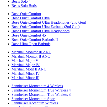
Beats Solo 4
Beats Solo Buds
Bose QuietComfort
Bose QuietComfort Ultra
Bose QuietComfort Ultra Headphones (2nd Gen)
Bose QuietComfort Ultra Earbuds (2nd Gen)
Bose QuietComfort Ultra Headphones
Bose QuietComfort 45
Bose QuietComfort Earbuds II
Bose Ultra Open Earbuds
Marshall Monitor III ANC
Marshall Monitor II ANC
Marshall Major V
Marshall Major IV
Marshall Motif II ANC
Marshall Minor IV
Marshall Minor III
Sennheiser Momentum 4 Wireless
Sennheiser Momentum True Wireless 4
Sennheiser Momentum True Wireless 3
Sennheiser Momentum Sport
Sennheiser Accentum Wireless