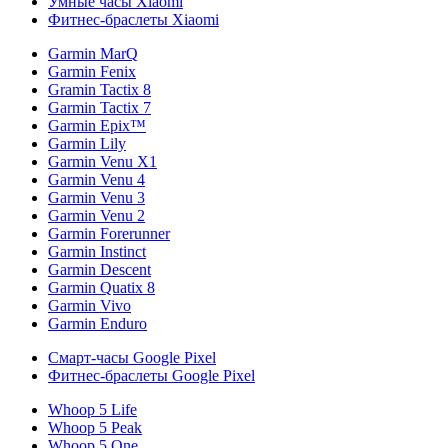
Умные часы Xiaomi
Фитнес-браслеты Xiaomi
Garmin MarQ
Garmin Fenix
Gramin Tactix 8
Garmin Tactix 7
Garmin Epix™
Garmin Lily
Garmin Venu X1
Garmin Venu 4
Garmin Venu 3
Garmin Venu 2
Garmin Forerunner
Garmin Instinct
Garmin Descent
Garmin Quatix 8
Garmin Vivo
Garmin Enduro
Смарт-часы Google Pixel
Фитнес-браслеты Google Pixel
Whoop 5 Life
Whoop 5 Peak
Whoop 5 One