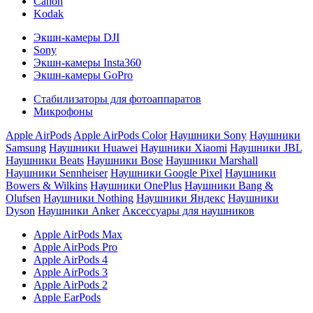
Canon
Kodak
Экшн-камеры DJI
Sony
Экшн-камеры Insta360
Экшн-камеры GoPro
Стабилизаторы для фотоаппаратов
Микрофоны
Apple AirPods
Apple AirPods Color
Наушники Sony
Наушники
Samsung
Наушники Huawei
Наушники Xiaomi
Наушники JBL
Наушники Beats
Наушники Bose
Наушники Marshall
Наушники Sennheiser
Наушники Google Pixel
Наушники
Bowers & Wilkins
Наушники OnePlus
Наушники Bang &
Olufsen
Наушники Nothing
Наушники Яндекс
Наушники
Dyson
Наушники Anker
Аксессуары для наушников
Apple AirPods Max
Apple AirPods Pro
Apple AirPods 4
Apple AirPods 3
Apple AirPods 2
Apple EarPods