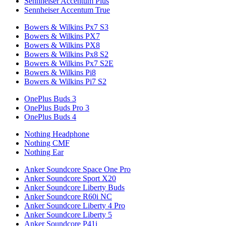
Sennheiser Accentum Plus
Sennheiser Accentum True
Bowers & Wilkins Px7 S3
Bowers & Wilkins PX7
Bowers & Wilkins PX8
Bowers & Wilkins Px8 S2
Bowers & Wilkins Px7 S2E
Bowers & Wilkins Pi8
Bowers & Wilkins Pi7 S2
OnePlus Buds 3
OnePlus Buds Pro 3
OnePlus Buds 4
Nothing Headphone
Nothing CMF
Nothing Ear
Anker Soundcore Space One Pro
Anker Soundcore Sport X20
Anker Soundcore Liberty Buds
Anker Soundcore R60i NC
Anker Soundcore Liberty 4 Pro
Anker Soundcore Liberty 5
Anker Soundcore P41i