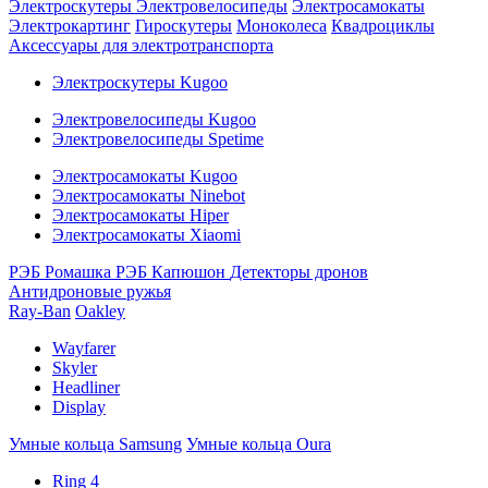
Электроскутеры
Электровелосипеды
Электросамокаты
Электрокартинг
Гироскутеры
Моноколеса
Квадроциклы
Аксессуары для электротранспорта
Электроскутеры Kugoo
Электровелосипеды Kugoo
Электровелосипеды Spetime
Электросамокаты Kugoo
Электросамокаты Ninebot
Электросамокаты Hiper
Электросамокаты Xiaomi
РЭБ Ромашка
РЭБ Капюшон
Детекторы дронов
Антидроновые ружья
Ray-Ban
Oakley
Wayfarer
Skyler
Headliner
Display
Умные кольца Samsung
Умные кольца Oura
Ring 4