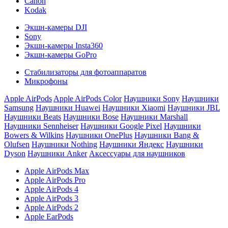
Canon
Kodak
Экшн-камеры DJI
Sony
Экшн-камеры Insta360
Экшн-камеры GoPro
Стабилизаторы для фотоаппаратов
Микрофоны
Apple AirPods
Apple AirPods Color
Наушники Sony
Наушники
Samsung
Наушники Huawei
Наушники Xiaomi
Наушники JBL
Наушники Beats
Наушники Bose
Наушники Marshall
Наушники Sennheiser
Наушники Google Pixel
Наушники
Bowers & Wilkins
Наушники OnePlus
Наушники Bang &
Olufsen
Наушники Nothing
Наушники Яндекс
Наушники
Dyson
Наушники Anker
Аксессуары для наушников
Apple AirPods Max
Apple AirPods Pro
Apple AirPods 4
Apple AirPods 3
Apple AirPods 2
Apple EarPods