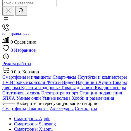
8(800)600-61-72
0
Сравнение
0
Избранное
Режим работы
0
0 р.
Корзина
Смартфоны и планшеты
Смарт-часы
Ноутбуки и компьютеры
TV
Игровые консоли
Фото и Видео
Наушники
Аудио
Товары
для дома
Красота и здоровье
Товары для авто
Квадрокоптеры
Спутниковая связь
Электротранспорт
Станции подавления
БПЛА
Умные очки
Умные кольца
Хобби и развлечения
Выберите интересующую вас категорию
Смартфоны
Планшеты
Аксессуары
Сим-карты
Смартфоны Apple
Смартфоны Samsung
Смартфоны Xiaomi