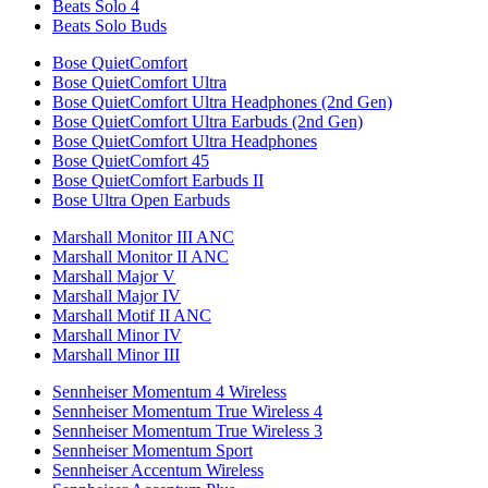
Beats Solo 4
Beats Solo Buds
Bose QuietComfort
Bose QuietComfort Ultra
Bose QuietComfort Ultra Headphones (2nd Gen)
Bose QuietComfort Ultra Earbuds (2nd Gen)
Bose QuietComfort Ultra Headphones
Bose QuietComfort 45
Bose QuietComfort Earbuds II
Bose Ultra Open Earbuds
Marshall Monitor III ANC
Marshall Monitor II ANC
Marshall Major V
Marshall Major IV
Marshall Motif II ANC
Marshall Minor IV
Marshall Minor III
Sennheiser Momentum 4 Wireless
Sennheiser Momentum True Wireless 4
Sennheiser Momentum True Wireless 3
Sennheiser Momentum Sport
Sennheiser Accentum Wireless