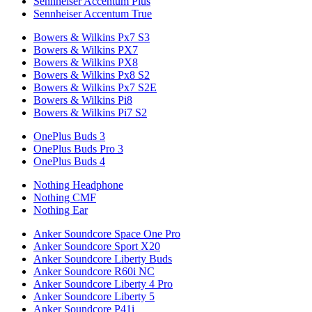
Sennheiser Accentum Plus
Sennheiser Accentum True
Bowers & Wilkins Px7 S3
Bowers & Wilkins PX7
Bowers & Wilkins PX8
Bowers & Wilkins Px8 S2
Bowers & Wilkins Px7 S2E
Bowers & Wilkins Pi8
Bowers & Wilkins Pi7 S2
OnePlus Buds 3
OnePlus Buds Pro 3
OnePlus Buds 4
Nothing Headphone
Nothing CMF
Nothing Ear
Anker Soundcore Space One Pro
Anker Soundcore Sport X20
Anker Soundcore Liberty Buds
Anker Soundcore R60i NC
Anker Soundcore Liberty 4 Pro
Anker Soundcore Liberty 5
Anker Soundcore P41i