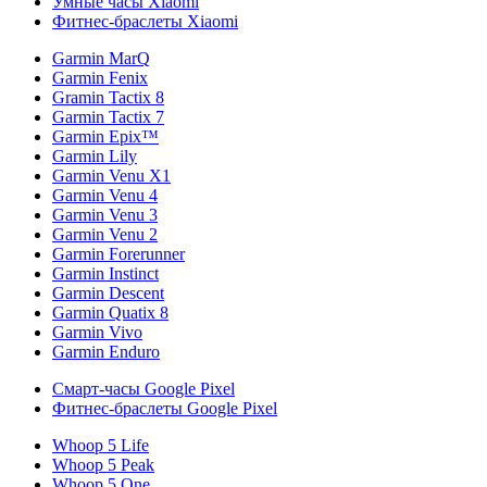
Умные часы Xiaomi
Фитнес-браслеты Xiaomi
Garmin MarQ
Garmin Fenix
Gramin Tactix 8
Garmin Tactix 7
Garmin Epix™
Garmin Lily
Garmin Venu X1
Garmin Venu 4
Garmin Venu 3
Garmin Venu 2
Garmin Forerunner
Garmin Instinct
Garmin Descent
Garmin Quatix 8
Garmin Vivo
Garmin Enduro
Смарт-часы Google Pixel
Фитнес-браслеты Google Pixel
Whoop 5 Life
Whoop 5 Peak
Whoop 5 One