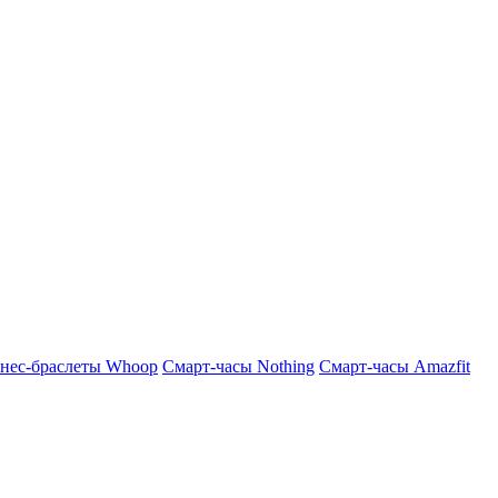
нес-браслеты Whoop
Смарт-часы Nothing
Смарт-часы Amazfit