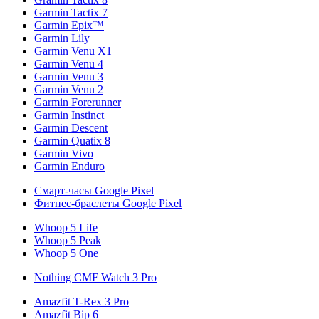
Garmin Tactix 7
Garmin Epix™
Garmin Lily
Garmin Venu X1
Garmin Venu 4
Garmin Venu 3
Garmin Venu 2
Garmin Forerunner
Garmin Instinct
Garmin Descent
Garmin Quatix 8
Garmin Vivo
Garmin Enduro
Смарт-часы Google Pixel
Фитнес-браслеты Google Pixel
Whoop 5 Life
Whoop 5 Peak
Whoop 5 One
Nothing CMF Watch 3 Pro
Amazfit T-Rex 3 Pro
Amazfit Bip 6