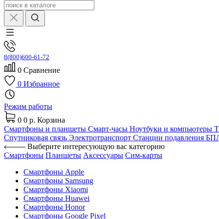
8(800)600-61-72
0
Сравнение
0
Избранное
Режим работы
0
0 р.
Корзина
Смартфоны и планшеты
Смарт-часы
Ноутбуки и компьютеры
Спутниковая связь
Электротранспорт
Станции подавления Б
Выберите интересующую вас категорию
Смартфоны
Планшеты
Аксессуары
Сим-карты
Смартфоны Apple
Смартфоны Samsung
Смартфоны Xiaomi
Смартфоны Huawei
Смартфоны Honor
Смартфоны Google Pixel