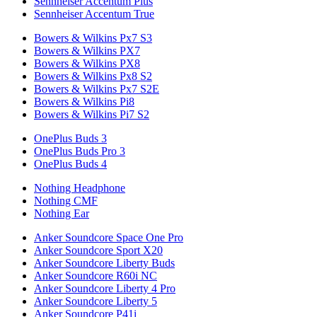
Sennheiser Accentum Plus
Sennheiser Accentum True
Bowers & Wilkins Px7 S3
Bowers & Wilkins PX7
Bowers & Wilkins PX8
Bowers & Wilkins Px8 S2
Bowers & Wilkins Px7 S2E
Bowers & Wilkins Pi8
Bowers & Wilkins Pi7 S2
OnePlus Buds 3
OnePlus Buds Pro 3
OnePlus Buds 4
Nothing Headphone
Nothing CMF
Nothing Ear
Anker Soundcore Space One Pro
Anker Soundcore Sport X20
Anker Soundcore Liberty Buds
Anker Soundcore R60i NC
Anker Soundcore Liberty 4 Pro
Anker Soundcore Liberty 5
Anker Soundcore P41i