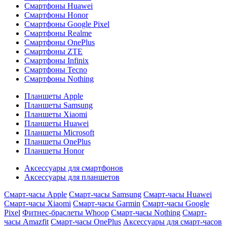
Смартфоны Huawei
Смартфоны Honor
Смартфоны Google Pixel
Смартфоны Realme
Смартфоны OnePlus
Смартфоны ZTE
Смартфоны Infinix
Смартфоны Tecno
Смартфоны Nothing
Планшеты Apple
Планшеты Samsung
Планшеты Xiaomi
Планшеты Huawei
Планшеты Microsoft
Планшеты OnePlus
Планшеты Honor
Аксессуары для смартфонов
Аксессуары для планшетов
Смарт-часы Apple
Смарт-часы Samsung
Смарт-часы Huawei
Смарт-часы Xiaomi
Смарт-часы Garmin
Смарт-часы Google
Pixel
Фитнес-браслеты Whoop
Смарт-часы Nothing
Смарт-
часы Amazfit
Смарт-часы OnePlus
Аксессуары для смарт-часов