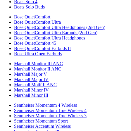
Beats Solo 4
Beats Solo Buds
Bose QuietComfort
Bose QuietComfort Ultra
Bose QuietComfort Ultra Headphones (2nd Gen)
Bose QuietComfort Ultra Earbuds (2nd Gen)
Bose QuietComfort Ultra Headphones
Bose QuietComfort 45
Bose QuietComfort Earbuds II
Bose Ultra Open Earbuds
Marshall Monitor III ANC
Marshall Monitor II ANC
Marshall Major V
Marshall Major IV
Marshall Motif II ANC
Marshall Minor IV
Marshall Minor III
Sennheiser Momentum 4 Wireless
Sennheiser Momentum True Wireless 4
Sennheiser Momentum True Wireless 3
Sennheiser Momentum Sport
Sennheiser Accentum Wireless