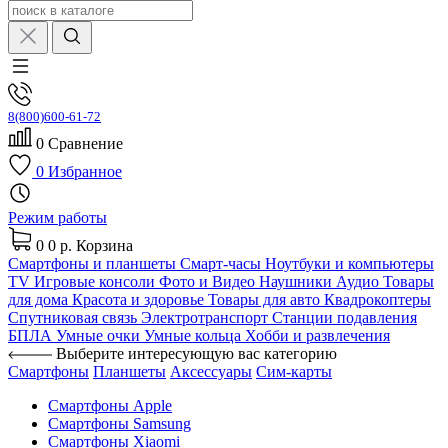
8(800)600-61-72
0
Сравнение
0
Избранное
Режим работы
0
0 р.
Корзина
Смартфоны и планшеты
Смарт-часы
Ноутбуки и компьютеры
TV
Игровые консоли
Фото и Видео
Наушники
Аудио
Товары
для дома
Красота и здоровье
Товары для авто
Квадрокоптеры
Спутниковая связь
Электротранспорт
Станции подавления
БПЛА
Умные очки
Умные кольца
Хобби и развлечения
Выберите интересующую вас категорию
Смартфоны
Планшеты
Аксессуары
Сим-карты
Смартфоны Apple
Смартфоны Samsung
Смартфоны Xiaomi