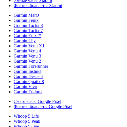
Умные часы Xiaomi
Фитнес-браслеты Xiaomi
Garmin MarQ
Garmin Fenix
Gramin Tactix 8
Garmin Tactix 7
Garmin Epix™
Garmin Lily
Garmin Venu X1
Garmin Venu 4
Garmin Venu 3
Garmin Venu 2
Garmin Forerunner
Garmin Instinct
Garmin Descent
Garmin Quatix 8
Garmin Vivo
Garmin Enduro
Смарт-часы Google Pixel
Фитнес-браслеты Google Pixel
Whoop 5 Life
Whoop 5 Peak
Whoop 5 One