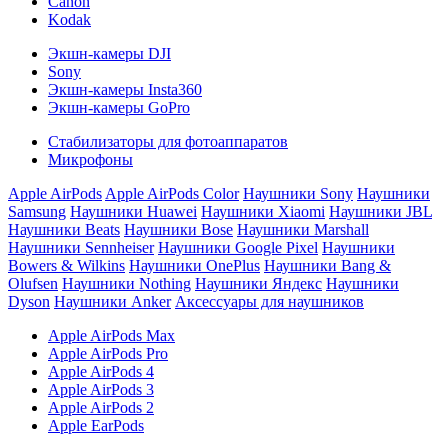
Canon
Kodak
Экшн-камеры DJI
Sony
Экшн-камеры Insta360
Экшн-камеры GoPro
Стабилизаторы для фотоаппаратов
Микрофоны
Apple AirPods
Apple AirPods Color
Наушники Sony
Наушники
Samsung
Наушники Huawei
Наушники Xiaomi
Наушники JBL
Наушники Beats
Наушники Bose
Наушники Marshall
Наушники Sennheiser
Наушники Google Pixel
Наушники
Bowers & Wilkins
Наушники OnePlus
Наушники Bang &
Olufsen
Наушники Nothing
Наушники Яндекс
Наушники
Dyson
Наушники Anker
Аксессуары для наушников
Apple AirPods Max
Apple AirPods Pro
Apple AirPods 4
Apple AirPods 3
Apple AirPods 2
Apple EarPods