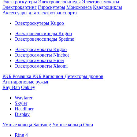
Электроскутеры
Электровелосипеды
Электросамокаты
Электрокартинг
Гироскутеры
Моноколеса
Квадроциклы
Аксессуары для электротранспорта
Электроскутеры Kugoo
Электровелосипеды Kugoo
Электровелосипеды Spetime
Электросамокаты Kugoo
Электросамокаты Ninebot
Электросамокаты Hiper
Электросамокаты Xiaomi
РЭБ Ромашка
РЭБ Капюшон
Детекторы дронов
Антидроновые ружья
Ray-Ban
Oakley
Wayfarer
Skyler
Headliner
Display
Умные кольца Samsung
Умные кольца Oura
Ring 4