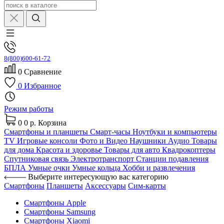
8(800)600-61-72
0
Сравнение
0
Избранное
Режим работы
0
0 р.
Корзина
Смартфоны и планшеты
Смарт-часы
Ноутбуки и компьютеры
TV
Игровые консоли
Фото и Видео
Наушники
Аудио
Товары
для дома
Красота и здоровье
Товары для авто
Квадрокоптеры
Спутниковая связь
Электротранспорт
Станции подавления
БПЛА
Умные очки
Умные кольца
Хобби и развлечения
Выберите интересующую вас категорию
Смартфоны
Планшеты
Аксессуары
Сим-карты
Смартфоны Apple
Смартфоны Samsung
Смартфоны Xiaomi