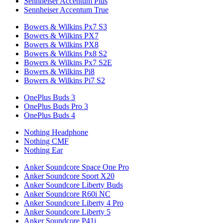
Sennheiser Accentum Plus
Sennheiser Accentum True
Bowers & Wilkins Px7 S3
Bowers & Wilkins PX7
Bowers & Wilkins PX8
Bowers & Wilkins Px8 S2
Bowers & Wilkins Px7 S2E
Bowers & Wilkins Pi8
Bowers & Wilkins Pi7 S2
OnePlus Buds 3
OnePlus Buds Pro 3
OnePlus Buds 4
Nothing Headphone
Nothing CMF
Nothing Ear
Anker Soundcore Space One Pro
Anker Soundcore Sport X20
Anker Soundcore Liberty Buds
Anker Soundcore R60i NC
Anker Soundcore Liberty 4 Pro
Anker Soundcore Liberty 5
Anker Soundcore P41i