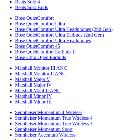
Beats Solo 4
Beats Solo Buds
Bose QuietComfort
Bose QuietComfort Ultra
Bose QuietComfort Ultra Headphones (2nd Gen)
Bose QuietComfort Ultra Earbuds (2nd Gen)
Bose QuietComfort Ultra Headphones
Bose QuietComfort 45
Bose QuietComfort Earbuds II
Bose Ultra Open Earbuds
Marshall Monitor III ANC
Marshall Monitor II ANC
Marshall Major V
Marshall Major IV
Marshall Motif II ANC
Marshall Minor IV
Marshall Minor III
Sennheiser Momentum 4 Wireless
Sennheiser Momentum True Wireless 4
Sennheiser Momentum True Wireless 3
Sennheiser Momentum Sport
Sennheiser Accentum Wireless