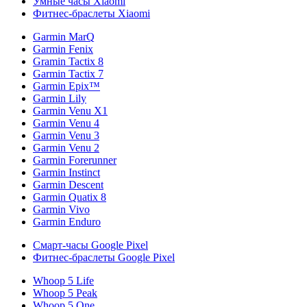
Умные часы Xiaomi
Фитнес-браслеты Xiaomi
Garmin MarQ
Garmin Fenix
Gramin Tactix 8
Garmin Tactix 7
Garmin Epix™
Garmin Lily
Garmin Venu X1
Garmin Venu 4
Garmin Venu 3
Garmin Venu 2
Garmin Forerunner
Garmin Instinct
Garmin Descent
Garmin Quatix 8
Garmin Vivo
Garmin Enduro
Смарт-часы Google Pixel
Фитнес-браслеты Google Pixel
Whoop 5 Life
Whoop 5 Peak
Whoop 5 One