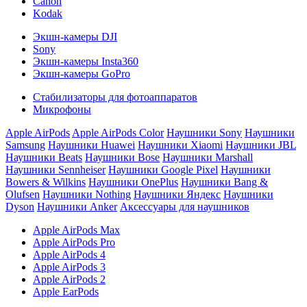
Canon
Kodak
Экшн-камеры DJI
Sony
Экшн-камеры Insta360
Экшн-камеры GoPro
Стабилизаторы для фотоаппаратов
Микрофоны
Apple AirPods
Apple AirPods Color
Наушники Sony
Наушники
Samsung
Наушники Huawei
Наушники Xiaomi
Наушники JBL
Наушники Beats
Наушники Bose
Наушники Marshall
Наушники Sennheiser
Наушники Google Pixel
Наушники
Bowers & Wilkins
Наушники OnePlus
Наушники Bang &
Olufsen
Наушники Nothing
Наушники Яндекс
Наушники
Dyson
Наушники Anker
Аксессуары для наушников
Apple AirPods Max
Apple AirPods Pro
Apple AirPods 4
Apple AirPods 3
Apple AirPods 2
Apple EarPods