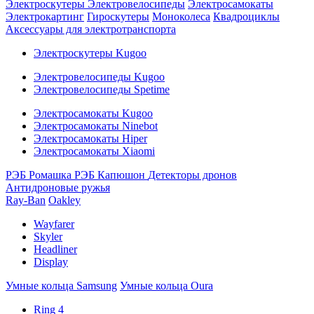
Электроскутеры
Электровелосипеды
Электросамокаты
Электрокартинг
Гироскутеры
Моноколеса
Квадроциклы
Аксессуары для электротранспорта
Электроскутеры Kugoo
Электровелосипеды Kugoo
Электровелосипеды Spetime
Электросамокаты Kugoo
Электросамокаты Ninebot
Электросамокаты Hiper
Электросамокаты Xiaomi
РЭБ Ромашка
РЭБ Капюшон
Детекторы дронов
Антидроновые ружья
Ray-Ban
Oakley
Wayfarer
Skyler
Headliner
Display
Умные кольца Samsung
Умные кольца Oura
Ring 4