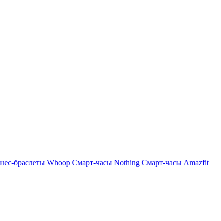
нес-браслеты Whoop
Смарт-часы Nothing
Смарт-часы Amazfit