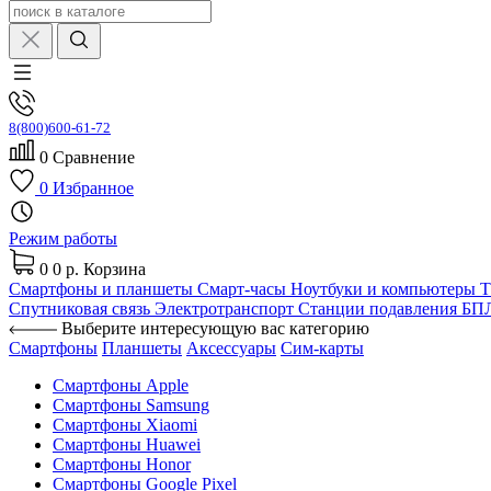
8(800)600-61-72
0
Сравнение
0
Избранное
Режим работы
0
0 р.
Корзина
Смартфоны и планшеты
Смарт-часы
Ноутбуки и компьютеры
Спутниковая связь
Электротранспорт
Станции подавления Б
Выберите интересующую вас категорию
Смартфоны
Планшеты
Аксессуары
Сим-карты
Смартфоны Apple
Смартфоны Samsung
Смартфоны Xiaomi
Смартфоны Huawei
Смартфоны Honor
Смартфоны Google Pixel