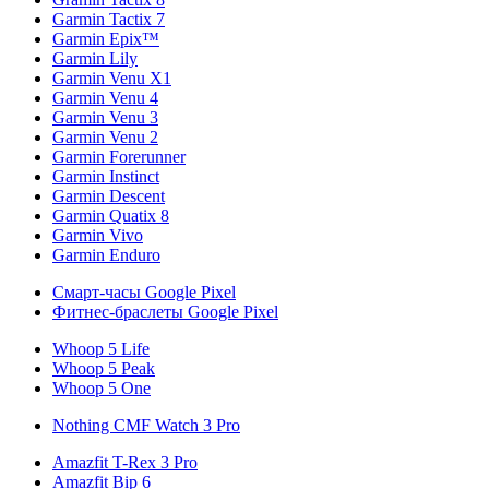
Garmin Tactix 7
Garmin Epix™
Garmin Lily
Garmin Venu X1
Garmin Venu 4
Garmin Venu 3
Garmin Venu 2
Garmin Forerunner
Garmin Instinct
Garmin Descent
Garmin Quatix 8
Garmin Vivo
Garmin Enduro
Смарт-часы Google Pixel
Фитнес-браслеты Google Pixel
Whoop 5 Life
Whoop 5 Peak
Whoop 5 One
Nothing CMF Watch 3 Pro
Amazfit T-Rex 3 Pro
Amazfit Bip 6