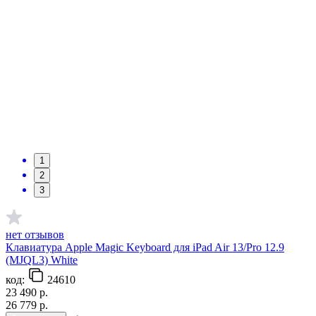
1
2
3
нет отзывов
Клавиатура Apple Magic Keyboard для iPad Air 13/Pro 12.9
(MJQL3) White
код:
24610
23 490
р.
26 779
р.