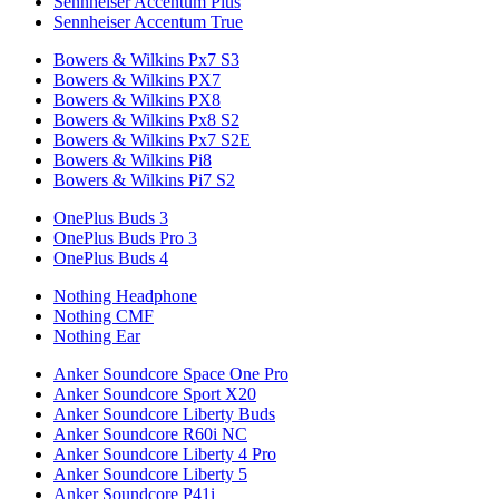
Sennheiser Accentum Plus
Sennheiser Accentum True
Bowers & Wilkins Px7 S3
Bowers & Wilkins PX7
Bowers & Wilkins PX8
Bowers & Wilkins Px8 S2
Bowers & Wilkins Px7 S2E
Bowers & Wilkins Pi8
Bowers & Wilkins Pi7 S2
OnePlus Buds 3
OnePlus Buds Pro 3
OnePlus Buds 4
Nothing Headphone
Nothing CMF
Nothing Ear
Anker Soundcore Space One Pro
Anker Soundcore Sport X20
Anker Soundcore Liberty Buds
Anker Soundcore R60i NC
Anker Soundcore Liberty 4 Pro
Anker Soundcore Liberty 5
Anker Soundcore P41i