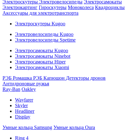
Электроскутеры
Электровелосипеды
Электросамокаты
Электрокартинг
Гироскутеры
Моноколеса
Квадроциклы
Аксессуары для электротранспорта
Электроскутеры Kugoo
Электровелосипеды Kugoo
Электровелосипеды Spetime
Электросамокаты Kugoo
Электросамокаты Ninebot
Электросамокаты Hiper
Электросамокаты Xiaomi
РЭБ Ромашка
РЭБ Капюшон
Детекторы дронов
Антидроновые ружья
Ray-Ban
Oakley
Wayfarer
Skyler
Headliner
Display
Умные кольца Samsung
Умные кольца Oura
Ring 4