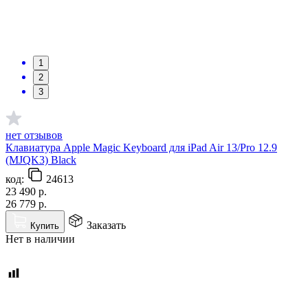
1
2
3
нет отзывов
Клавиатура Apple Magic Keyboard для iPad Air 13/Pro 12.9
(MJQK3) Black
код:
24613
23 490
р.
26 779
р.
Заказать
Купить
Нет в наличии