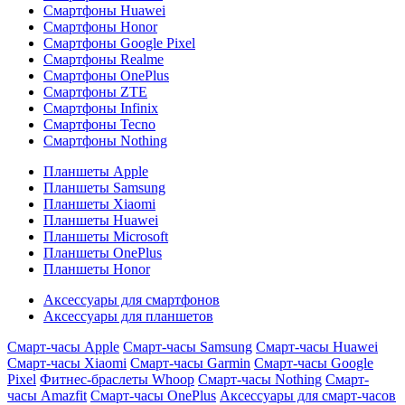
Смартфоны Huawei
Смартфоны Honor
Смартфоны Google Pixel
Смартфоны Realme
Смартфоны OnePlus
Смартфоны ZTE
Смартфоны Infinix
Смартфоны Tecno
Смартфоны Nothing
Планшеты Apple
Планшеты Samsung
Планшеты Xiaomi
Планшеты Huawei
Планшеты Microsoft
Планшеты OnePlus
Планшеты Honor
Аксессуары для смартфонов
Аксессуары для планшетов
Смарт-часы Apple
Смарт-часы Samsung
Смарт-часы Huawei
Смарт-часы Xiaomi
Смарт-часы Garmin
Смарт-часы Google
Pixel
Фитнес-браслеты Whoop
Смарт-часы Nothing
Смарт-
часы Amazfit
Смарт-часы OnePlus
Аксессуары для смарт-часов