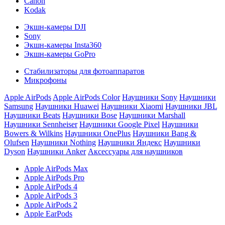
Canon
Kodak
Экшн-камеры DJI
Sony
Экшн-камеры Insta360
Экшн-камеры GoPro
Стабилизаторы для фотоаппаратов
Микрофоны
Apple AirPods
Apple AirPods Color
Наушники Sony
Наушники
Samsung
Наушники Huawei
Наушники Xiaomi
Наушники JBL
Наушники Beats
Наушники Bose
Наушники Marshall
Наушники Sennheiser
Наушники Google Pixel
Наушники
Bowers & Wilkins
Наушники OnePlus
Наушники Bang &
Olufsen
Наушники Nothing
Наушники Яндекс
Наушники
Dyson
Наушники Anker
Аксессуары для наушников
Apple AirPods Max
Apple AirPods Pro
Apple AirPods 4
Apple AirPods 3
Apple AirPods 2
Apple EarPods