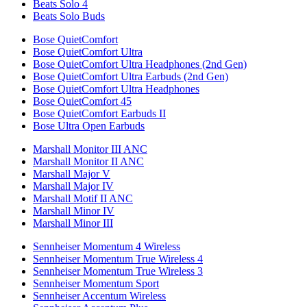
Beats Solo 4
Beats Solo Buds
Bose QuietComfort
Bose QuietComfort Ultra
Bose QuietComfort Ultra Headphones (2nd Gen)
Bose QuietComfort Ultra Earbuds (2nd Gen)
Bose QuietComfort Ultra Headphones
Bose QuietComfort 45
Bose QuietComfort Earbuds II
Bose Ultra Open Earbuds
Marshall Monitor III ANC
Marshall Monitor II ANC
Marshall Major V
Marshall Major IV
Marshall Motif II ANC
Marshall Minor IV
Marshall Minor III
Sennheiser Momentum 4 Wireless
Sennheiser Momentum True Wireless 4
Sennheiser Momentum True Wireless 3
Sennheiser Momentum Sport
Sennheiser Accentum Wireless