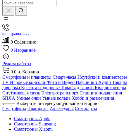
8(800)600-61-72
0
Сравнение
0
Избранное
Режим работы
0
0 р.
Корзина
Смартфоны и планшеты
Смарт-часы
Ноутбуки и компьютеры
TV
Игровые консоли
Фото и Видео
Наушники
Аудио
Товары
для дома
Красота и здоровье
Товары для авто
Квадрокоптеры
Спутниковая связь
Электротранспорт
Станции подавления
БПЛА
Умные очки
Умные кольца
Хобби и развлечения
Выберите интересующую вас категорию
Смартфоны
Планшеты
Аксессуары
Сим-карты
Смартфоны Apple
Смартфоны Samsung
Смартфоны Xiaomi