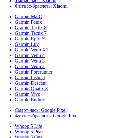
Умные часы Xiaomi
Фитнес-браслеты Xiaomi
Garmin MarQ
Garmin Fenix
Gramin Tactix 8
Garmin Tactix 7
Garmin Epix™
Garmin Lily
Garmin Venu X1
Garmin Venu 4
Garmin Venu 3
Garmin Venu 2
Garmin Forerunner
Garmin Instinct
Garmin Descent
Garmin Quatix 8
Garmin Vivo
Garmin Enduro
Смарт-часы Google Pixel
Фитнес-браслеты Google Pixel
Whoop 5 Life
Whoop 5 Peak
Whoop 5 One