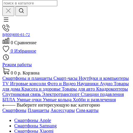
8(800)600-61-72
0
Сравнение
0
Избранное
Режим работы
0
0 р.
Корзина
Смартфоны и планшеты
Смарт-часы
Ноутбуки и компьютеры
TV
Игровые консоли
Фото и Видео
Наушники
Аудио
Товары
для дома
Красота и здоровье
Товары для авто
Квадрокоптеры
Спутниковая связь
Электротранспорт
Станции подавления
БПЛА
Умные очки
Умные кольца
Хобби и развлечения
Выберите интересующую вас категорию
Смартфоны
Планшеты
Аксессуары
Сим-карты
Смартфоны Apple
Смартфоны Samsung
Смартфоны Xiaomi