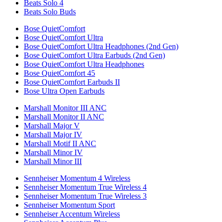
Beats Solo 4
Beats Solo Buds
Bose QuietComfort
Bose QuietComfort Ultra
Bose QuietComfort Ultra Headphones (2nd Gen)
Bose QuietComfort Ultra Earbuds (2nd Gen)
Bose QuietComfort Ultra Headphones
Bose QuietComfort 45
Bose QuietComfort Earbuds II
Bose Ultra Open Earbuds
Marshall Monitor III ANC
Marshall Monitor II ANC
Marshall Major V
Marshall Major IV
Marshall Motif II ANC
Marshall Minor IV
Marshall Minor III
Sennheiser Momentum 4 Wireless
Sennheiser Momentum True Wireless 4
Sennheiser Momentum True Wireless 3
Sennheiser Momentum Sport
Sennheiser Accentum Wireless