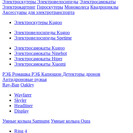
Электроскутеры
Электровелосипеды
Электросамокаты
Электрокартинг
Гироскутеры
Моноколеса
Квадроциклы
Аксессуары для электротранспорта
Электроскутеры Kugoo
Электровелосипеды Kugoo
Электровелосипеды Spetime
Электросамокаты Kugoo
Электросамокаты Ninebot
Электросамокаты Hiper
Электросамокаты Xiaomi
РЭБ Ромашка
РЭБ Капюшон
Детекторы дронов
Антидроновые ружья
Ray-Ban
Oakley
Wayfarer
Skyler
Headliner
Display
Умные кольца Samsung
Умные кольца Oura
Ring 4