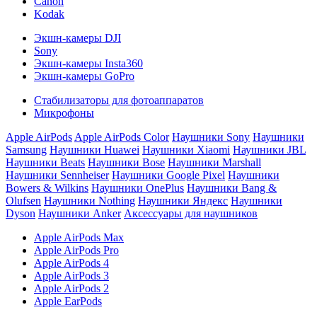
Canon
Kodak
Экшн-камеры DJI
Sony
Экшн-камеры Insta360
Экшн-камеры GoPro
Стабилизаторы для фотоаппаратов
Микрофоны
Apple AirPods
Apple AirPods Color
Наушники Sony
Наушники
Samsung
Наушники Huawei
Наушники Xiaomi
Наушники JBL
Наушники Beats
Наушники Bose
Наушники Marshall
Наушники Sennheiser
Наушники Google Pixel
Наушники
Bowers & Wilkins
Наушники OnePlus
Наушники Bang &
Olufsen
Наушники Nothing
Наушники Яндекс
Наушники
Dyson
Наушники Anker
Аксессуары для наушников
Apple AirPods Max
Apple AirPods Pro
Apple AirPods 4
Apple AirPods 3
Apple AirPods 2
Apple EarPods