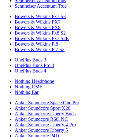
Sennheiser Accentum Plus
Sennheiser Accentum True
Bowers & Wilkins Px7 S3
Bowers & Wilkins PX7
Bowers & Wilkins PX8
Bowers & Wilkins Px8 S2
Bowers & Wilkins Px7 S2E
Bowers & Wilkins Pi8
Bowers & Wilkins Pi7 S2
OnePlus Buds 3
OnePlus Buds Pro 3
OnePlus Buds 4
Nothing Headphone
Nothing CMF
Nothing Ear
Anker Soundcore Space One Pro
Anker Soundcore Sport X20
Anker Soundcore Liberty Buds
Anker Soundcore R60i NC
Anker Soundcore Liberty 4 Pro
Anker Soundcore Liberty 5
Anker Soundcore P41i