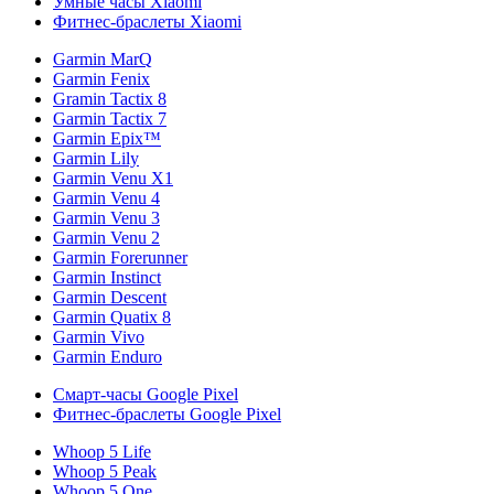
Умные часы Xiaomi
Фитнес-браслеты Xiaomi
Garmin MarQ
Garmin Fenix
Gramin Tactix 8
Garmin Tactix 7
Garmin Epix™
Garmin Lily
Garmin Venu X1
Garmin Venu 4
Garmin Venu 3
Garmin Venu 2
Garmin Forerunner
Garmin Instinct
Garmin Descent
Garmin Quatix 8
Garmin Vivo
Garmin Enduro
Смарт-часы Google Pixel
Фитнес-браслеты Google Pixel
Whoop 5 Life
Whoop 5 Peak
Whoop 5 One