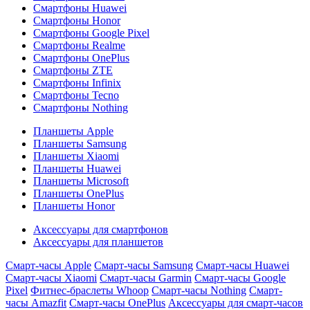
Смартфоны Huawei
Смартфоны Honor
Смартфоны Google Pixel
Смартфоны Realme
Смартфоны OnePlus
Смартфоны ZTE
Смартфоны Infinix
Смартфоны Tecno
Смартфоны Nothing
Планшеты Apple
Планшеты Samsung
Планшеты Xiaomi
Планшеты Huawei
Планшеты Microsoft
Планшеты OnePlus
Планшеты Honor
Аксессуары для смартфонов
Аксессуары для планшетов
Смарт-часы Apple
Смарт-часы Samsung
Смарт-часы Huawei
Смарт-часы Xiaomi
Смарт-часы Garmin
Смарт-часы Google
Pixel
Фитнес-браслеты Whoop
Смарт-часы Nothing
Смарт-
часы Amazfit
Смарт-часы OnePlus
Аксессуары для смарт-часов