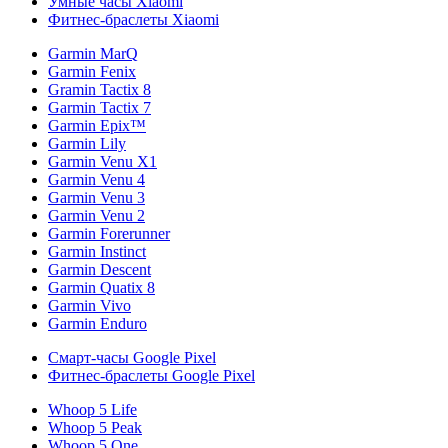
Умные часы Xiaomi
Фитнес-браслеты Xiaomi
Garmin MarQ
Garmin Fenix
Gramin Tactix 8
Garmin Tactix 7
Garmin Epix™
Garmin Lily
Garmin Venu X1
Garmin Venu 4
Garmin Venu 3
Garmin Venu 2
Garmin Forerunner
Garmin Instinct
Garmin Descent
Garmin Quatix 8
Garmin Vivo
Garmin Enduro
Смарт-часы Google Pixel
Фитнес-браслеты Google Pixel
Whoop 5 Life
Whoop 5 Peak
Whoop 5 One