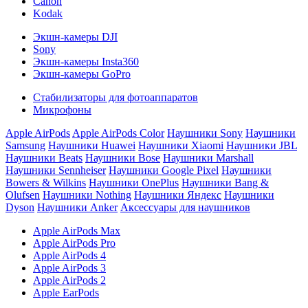
Canon
Kodak
Экшн-камеры DJI
Sony
Экшн-камеры Insta360
Экшн-камеры GoPro
Стабилизаторы для фотоаппаратов
Микрофоны
Apple AirPods
Apple AirPods Color
Наушники Sony
Наушники
Samsung
Наушники Huawei
Наушники Xiaomi
Наушники JBL
Наушники Beats
Наушники Bose
Наушники Marshall
Наушники Sennheiser
Наушники Google Pixel
Наушники
Bowers & Wilkins
Наушники OnePlus
Наушники Bang &
Olufsen
Наушники Nothing
Наушники Яндекс
Наушники
Dyson
Наушники Anker
Аксессуары для наушников
Apple AirPods Max
Apple AirPods Pro
Apple AirPods 4
Apple AirPods 3
Apple AirPods 2
Apple EarPods