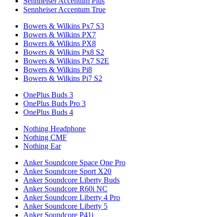
Sennheiser Accentum Plus
Sennheiser Accentum True
Bowers & Wilkins Px7 S3
Bowers & Wilkins PX7
Bowers & Wilkins PX8
Bowers & Wilkins Px8 S2
Bowers & Wilkins Px7 S2E
Bowers & Wilkins Pi8
Bowers & Wilkins Pi7 S2
OnePlus Buds 3
OnePlus Buds Pro 3
OnePlus Buds 4
Nothing Headphone
Nothing CMF
Nothing Ear
Anker Soundcore Space One Pro
Anker Soundcore Sport X20
Anker Soundcore Liberty Buds
Anker Soundcore R60i NC
Anker Soundcore Liberty 4 Pro
Anker Soundcore Liberty 5
Anker Soundcore P41i