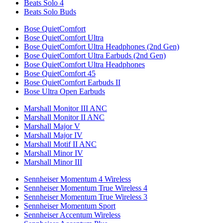
Beats Solo 4
Beats Solo Buds
Bose QuietComfort
Bose QuietComfort Ultra
Bose QuietComfort Ultra Headphones (2nd Gen)
Bose QuietComfort Ultra Earbuds (2nd Gen)
Bose QuietComfort Ultra Headphones
Bose QuietComfort 45
Bose QuietComfort Earbuds II
Bose Ultra Open Earbuds
Marshall Monitor III ANC
Marshall Monitor II ANC
Marshall Major V
Marshall Major IV
Marshall Motif II ANC
Marshall Minor IV
Marshall Minor III
Sennheiser Momentum 4 Wireless
Sennheiser Momentum True Wireless 4
Sennheiser Momentum True Wireless 3
Sennheiser Momentum Sport
Sennheiser Accentum Wireless