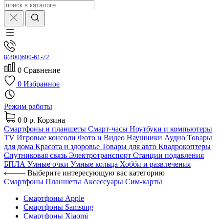
8(800)600-61-72
0
Сравнение
0
Избранное
Режим работы
0
0 р.
Корзина
Смартфоны и планшеты
Смарт-часы
Ноутбуки и компьютеры
TV
Игровые консоли
Фото и Видео
Наушники
Аудио
Товары
для дома
Красота и здоровье
Товары для авто
Квадрокоптеры
Спутниковая связь
Электротранспорт
Станции подавления
БПЛА
Умные очки
Умные кольца
Хобби и развлечения
Выберите интересующую вас категорию
Смартфоны
Планшеты
Аксессуары
Сим-карты
Смартфоны Apple
Смартфоны Samsung
Смартфоны Xiaomi