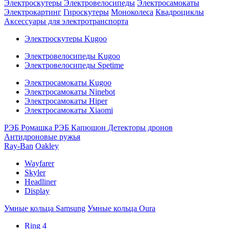
Электроскутеры
Электровелосипеды
Электросамокаты
Электрокартинг
Гироскутеры
Моноколеса
Квадроциклы
Аксессуары для электротранспорта
Электроскутеры Kugoo
Электровелосипеды Kugoo
Электровелосипеды Spetime
Электросамокаты Kugoo
Электросамокаты Ninebot
Электросамокаты Hiper
Электросамокаты Xiaomi
РЭБ Ромашка
РЭБ Капюшон
Детекторы дронов
Антидроновые ружья
Ray-Ban
Oakley
Wayfarer
Skyler
Headliner
Display
Умные кольца Samsung
Умные кольца Oura
Ring 4